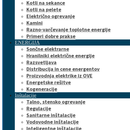
Kotli na sekance
Kotli na pelete
Električno ogrevanje
Kamini
Razno-varčevanje toplotne energije
Primeri dobre prakse
ENERGIJA
Sončne elektrarne
Hranilniki električne energije
Razsvetljava
Distribucija in cene energentov
Proizvodnja elektrike iz OVE
Energetske rešitve
Kogeneracije
Inštalacije
Talno, stensko ogrevanje
Regulacije
Sanitarne inštalacije
Vodovodne inštalacije
Inteligentne inštalacije