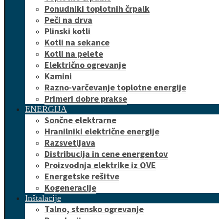
Ponudniki toplotnih črpalk
Peči na drva
Plinski kotli
Kotli na sekance
Kotli na pelete
Električno ogrevanje
Kamini
Razno-varčevanje toplotne energije
Primeri dobre prakse
ENERGIJA
Sončne elektrarne
Hranilniki električne energije
Razsvetljava
Distribucija in cene energentov
Proizvodnja elektrike iz OVE
Energetske rešitve
Kogeneracije
Inštalacije
Talno, stensko ogrevanje