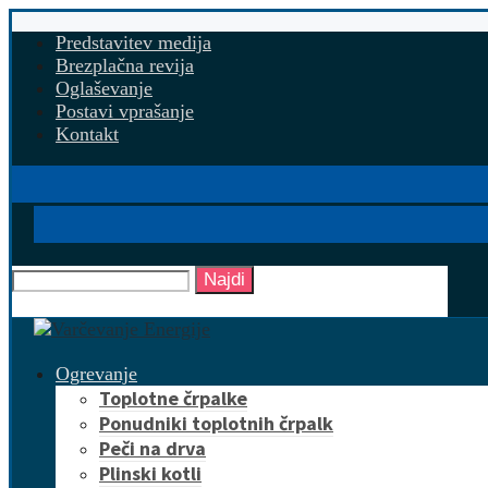
Predstavitev medija
Brezplačna revija
Oglaševanje
Postavi vprašanje
Kontakt
Najdi
Ogrevanje
Toplotne črpalke
Ponudniki toplotnih črpalk
Peči na drva
Plinski kotli