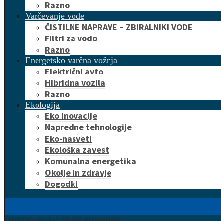
Razno
Varčevanje vode
ČISTILNE NAPRAVE – ZBIRALNIKI VODE
Filtri za vodo
Razno
Energetsko varčna vožnja
Električni avto
Hibridna vozila
Razno
Ekologija
Eko inovacije
Napredne tehnologije
Eko-nasveti
Ekološka zavest
Komunalna energetika
Okolje in zdravje
Dogodki
HITRO DO UGODNE PONUDBE