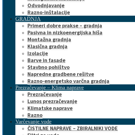
Odvodnjavanje
Razno-inštalacije
GRADNJA
Primeri dobre prakse – gradnja
Pasivna in nizkoenergijska hiša
Montažna gradnja
Klasična gradnja
Izolacije
Barve in fasade
Stavbno pohištvo
Napredne gradbene rešitve
Razno-energetsko varčna gradnja
Prezračevanje – Klima naprave
Prezračevanje
Lunos prezračevanje
Klimatske naprave
Razno
Varčevanje vode
ČISTILNE NAPRAVE – ZBIRALNIKI VODE