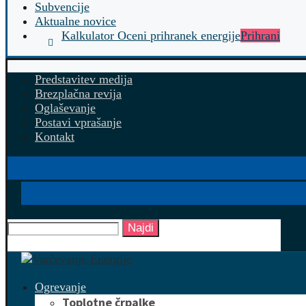
Subvencije
Aktualne novice
Kalkulator Oceni prihranek energije
Prihrani
Predstavitev medija
Brezplačna revija
Oglaševanje
Postavi vprašanje
Kontakt
Najdi
Ogrevanje
Toplotne črpalke