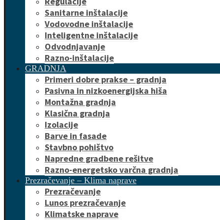
Regulacije
Sanitarne inštalacije
Vodovodne inštalacije
Inteligentne inštalacije
Odvodnjavanje
Razno-inštalacije
GRADNJA
Primeri dobre prakse – gradnja
Pasivna in nizkoenergijska hiša
Montažna gradnja
Klasična gradnja
Izolacije
Barve in fasade
Stavbno pohištvo
Napredne gradbene rešitve
Razno-energetsko varčna gradnja
Prezračevanje – Klima naprave
Prezračevanje
Lunos prezračevanje
Klimatske naprave