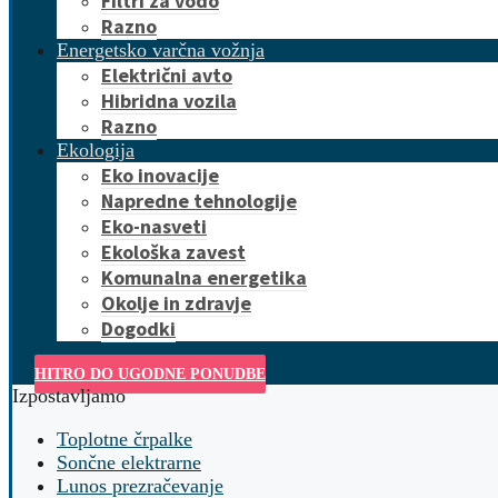
Filtri za vodo
Razno
Energetsko varčna vožnja
Električni avto
Hibridna vozila
Razno
Ekologija
Eko inovacije
Napredne tehnologije
Eko-nasveti
Ekološka zavest
Komunalna energetika
Okolje in zdravje
Dogodki
HITRO DO UGODNE PONUDBE
Izpostavljamo
Toplotne črpalke
Sončne elektrarne
Lunos prezračevanje