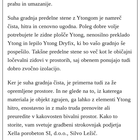
prahu in umazanije.
Suha gradnja predelne stene z Ytongom je namreč
čista, hitra in cenovno ugodna. Poleg dobre volje
potrebujete le zidne plošče Ytong, nenosilno preklado
Ytong in lepilo Ytong Dryfix, ki bo vašo gradnjo še
pospešilo. Takšne predelne stene so več kot le običajni
ločevalni zidovi v prostorih, saj obenem ponujajo tudi
dobro zvočno izolacijo.
Ker je suha gradnja čista, je primerna tudi za že
opremljene prostore. In ne glede na to, iz katerega
materiala je objekt zgrajen, ga lahko z elementi Ytong
hitro, enostavno in z malo truda prenovite ali
preuredite v kakovosten bivalni prostor. Kako to
storite, vam svetuje gradbeni strokovnjak podjetja
Xella porobeton SI, d.o.o., Silvo Ležič.