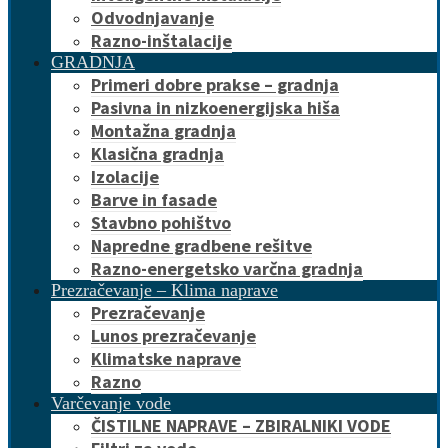
Odvodnjavanje
Razno-inštalacije
GRADNJA
Primeri dobre prakse – gradnja
Pasivna in nizkoenergijska hiša
Montažna gradnja
Klasična gradnja
Izolacije
Barve in fasade
Stavbno pohištvo
Napredne gradbene rešitve
Razno-energetsko varčna gradnja
Prezračevanje – Klima naprave
Prezračevanje
Lunos prezračevanje
Klimatske naprave
Razno
Varčevanje vode
ČISTILNE NAPRAVE – ZBIRALNIKI VODE