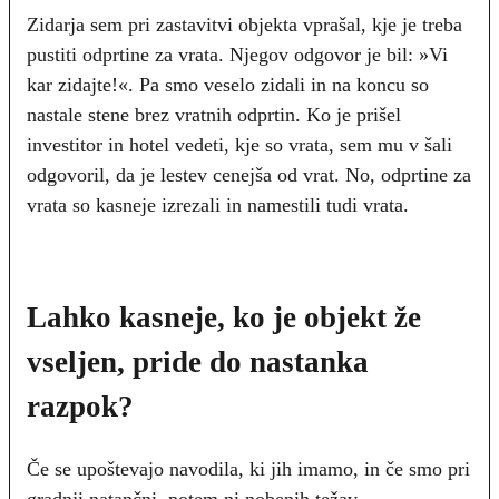
Zidarja sem pri zastavitvi objekta vprašal, kje je treba
pustiti odprtine za vrata. Njegov odgovor je bil: »Vi
kar zidajte!«. Pa smo veselo zidali in na koncu so
nastale stene brez vratnih odprtin. Ko je prišel
investitor in hotel vedeti, kje so vrata, sem mu v šali
odgovoril, da je lestev cenejša od vrat. No, odprtine za
vrata so kasneje izrezali in namestili tudi vrata.
Lahko kasneje, ko je objekt že
vseljen, pride do nastanka
razpok?
Če se upoštevajo navodila, ki jih imamo, in če smo pri
gradnji natančni, potem ni nobenih težav.