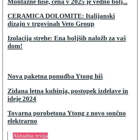
Montažne hiše, cena v 2025 je vedno bolj...
CERAMICA DOLOMITE: Italijanski
dizajn v trgovinah Veto Group
Izolacija strehe: Ena boljših naložb za vaš
dom!
Nova paketna ponudba Ytong hiš
Zidana letna kuhinja, postopek izdelave in
ideje 2024
Tovarna porobetona Ytong z novo sončno
elektrarno
Aktualna revija