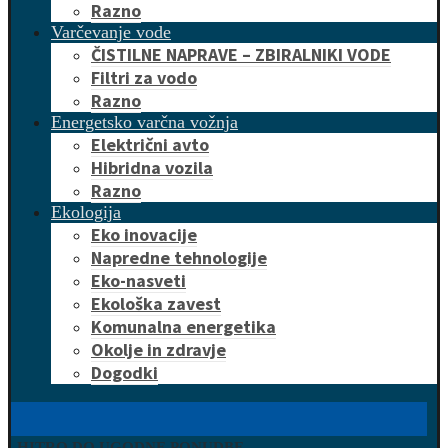
Razno
Varčevanje vode
ČISTILNE NAPRAVE – ZBIRALNIKI VODE
Filtri za vodo
Razno
Energetsko varčna vožnja
Električni avto
Hibridna vozila
Razno
Ekologija
Eko inovacije
Napredne tehnologije
Eko-nasveti
Ekološka zavest
Komunalna energetika
Okolje in zdravje
Dogodki
HITRO DO UGODNE PONUDBE