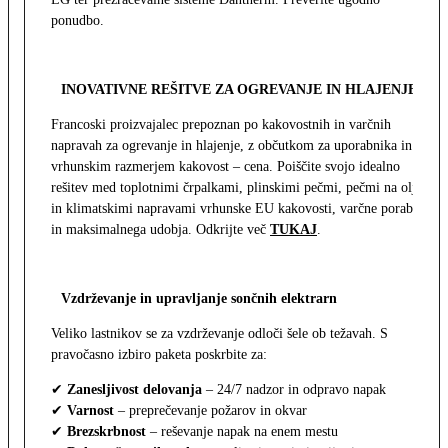
ponudbo.
INOVATIVNE REŠITVE ZA OGREVANJE IN HLAJENJE
Francoski proizvajalec prepoznan po kakovostnih in varčnih
napravah za ogrevanje in hlajenje, z občutkom za uporabnika in z
vrhunskim razmerjem kakovost – cena. Poiščite svojo idealno
rešitev med toplotnimi črpalkami, plinskimi pečmi, pečmi na olje
in klimatskimi napravami vrhunske EU kakovosti, varčne porabe
in maksimalnega udobja. Odkrijte več
TUKAJ
.
Vzdrževanje in upravljanje sončnih elektrarn
Veliko lastnikov se za vzdrževanje odloči šele ob težavah. S
pravočasno izbiro paketa poskrbite za:
✔
Zanesljivost delovanja
– 24/7 nadzor in odpravo napak
✔
Varnost
– preprečevanje požarov in okvar
✔
Brezskrbnost
– reševanje napak na enem mestu