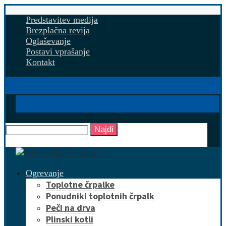
Predstavitev medija
Brezplačna revija
Oglaševanje
Postavi vprašanje
Kontakt
Najdi
Ogrevanje
Toplotne črpalke
Ponudniki toplotnih črpalk
Peči na drva
Plinski kotli