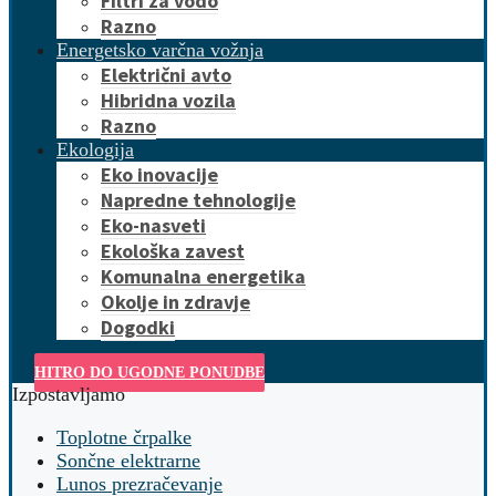
Filtri za vodo
Razno
Energetsko varčna vožnja
Električni avto
Hibridna vozila
Razno
Ekologija
Eko inovacije
Napredne tehnologije
Eko-nasveti
Ekološka zavest
Komunalna energetika
Okolje in zdravje
Dogodki
HITRO DO UGODNE PONUDBE
Izpostavljamo
Toplotne črpalke
Sončne elektrarne
Lunos prezračevanje