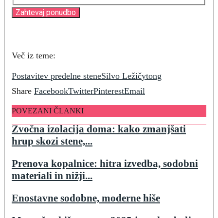
Več iz teme:
Postavitev predelne stene
Silvo Ležič
ytong
Share
Facebook
Twitter
Pinterest
Email
POVEZANI ČLANKI
Zvočna izolacija doma: kako zmanjšati
hrup skozi stene,...
Prenova kopalnice: hitra izvedba, sodobni
materiali in nižji...
Enostavne sodobne, moderne hiše