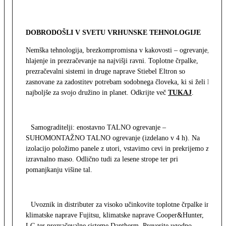
DOBRODOŠLI V SVETU VRHUNSKE TEHNOLOGIJE
Nemška tehnologija, brezkompromisna v kakovosti – ogrevanje,
hlajenje in prezračevanje na najvišji ravni. Toplotne črpalke,
prezračevalni sistemi in druge naprave Stiebel Eltron so
zasnovane za zadostitev potrebam sodobnega človeka, ki si želi le
najboljše za svojo družino in planet. Odkrijte več
TUKAJ
.
Samograditelji: enostavno TALNO ogrevanje –
SUHOMONTAŽNO TALNO ogrevanje (izdelano v 4 h). Na
izolacijo položimo panele z utori, vstavimo cevi in prekrijemo z
izravnalno maso. Odlično tudi za lesene strope ter pri
pomanjkanju višine tal.
Uvoznik in distributer za visoko učinkovite toplotne črpalke in
klimatske naprave Fujitsu, klimatske naprave Cooper&Hunter,
LG ter prezračevalne sisteme Dantherm. Preverite ugodno