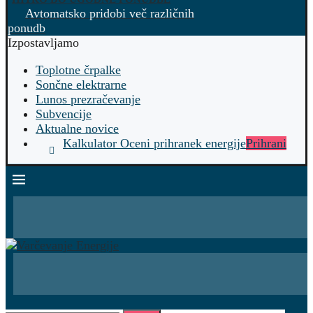
Avtomatsko pridobi več različnih
ponudb
Izpostavljamo
Toplotne črpalke
Sončne elektrarne
Lunos prezračevanje
Subvencije
Aktualne novice
Kalkulator Oceni prihranek energije
Prihrani