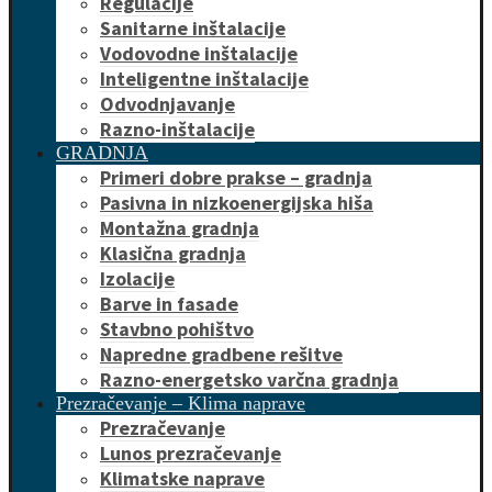
Regulacije
Sanitarne inštalacije
Vodovodne inštalacije
Inteligentne inštalacije
Odvodnjavanje
Razno-inštalacije
GRADNJA
Primeri dobre prakse – gradnja
Pasivna in nizkoenergijska hiša
Montažna gradnja
Klasična gradnja
Izolacije
Barve in fasade
Stavbno pohištvo
Napredne gradbene rešitve
Razno-energetsko varčna gradnja
Prezračevanje – Klima naprave
Prezračevanje
Lunos prezračevanje
Klimatske naprave