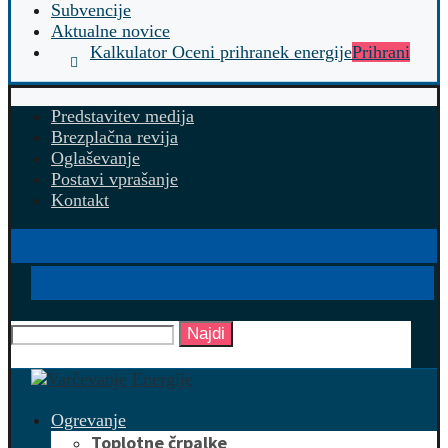
Subvencije
Aktualne novice
Kalkulator Oceni prihranek energije
Prihrani
Predstavitev medija
Brezplačna revija
Oglaševanje
Postavi vprašanje
Kontakt
Najdi
Ogrevanje
Toplotne črpalke