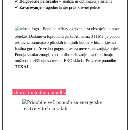
✔
Dolgoročne prihranke
– analiza in optimizacija sistema
✔
Zavarovanje
– ugodno kritje prek krovne police
Popolna rešitev ogrevanja za obstoječe in nove
objekte. Daikinova toplotna črpalka Altherma 3 H MT je popolna
rešitev za zamenjavo plinskih in oljnih kotlov v hišah, kjer so
fosilna goriva še vedno pogosta, ter za nove stanovanjske objekte.
Ponuja visoko zmogljivost in tiho delovanje. Lastniki imajo
možnost koriščenja subvencij EKO sklada. Preverite ponudbo
TUKAJ
.
Izkoristi ugodno ponudbo