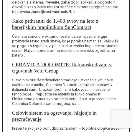
delovanja sistema. Preverite, zakaj zgolj aplikacija pogosto ni
dovolj in kako lahko nadzor sončne elektrarne prepreči izgube
ter poveča zanesljivost vaše naložbe.
Kako prihraniti do 1.400 evrov na leto z
baterijskim hranilnikom SunContract
Če imate sončno elektrarno, veste, da se največ energije
proizvede ravno sredi dneva, ko je poraba najmanjša. Vaši viški
se pogosto izgubijo, vi pa elektriko zvečer kupujete po visokih
cenah. Naj vam predstavimo resnično slovensko zgodbo, na
katero …
CERAMICA DOLOMITE: Italijanski dizajn v
trgovinah Veto Group
S svojo skoraj šestdesetletno tradicijo ustvarjanja vrhunske
sanitarne keramike, Ceramica Dolomite združuje neustavljiv
italijanski šarm, brezkompromisno kakovost in inovativne
tehnologije. Prepustite se estetiki in funkcionalnosti
Ekskluzivno partnerstvo podjetja Veto, d.o.o. s proizvajalcem
Ceramica Dolomite vam omogoča, da …
Celovit sistem za ogrevanje, hlajenje in
prezračevanje
Preverite akcijsko ponudbo za tandem – toplotne črpalke Bosch