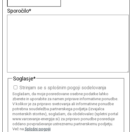
Sporočilo
*
Soglasje
*
Strinjam se s splošnim pogoji sodelovanja
Soglašam, da moje posredovane osebne podatke lahko
zberete in uporabite za namen priprave informativne ponudbe.
V kolikor je za pripravo svetovanja ali informativne ponudbe
potrebna soudeležba partnerskega podjetja (izvajalca
monterskih storitev), soglašam, da obdelovalec (spletni portal
www.varcevanje-energije.si) za pripravo ponudbe posreduje
oddano povpraševanje ustreznemu partnerskemu podjetju.
Več na
Splošni pogojii