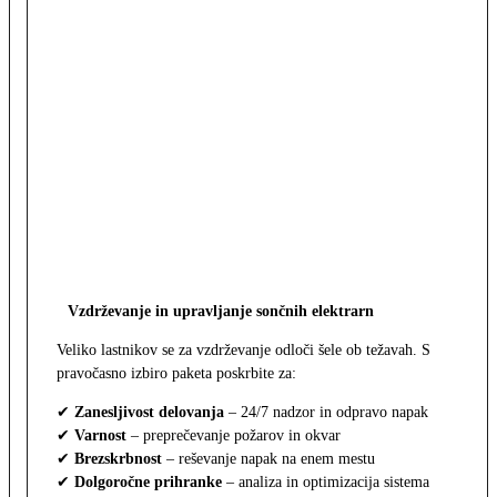
Vzdrževanje in upravljanje sončnih elektrarn
Veliko lastnikov se za vzdrževanje odloči šele ob težavah. S
pravočasno izbiro paketa poskrbite za:
✔
Zanesljivost delovanja
– 24/7 nadzor in odpravo napak
✔
Varnost
– preprečevanje požarov in okvar
✔
Brezskrbnost
– reševanje napak na enem mestu
✔
Dolgoročne prihranke
– analiza in optimizacija sistema