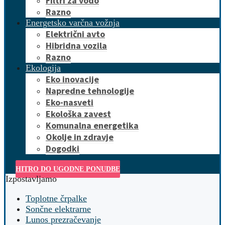
Filtri za vodo
Razno
Energetsko varčna vožnja
Električni avto
Hibridna vozila
Razno
Ekologija
Eko inovacije
Napredne tehnologije
Eko-nasveti
Ekološka zavest
Komunalna energetika
Okolje in zdravje
Dogodki
HITRO DO UGODNE PONUDBE
Izpostavljamo
Toplotne črpalke
Sončne elektrarne
Lunos prezračevanje