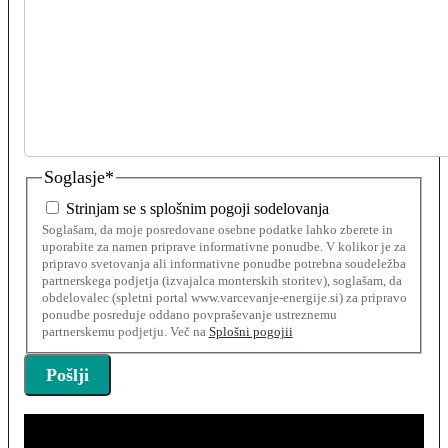
Soglasje
*
Strinjam se s splošnim pogoji sodelovanja
Soglašam, da moje posredovane osebne podatke lahko zberete in
uporabite za namen priprave informativne ponudbe. V kolikor je za
pripravo svetovanja ali informativne ponudbe potrebna soudeležba
partnerskega podjetja (izvajalca monterskih storitev), soglašam, da
obdelovalec (spletni portal www.varcevanje-energije.si) za pripravo
ponudbe posreduje oddano povpraševanje ustreznemu
partnerskemu podjetju. Več na
Splošni pogojii