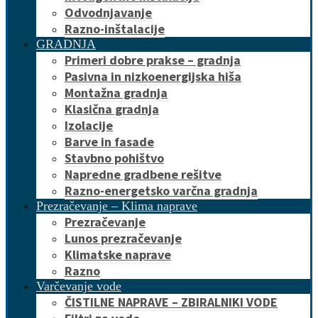
Odvodnjavanje
Razno-inštalacije
GRADNJA
Primeri dobre prakse – gradnja
Pasivna in nizkoenergijska hiša
Montažna gradnja
Klasična gradnja
Izolacije
Barve in fasade
Stavbno pohištvo
Napredne gradbene rešitve
Razno-energetsko varčna gradnja
Prezračevanje – Klima naprave
Prezračevanje
Lunos prezračevanje
Klimatske naprave
Razno
Varčevanje vode
ČISTILNE NAPRAVE – ZBIRALNIKI VODE