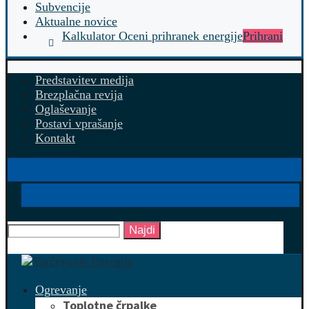
Subvencije
Aktualne novice
Kalkulator Oceni prihranek energije
Prihrani
Predstavitev medija
Brezplačna revija
Oglaševanje
Postavi vprašanje
Kontakt
Najdi
Ogrevanje
Toplotne črpalke