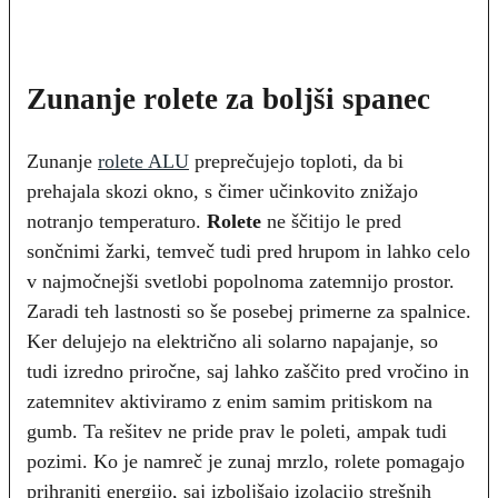
Zunanje rolete za boljši spanec
Zunanje
rolete ALU
preprečujejo toploti, da bi
prehajala skozi okno, s čimer učinkovito znižajo
notranjo temperaturo.
Rolete
ne ščitijo le pred
sončnimi žarki, temveč tudi pred hrupom in lahko celo
v najmočnejši svetlobi popolnoma zatemnijo prostor.
Zaradi teh lastnosti so še posebej primerne za spalnice.
Ker delujejo na električno ali solarno napajanje, so
tudi izredno priročne, saj lahko zaščito pred vročino in
zatemnitev aktiviramo z enim samim pritiskom na
gumb. Ta rešitev ne pride prav le poleti, ampak tudi
pozimi. Ko je namreč je zunaj mrzlo, rolete pomagajo
prihraniti energijo, saj izboljšajo izolacijo strešnih