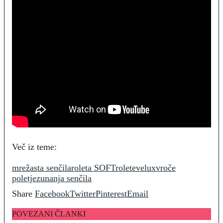
Več iz teme:
mrežasta senčila
roleta SOFT
rolete
velux
vroče
poletje
zunanja senčila
Share
Facebook
Twitter
Pinterest
Email
POVEZANI ČLANKI