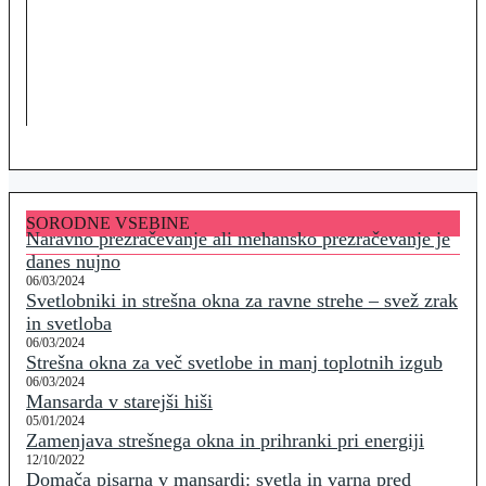
SORODNE VSEBINE
Naravno prezračevanje ali mehansko prezračevanje je
danes nujno
06/03/2024
Svetlobniki in strešna okna za ravne strehe – svež zrak
in svetloba
06/03/2024
Strešna okna za več svetlobe in manj toplotnih izgub
06/03/2024
Mansarda v starejši hiši
05/01/2024
Zamenjava strešnega okna in prihranki pri energiji
12/10/2022
Domača pisarna v mansardi: svetla in varna pred