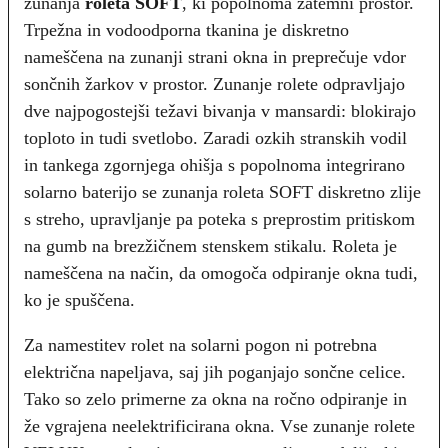
zunanja
roleta SOFT
, ki popolnoma zatemni prostor.
Trpežna in vodoodporna tkanina je diskretno
nameščena na zunanji strani okna in preprečuje vdor
sončnih žarkov v prostor. Zunanje rolete odpravljajo
dve najpogostejši težavi bivanja v mansardi: blokirajo
toploto in tudi svetlobo. Zaradi ozkih stranskih vodil
in tankega zgornjega ohišja s popolnoma integrirano
solarno baterijo se zunanja roleta SOFT diskretno zlije
s streho, upravljanje pa poteka s preprostim pritiskom
na gumb na brezžičnem stenskem stikalu. Roleta je
nameščena na način, da omogoča odpiranje okna tudi,
ko je spuščena.
Za namestitev rolet na solarni pogon ni potrebna
električna napeljava, saj jih poganjajo sončne celice.
Tako so zelo primerne za okna na ročno odpiranje in
že vgrajena neelektrificirana okna. Vse zunanje rolete