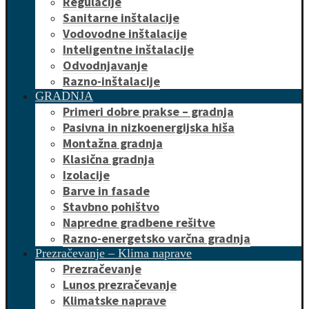
Regulacije
Sanitarne inštalacije
Vodovodne inštalacije
Inteligentne inštalacije
Odvodnjavanje
Razno-inštalacije
GRADNJA
Primeri dobre prakse – gradnja
Pasivna in nizkoenergijska hiša
Montažna gradnja
Klasična gradnja
Izolacije
Barve in fasade
Stavbno pohištvo
Napredne gradbene rešitve
Razno-energetsko varčna gradnja
Prezračevanje – Klima naprave
Prezračevanje
Lunos prezračevanje
Klimatske naprave