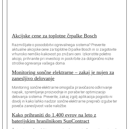
Akcijske cene za toplotne črpalke Bosch
Razmišljate o posodobitvi ogrevalnega sistema? Preverite
aktualne akcijske cene za toplotne črpalke Bosch in si zagotovite
vrhunsko nemško kakovost po znižani ceni. Izkoristite poletno
akcijo, prihranite pri investiciji in poskrbite za dolgoročno nizke
stroške ogrevanja vašega doma.
Monitoring sončne elektrarne – zakaj je nujen za
zanesljivo delovanje
Monitoring sončne elektrarne omogoča pravočasno odkrivanje
napak, spremljanje proizvodnje in porabe ter optimizacijo
delovanja sistema. Preverite, zakaj zgolj aplikacija pogosto ni
dovolj in kako lahko nadzor sončne elektrarne prepreči izgube ter
poveča zanesljivost vaše naložbe.
Kako prihraniti do 1.400 evrov na leto z
baterijskim hranilnikom SunContract