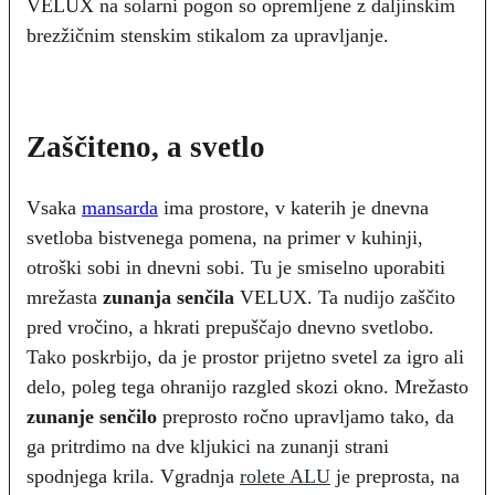
VELUX na solarni pogon so opremljene z daljinskim
brezžičnim stenskim stikalom za upravljanje.
Zaščiteno, a svetlo
Vsaka
mansarda
ima prostore, v katerih je dnevna
svetloba bistvenega pomena, na primer v kuhinji,
otroški sobi in dnevni sobi. Tu je smiselno uporabiti
mrežasta
zunanja senčila
VELUX. Ta nudijo zaščito
pred vročino, a hkrati prepuščajo dnevno svetlobo.
Tako poskrbijo, da je prostor prijetno svetel za igro ali
delo, poleg tega ohranijo razgled skozi okno. Mrežasto
zunanje senčilo
preprosto ročno upravljamo tako, da
ga pritrdimo na dve kljukici na zunanji strani
spodnjega krila. Vgradnja
rolete ALU
je preprosta, na