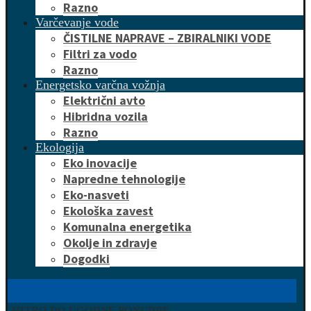
Razno
Varčevanje vode
ČISTILNE NAPRAVE – ZBIRALNIKI VODE
Filtri za vodo
Razno
Energetsko varčna vožnja
Električni avto
Hibridna vozila
Razno
Ekologija
Eko inovacije
Napredne tehnologije
Eko-nasveti
Ekološka zavest
Komunalna energetika
Okolje in zdravje
Dogodki
HITRO DO UGODNE PONUDBE