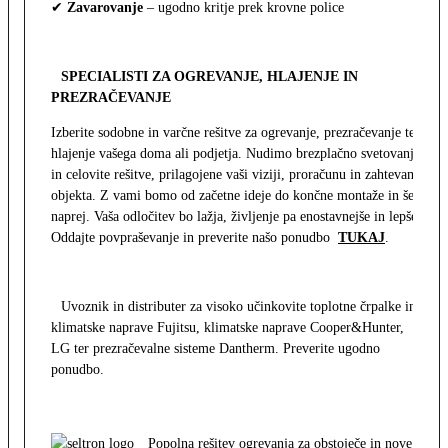
✔
Zavarovanje
– ugodno kritje prek krovne police
SPECIALISTI ZA OGREVANJE, HLAJENJE IN
PREZRAČEVANJE
Izberite sodobne in varčne rešitve za ogrevanje, prezračevanje ter
hlajenje vašega doma ali podjetja. Nudimo brezplačno svetovanje
in celovite rešitve, prilagojene vaši viziji, proračunu in zahtevam
objekta. Z vami bomo od začetne ideje do končne montaže in še
naprej. Vaša odločitev bo lažja, življenje pa enostavnejše in lepše.
Oddajte povpraševanje in preverite našo ponudbo
TUKAJ
.
Uvoznik in distributer za visoko učinkovite toplotne črpalke in
klimatske naprave Fujitsu, klimatske naprave Cooper&Hunter,
LG ter prezračevalne sisteme Dantherm. Preverite ugodno
ponudbo.
Popolna rešitev ogrevanja za obstoječe in nove