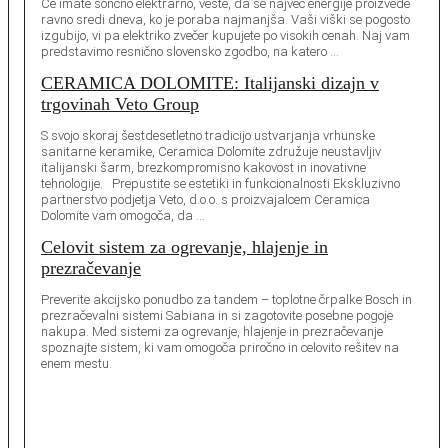
Če imate sončno elektrarno, veste, da se največ energije proizvede
ravno sredi dneva, ko je poraba najmanjša. Vaši viški se pogosto
izgubijo, vi pa elektriko zvečer kupujete po visokih cenah. Naj vam
predstavimo resnično slovensko zgodbo, na katero …
CERAMICA DOLOMITE: Italijanski dizajn v
trgovinah Veto Group
S svojo skoraj šestdesetletno tradicijo ustvarjanja vrhunske
sanitarne keramike, Ceramica Dolomite združuje neustavljiv
italijanski šarm, brezkompromisno kakovost in inovativne
tehnologije. Prepustite se estetiki in funkcionalnosti Ekskluzivno
partnerstvo podjetja Veto, d.o.o. s proizvajalcem Ceramica
Dolomite vam omogoča, da …
Celovit sistem za ogrevanje, hlajenje in
prezračevanje
Preverite akcijsko ponudbo za tandem – toplotne črpalke Bosch in
prezračevalni sistemi Sabiana in si zagotovite posebne pogoje
nakupa. Med sistemi za ogrevanje, hlajenje in prezračevanje
spoznajte sistem, ki vam omogoča priročno in celovito rešitev na
enem mestu.