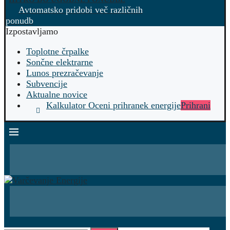
Avtomatsko pridobi več različnih
ponudb
Izpostavljamo
Toplotne črpalke
Sončne elektrarne
Lunos prezračevanje
Subvencije
Aktualne novice
Kalkulator Oceni prihranek energije
Prihrani