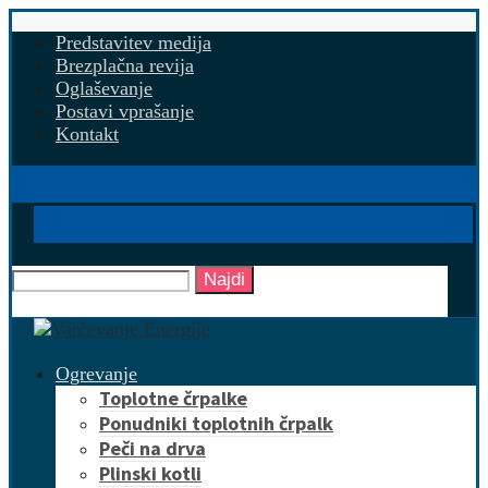
Predstavitev medija
Brezplačna revija
Oglaševanje
Postavi vprašanje
Kontakt
Najdi
Ogrevanje
Toplotne črpalke
Ponudniki toplotnih črpalk
Peči na drva
Plinski kotli