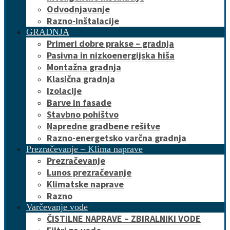
Odvodnjavanje
Razno-inštalacije
GRADNJA
Primeri dobre prakse – gradnja
Pasivna in nizkoenergijska hiša
Montažna gradnja
Klasična gradnja
Izolacije
Barve in fasade
Stavbno pohištvo
Napredne gradbene rešitve
Razno-energetsko varčna gradnja
Prezračevanje – Klima naprave
Prezračevanje
Lunos prezračevanje
Klimatske naprave
Razno
Varčevanje vode
ČISTILNE NAPRAVE – ZBIRALNIKI VODE