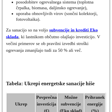
posodobitev ogrevalnega sistema (toplotna
črpalka, biomasa, daljinsko ogrevanje),
uporaba obnovljivih virov (sončni kolektorji,
fotovoltaika).
Za sanacijo so na voljo
subvencije in krediti Eko
sklada
, ki lastnikom občutno olajšajo investicijo. V
večini primerov se ob pravilni izvedbi stroški
ogrevanja zmanjšajo tudi za 50 % ali več.
Tabela: Ukrepi energetske sanacije hiše
Povprečna
Možne
Prihranek
Ukrep
investicija
subvencije
energije
(€)
(Eko sklad)
(%)