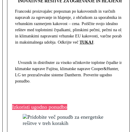
INOVATIVNE REŠITVE ZA OGREVANJE IN HLAJENJE
Francoski proizvajalec prepoznan po kakovostnih in varčnih
napravah za ogrevanje in hlajenje, z občutkom za uporabnika in z
vrhunskim razmerjem kakovost – cena. Poiščite svojo idealno
rešitev med toplotnimi črpalkami, plinskimi pečmi, pečmi na olje
in klimatskimi napravami vrhunske EU kakovosti, varčne porabe
in maksimalnega udobja. Odkrijte več
TUKAJ
.
Uvoznik in distributer za visoko učinkovite toplotne črpalke in
klimatske naprave Fujitsu, klimatske naprave Cooper&Hunter,
LG ter prezračevalne sisteme Dantherm. Preverite ugodno
ponudbo.
Izkoristi ugodno ponudbo