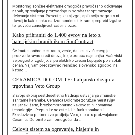
Monitoring sončne elektrarne omogoča pravočasno odkrivanje
napak, spremljanje proizvodnje in porabe ter optimizacijo
delovanja sistema. Preverite, zakaj zgolj aplikacija pogosto ni
dovolj in kako lahko nadzor sončne elektrarne prepreči izgube
ter poveča zanesljivost vaše naložbe.
Kako prihraniti do 1.400 evrov na leto z
baterijskim hranilnikom SunContract
Če imate sončno elektrarno, veste, da se največ energije
proizvede ravno sredi dneva, ko je poraba najmanjša. Vaši viški
se pogosto izgubijo, vi pa elektriko zvečer kupujete po visokih
cenah. Naj vam predstavimo resnično slovensko zgodbo, na
katero …
CERAMICA DOLOMITE: Italijanski dizajn v
trgovinah Veto Group
S svojo skoraj šestdesetletno tradicijo ustvarjanja vrhunske
sanitarne keramike, Ceramica Dolomite združuje neustavljiv
italijanski šarm, brezkompromisno kakovost in inovativne
tehnologije. Prepustite se estetiki in funkcionalnosti
Ekskluzivno partnerstvo podjetja Veto, d.o.o. s proizvajalcem
Ceramica Dolomite vam omogoča, da …
Celovit sistem za ogrevanje, hlajenje in