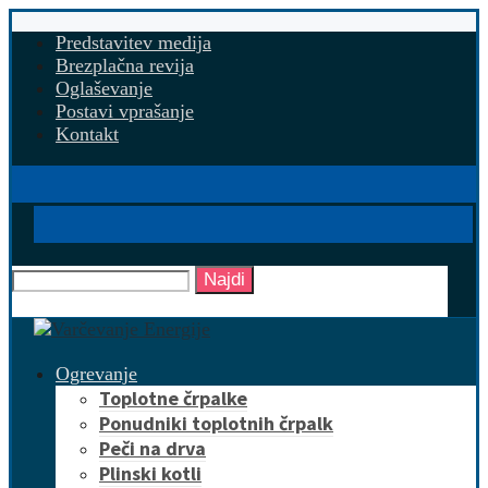
Predstavitev medija
Brezplačna revija
Oglaševanje
Postavi vprašanje
Kontakt
Najdi
Ogrevanje
Toplotne črpalke
Ponudniki toplotnih črpalk
Peči na drva
Plinski kotli