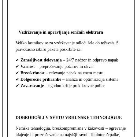
Vzdrževanje in upravljanje sončnih elektrarn
Veliko lastnikov se za vzdrževanje odloči šele ob težavah. S
pravočasno izbiro paketa poskrbite za:
✔
Zanesljivost delovanja
– 24/7 nadzor in odpravo napak
✔
Varnost
– preprečevanje požarov in okvar
✔
Brezskrbnost
– reševanje napak na enem mestu
✔
Dolgoročne prihranke
– analiza in optimizacija sistema
✔
Zavarovanje
– ugodno kritje prek krovne police
DOBRODOŠLI V SVETU VRHUNSKE TEHNOLOGIJE
Nemška tehnologija, brezkompromisna v kakovosti – ogrevanje,
hlajenje in prezračevanje na najvišji ravni. Toplotne črpalke,