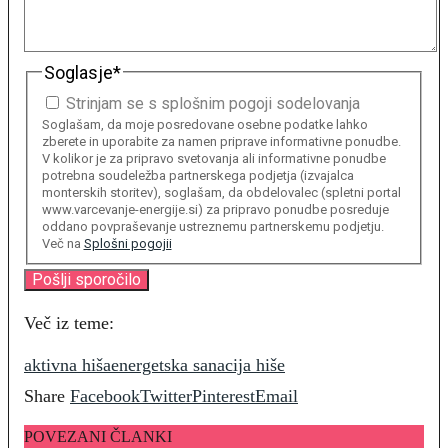
Soglasje
*
Strinjam se s splošnim pogoji sodelovanja
Soglašam, da moje posredovane osebne podatke lahko
zberete in uporabite za namen priprave informativne ponudbe.
V kolikor je za pripravo svetovanja ali informativne ponudbe
potrebna soudeležba partnerskega podjetja (izvajalca
monterskih storitev), soglašam, da obdelovalec (spletni portal
www.varcevanje-energije.si) za pripravo ponudbe posreduje
oddano povpraševanje ustreznemu partnerskemu podjetju.
Več na
Splošni pogojii
Več iz teme:
aktivna hiša
energetska sanacija hiše
Share
Facebook
Twitter
Pinterest
Email
POVEZANI ČLANKI