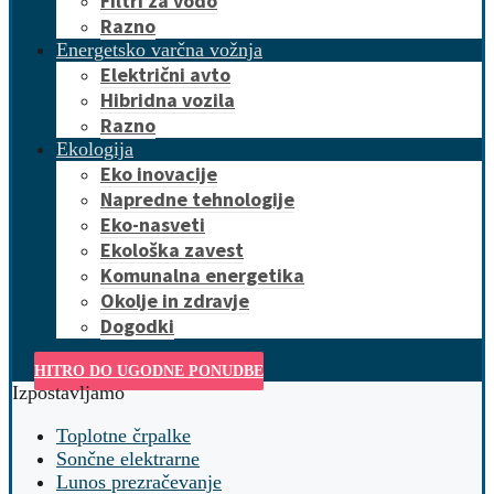
Filtri za vodo
Razno
Energetsko varčna vožnja
Električni avto
Hibridna vozila
Razno
Ekologija
Eko inovacije
Napredne tehnologije
Eko-nasveti
Ekološka zavest
Komunalna energetika
Okolje in zdravje
Dogodki
HITRO DO UGODNE PONUDBE
Izpostavljamo
Toplotne črpalke
Sončne elektrarne
Lunos prezračevanje