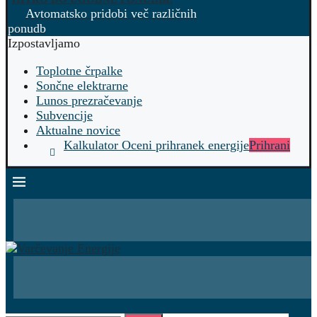
Avtomatsko pridobi več različnih
ponudb
Izpostavljamo
Toplotne črpalke
Sončne elektrarne
Lunos prezračevanje
Subvencije
Aktualne novice
Kalkulator Oceni prihranek energije
Prihrani