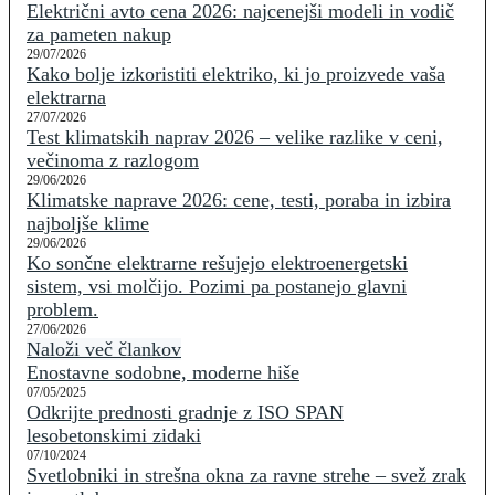
Električni avto cena 2026: najcenejši modeli in vodič
za pameten nakup
29/07/2026
Kako bolje izkoristiti elektriko, ki jo proizvede vaša
elektrarna
27/07/2026
Test klimatskih naprav 2026 – velike razlike v ceni,
večinoma z razlogom
29/06/2026
Klimatske naprave 2026: cene, testi, poraba in izbira
najboljše klime
29/06/2026
Ko sončne elektrarne rešujejo elektroenergetski
sistem, vsi molčijo. Pozimi pa postanejo glavni
problem.
27/06/2026
Naloži več člankov
Enostavne sodobne, moderne hiše
07/05/2025
Odkrijte prednosti gradnje z ISO SPAN
lesobetonskimi zidaki
07/10/2024
Svetlobniki in strešna okna za ravne strehe – svež zrak