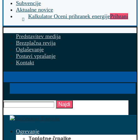
Subvencije
Aktualne novice
Kalkulator Oceni prihranek energije
Prihrani
Predstavitev medija
Brezplačna revija
Oglaševanje
Postavi vprašanje
Kontakt
Najdi
Ogrevanje
Toplotne črpalke