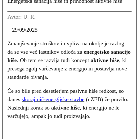
Energetska sanacija hiše in prihodnost aktivne hiše
Avtor: U. R.
29/09/2025
Zmanjševanje stroškov in vpliva na okolje je razlog,
da se vse več lastnikov odloča za
energetsko sanacijo
hiše
. Ob tem se razvija tudi koncept
aktivne hiše
, ki
presega zgolj varčevanje z energijo in postavlja nove
standarde bivanja.
Če so bile pred desetletjem pasivne hiše redkost, so
danes
skoraj nič-energijske stavbe
(nZEB) že pravilo.
Naslednji korak so
aktivne hiše
, ki energijo ne le
varčujejo, ampak jo tudi proizvajajo.