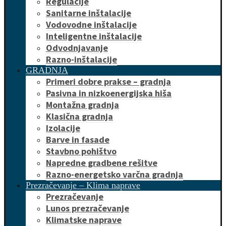
Regulacije
Sanitarne inštalacije
Vodovodne inštalacije
Inteligentne inštalacije
Odvodnjavanje
Razno-inštalacije
GRADNJA
Primeri dobre prakse – gradnja
Pasivna in nizkoenergijska hiša
Montažna gradnja
Klasična gradnja
Izolacije
Barve in fasade
Stavbno pohištvo
Napredne gradbene rešitve
Razno-energetsko varčna gradnja
Prezračevanje – Klima naprave
Prezračevanje
Lunos prezračevanje
Klimatske naprave