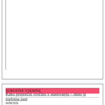
SORODNE VSEBINE
Kako preprečiti vročino v stanovanju – okno je
toplotna past
04/08/2026