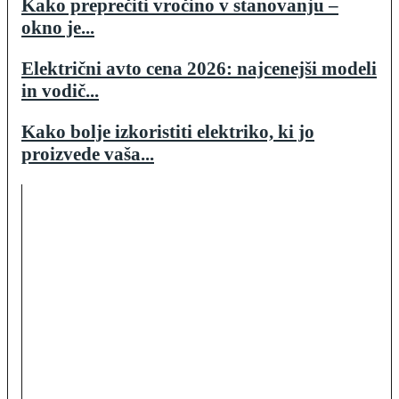
Kako preprečiti vročino v stanovanju –
okno je...
Električni avto cena 2026: najcenejši modeli
in vodič...
Kako bolje izkoristiti elektriko, ki jo
proizvede vaša...