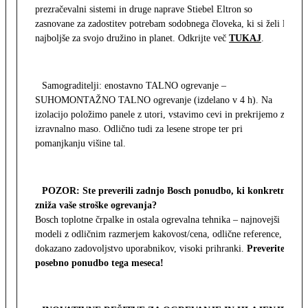
prezračevalni sistemi in druge naprave Stiebel Eltron so
zasnovane za zadostitev potrebam sodobnega človeka, ki si želi le
najboljše za svojo družino in planet. Odkrijte več
TUKAJ
.
Samograditelji: enostavno TALNO ogrevanje –
SUHOMONTAŽNO TALNO ogrevanje (izdelano v 4 h). Na
izolacijo položimo panele z utori, vstavimo cevi in prekrijemo z
izravnalno maso. Odlično tudi za lesene strope ter pri
pomanjkanju višine tal.
POZOR: Ste preverili zadnjo Bosch ponudbo, ki konkretno
zniža vaše stroške ogrevanja?
Bosch toplotne črpalke in ostala ogrevalna tehnika – najnovejši
modeli z odličnim razmerjem kakovost/cena, odlične reference,
dokazano zadovoljstvo uporabnikov, visoki prihranki.
Preverite
posebno ponudbo tega meseca!