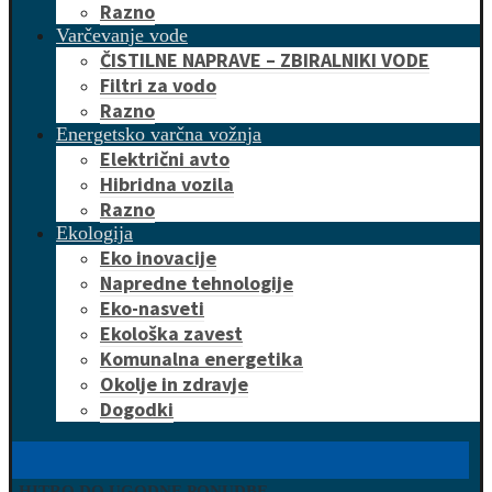
Razno
Varčevanje vode
ČISTILNE NAPRAVE – ZBIRALNIKI VODE
Filtri za vodo
Razno
Energetsko varčna vožnja
Električni avto
Hibridna vozila
Razno
Ekologija
Eko inovacije
Napredne tehnologije
Eko-nasveti
Ekološka zavest
Komunalna energetika
Okolje in zdravje
Dogodki
HITRO DO UGODNE PONUDBE