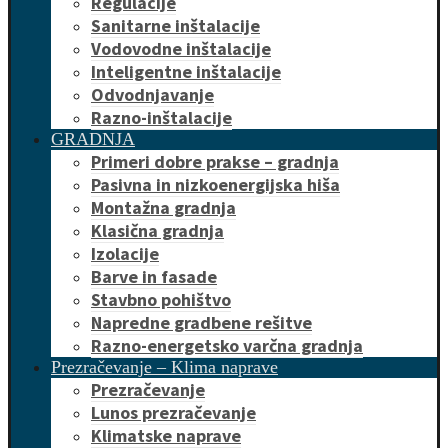
Regulacije
Sanitarne inštalacije
Vodovodne inštalacije
Inteligentne inštalacije
Odvodnjavanje
Razno-inštalacije
GRADNJA
Primeri dobre prakse – gradnja
Pasivna in nizkoenergijska hiša
Montažna gradnja
Klasična gradnja
Izolacije
Barve in fasade
Stavbno pohištvo
Napredne gradbene rešitve
Razno-energetsko varčna gradnja
Prezračevanje – Klima naprave
Prezračevanje
Lunos prezračevanje
Klimatske naprave