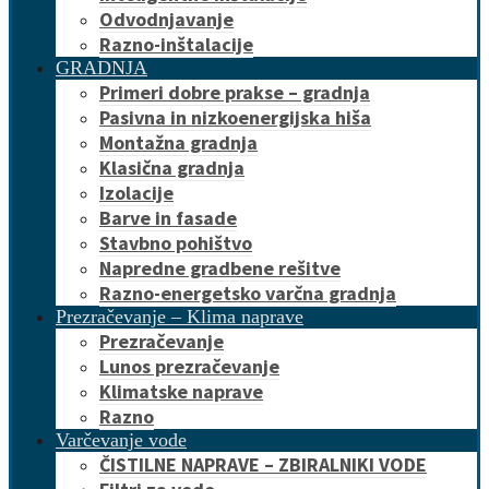
Odvodnjavanje
Razno-inštalacije
GRADNJA
Primeri dobre prakse – gradnja
Pasivna in nizkoenergijska hiša
Montažna gradnja
Klasična gradnja
Izolacije
Barve in fasade
Stavbno pohištvo
Napredne gradbene rešitve
Razno-energetsko varčna gradnja
Prezračevanje – Klima naprave
Prezračevanje
Lunos prezračevanje
Klimatske naprave
Razno
Varčevanje vode
ČISTILNE NAPRAVE – ZBIRALNIKI VODE