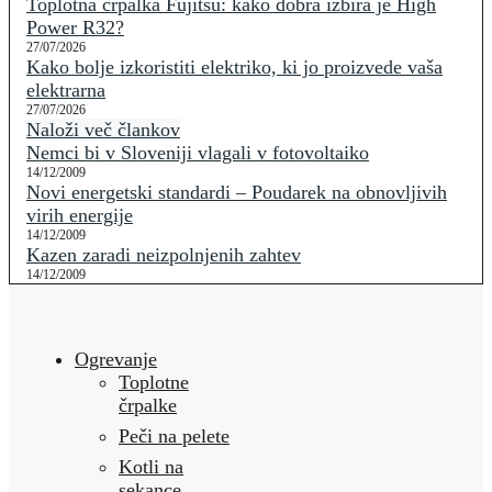
Toplotna črpalka Fujitsu: kako dobra izbira je High
Power R32?
27/07/2026
Kako bolje izkoristiti elektriko, ki jo proizvede vaša
elektrarna
27/07/2026
Naloži več člankov
Nemci bi v Sloveniji vlagali v fotovoltaiko
14/12/2009
Novi energetski standardi – Poudarek na obnovljivih
virih energije
14/12/2009
Kazen zaradi neizpolnjenih zahtev
14/12/2009
Ogrevanje
Toplotne
črpalke
Peči na pelete
Kotli na
sekance