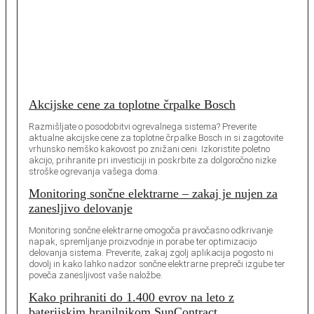
Akcijske cene za toplotne črpalke Bosch
Razmišljate o posodobitvi ogrevalnega sistema? Preverite
aktualne akcijske cene za toplotne črpalke Bosch in si zagotovite
vrhunsko nemško kakovost po znižani ceni. Izkoristite poletno
akcijo, prihranite pri investiciji in poskrbite za dolgoročno nizke
stroške ogrevanja vašega doma.
Monitoring sončne elektrarne – zakaj je nujen za
zanesljivo delovanje
Monitoring sončne elektrarne omogoča pravočasno odkrivanje
napak, spremljanje proizvodnje in porabe ter optimizacijo
delovanja sistema. Preverite, zakaj zgolj aplikacija pogosto ni
dovolj in kako lahko nadzor sončne elektrarne prepreči izgube ter
poveča zanesljivost vaše naložbe.
Kako prihraniti do 1.400 evrov na leto z
baterijskim hranilnikom SunContract