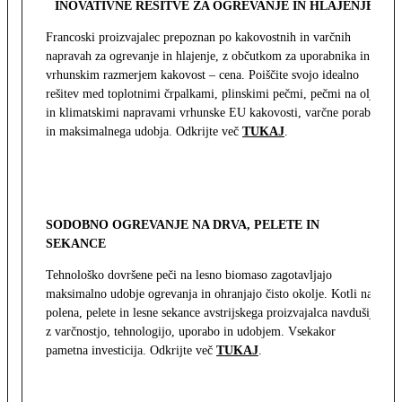
INOVATIVNE REŠITVE ZA OGREVANJE IN HLAJENJE
Francoski proizvajalec prepoznan po kakovostnih in varčnih
napravah za ogrevanje in hlajenje, z občutkom za uporabnika in z
vrhunskim razmerjem kakovost – cena. Poiščite svojo idealno
rešitev med toplotnimi črpalkami, plinskimi pečmi, pečmi na olje
in klimatskimi napravami vrhunske EU kakovosti, varčne porabe
in maksimalnega udobja. Odkrijte več
TUKAJ
.
SODOBNO OGREVANJE NA DRVA, PELETE IN
SEKANCE
Tehnološko dovršene peči na lesno biomaso zagotavljajo
maksimalno udobje ogrevanja in ohranjajo čisto okolje. Kotli na
polena, pelete in lesne sekance avstrijskega proizvajalca navdušijo
z varčnostjo, tehnologijo, uporabo in udobjem. Vsekakor
pametna investicija. Odkrijte več
TUKAJ
.