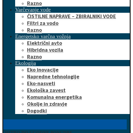
Razno
Varčevanje vode
ČISTILNE NAPRAVE – ZBIRALNIKI VODE
Filtri za vodo
Razno
Energetsko varčna vožnja
Električni avto
Hibridna vozila
Razno
Ekologija
Eko inovacije
Napredne tehnologije
Eko-nasveti
Ekološka zavest
Komunalna energetika
Okolje in zdravje
Dogodki
HITRO DO UGODNE PONUDBE