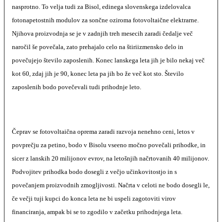
nasprotno. To velja tudi za Bisol, edinega slovenskega izdelovalca
fotonapetostnih modulov za sončne oziroma fotovoltaične elektrarne.
Njihova proizvodnja se je v zadnjih treh mesecih zaradi čedalje več
naročil še povečala, zato prehajalo celo na štiriizmensko delo in
povečujejo število zaposlenih. Konec lanskega leta jih je bilo nekaj več
kot 60, zdaj jih je 90, konec leta pa jih bo že več kot sto. Število
zaposlenih bodo povečevali tudi prihodnje leto.
Čeprav se fotovoltaična oprema zaradi razvoja nenehno ceni, letos v
povprečju za petino, bodo v Bisolu vseeno močno povečali prihodke, in
sicer z lanskih 20 milijonov evrov, na letošnjih načrtovanih 40 milijonov.
Podvojitev prihodka bodo dosegli z večjo učinkovitostjo in s
povečanjem proizvodnih zmogljivosti. Načrta v celoti ne bodo dosegli le,
če večji tuji kupci do konca leta ne bi uspeli zagotoviti virov
financiranja, ampak bi se to zgodilo v začetku prihodnjega leta.