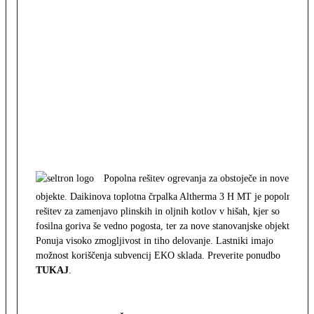
Popolna rešitev ogrevanja za obstoječe in nove
objekte. Daikinova toplotna črpalka Altherma 3 H MT je popolna
rešitev za zamenjavo plinskih in oljnih kotlov v hišah, kjer so
fosilna goriva še vedno pogosta, ter za nove stanovanjske objekte.
Ponuja visoko zmogljivost in tiho delovanje. Lastniki imajo
možnost koriščenja subvencij EKO sklada. Preverite ponudbo
TUKAJ
.