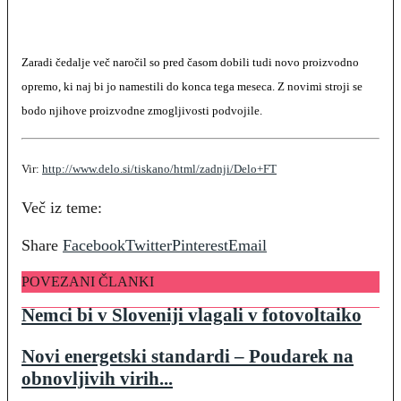
Zaradi čedalje več naročil so pred časom dobili tudi novo proizvodno
opremo, ki naj bi jo namestili do konca tega meseca. Z novimi stroji se
bodo njihove proizvodne zmogljivosti podvojile.
Vir:
http://www.delo.si/tiskano/html/zadnji/Delo+FT
Več iz teme:
Share
Facebook
Twitter
Pinterest
Email
POVEZANI ČLANKI
Nemci bi v Sloveniji vlagali v fotovoltaiko
Novi energetski standardi – Poudarek na
obnovljivih virih...