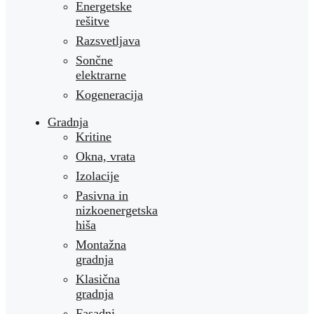
Energetske
rešitve
Razsvetljava
Sončne
elektrarne
Kogeneracija
Gradnja
Kritine
Okna, vrata
Izolacije
Pasivna in
nizkoenergetska
hiša
Montažna
gradnja
Klasična
gradnja
Fasadni