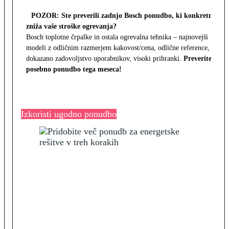
POZOR: Ste preverili zadnjo Bosch ponudbo, ki konkretno
zniža vaše stroške ogrevanja?
Bosch toplotne črpalke in ostala ogrevalna tehnika – najnovejši
modeli z odličnim razmerjem kakovost/cena, odlične reference,
dokazano zadovoljstvo uporabnikov, visoki prihranki.
Preverite
posebno ponudbo tega meseca!
Izkoristi ugodno ponudbo