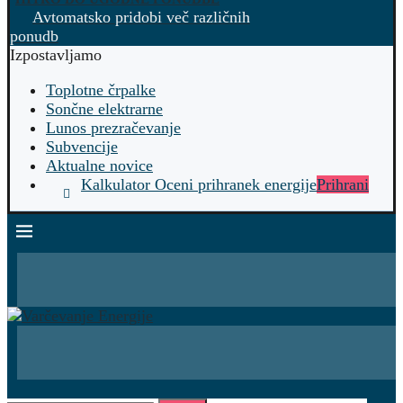
Avtomatsko pridobi več različnih
ponudb
Izpostavljamo
Toplotne črpalke
Sončne elektrarne
Lunos prezračevanje
Subvencije
Aktualne novice
Kalkulator Oceni prihranek energije
Prihrani