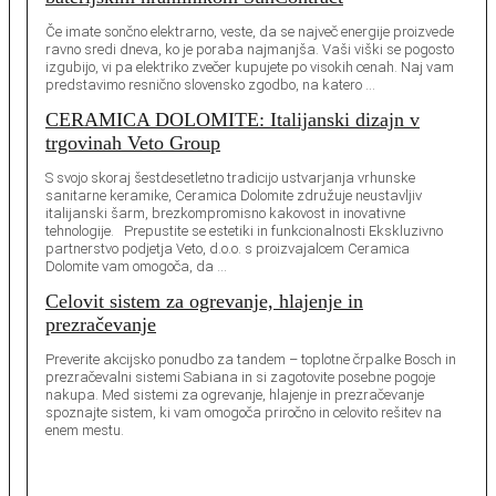
Če imate sončno elektrarno, veste, da se največ energije proizvede
ravno sredi dneva, ko je poraba najmanjša. Vaši viški se pogosto
izgubijo, vi pa elektriko zvečer kupujete po visokih cenah. Naj vam
predstavimo resnično slovensko zgodbo, na katero …
CERAMICA DOLOMITE: Italijanski dizajn v
trgovinah Veto Group
S svojo skoraj šestdesetletno tradicijo ustvarjanja vrhunske
sanitarne keramike, Ceramica Dolomite združuje neustavljiv
italijanski šarm, brezkompromisno kakovost in inovativne
tehnologije. Prepustite se estetiki in funkcionalnosti Ekskluzivno
partnerstvo podjetja Veto, d.o.o. s proizvajalcem Ceramica
Dolomite vam omogoča, da …
Celovit sistem za ogrevanje, hlajenje in
prezračevanje
Preverite akcijsko ponudbo za tandem – toplotne črpalke Bosch in
prezračevalni sistemi Sabiana in si zagotovite posebne pogoje
nakupa. Med sistemi za ogrevanje, hlajenje in prezračevanje
spoznajte sistem, ki vam omogoča priročno in celovito rešitev na
enem mestu.