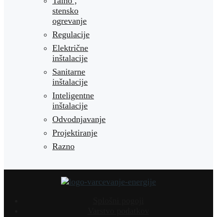
Talno ,
stensko
ogrevanje
Regulacije
Električne
inštalacije
Sanitarne
inštalacije
Inteligentne
inštalacije
Odvodnjavanje
Projektiranje
Razno
Splošni pogoji
Varstvo podatkov