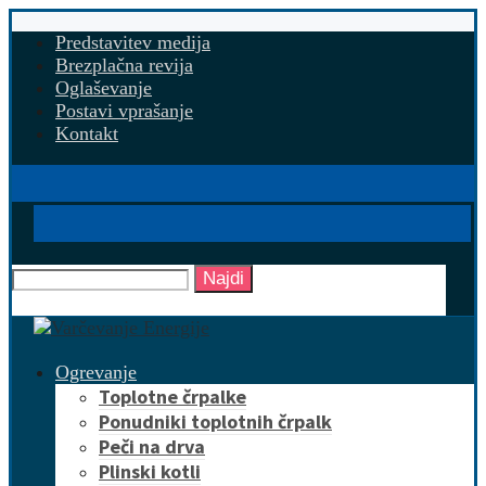
Predstavitev medija
Brezplačna revija
Oglaševanje
Postavi vprašanje
Kontakt
Najdi
Ogrevanje
Toplotne črpalke
Ponudniki toplotnih črpalk
Peči na drva
Plinski kotli