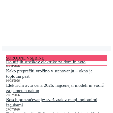
SORODNE VSEBINE
Do nižjih stroškov elektrike za dom in avto
05/08/2026
Kako preprečiti vročino v stanovanju – okno je
toplotna past
04/08/2026
Električni avto cena 2026: najcenejši modeli in vodič
za pameten nakup
29/07/2026
Bosch prezračevanje: svež zrak z manj toplotnimi
izgubami
27/07/2026