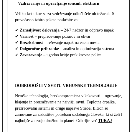
Vzdrževanje in upravljanje sončnih elektrarn
Veliko lastnikov se za vzdrževanje odloči šele ob težavah. S
pravočasno izbiro paketa poskrbite za:
✔
Zanesljivost delovanja
– 24/7 nadzor in odpravo napak
✔
Varnost
– preprečevanje požarov in okvar
✔
Brezskrbnost
– reševanje napak na enem mestu
✔
Dolgoročne prihranke
– analiza in optimizacija sistema
✔
Zavarovanje
– ugodno kritje prek krovne police
DOBRODOŠLI V SVETU VRHUNSKE TEHNOLOGIJE
Nemška tehnologija, brezkompromisna v kakovosti – ogrevanje,
hlajenje in prezračevanje na najvišji ravni. Toplotne črpalke,
prezračevalni sistemi in druge naprave Stiebel Eltron so
zasnovane za zadostitev potrebam sodobnega človeka, ki si želi le
najboljše za svojo družino in planet. Odkrijte več
TUKAJ
.