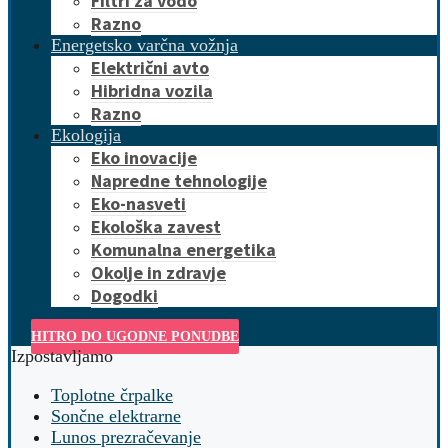
Filtri za vodo
Razno
Energetsko varčna vožnja
Električni avto
Hibridna vozila
Razno
Ekologija
Eko inovacije
Napredne tehnologije
Eko-nasveti
Ekološka zavest
Komunalna energetika
Okolje in zdravje
Dogodki
HITRO DO UGODNE PONUDBE
Izpostavljamo
Toplotne črpalke
Sončne elektrarne
Lunos prezračevanje