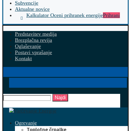
Subvencije
Aktualne novice
Kalkulator Oceni prihranek energije
Prihrani
Predstavitev medija
Brezplačna revija
Oglaševanje
Postavi vprašanje
Kontakt
Najdi
Ogrevanje
Toplotne črpalke