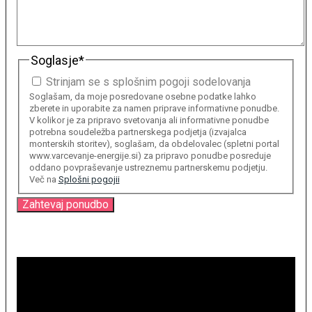
Soglasje
*
Strinjam se s splošnim pogoji sodelovanja
Soglašam, da moje posredovane osebne podatke lahko
zberete in uporabite za namen priprave informativne ponudbe.
V kolikor je za pripravo svetovanja ali informativne ponudbe
potrebna soudeležba partnerskega podjetja (izvajalca
monterskih storitev), soglašam, da obdelovalec (spletni portal
www.varcevanje-energije.si) za pripravo ponudbe posreduje
oddano povpraševanje ustreznemu partnerskemu podjetju.
Več na
Splošni pogojii