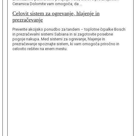
Ceramica Dolomite vam omogoča, da …
Celovit sistem za ogrevanje, hlajenje in
prezračevanje
Preverite akcijsko ponudbo za tandem – toplotne črpalke Bosch
in prezračevalni sistemi Sabiana in si zagotovite posebne
pogoje nakupa. Med sistemi za ogrevanje, hlajenje in
prezračevanje spoznajte sistem, ki vam omogoča priročno in
celovito rešitev na enem mestu.