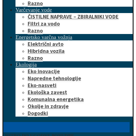
Razno
Varčevanje vode
ČISTILNE NAPRAVE – ZBIRALNIKI VODE
Filtri za vodo
Razno
Energetsko varčna vožnja
Električni avto
Hibridna vozila
Razno
Ekologija
Eko inovacije
Napredne tehnologije
Eko-nasveti
Ekološka zavest
Komunalna energetika
Okolje in zdravje
Dogodki
HITRO DO UGODNE PONUDBE