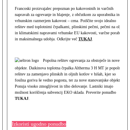
Francoski proizvajalec prepoznan po kakovostnih in varčnih
napravah za ogrevanje in hlajenje, z občutkom za uporabnika in z
vrhunskim razmerjem kakovost – cena. Poiščite svojo idealno
rešitev med toplotnimi črpalkami, plinskimi pečmi, pečmi na olje
in klimatskimi napravami vrhunske EU kakovosti, varčne porabe
in maksimalnega udobja. Odkrijte več
TUKAJ
.
Popolna rešitev ogrevanja za obstoječe in nove
objekte. Daikinova toplotna črpalka Altherma 3 H MT je popolna
rešitev za zamenjavo plinskih in oljnih kotlov v hišah, kjer so
fosilna goriva še vedno pogosta, ter za nove stanovanjske objekte.
Ponuja visoko zmogljivost in tiho delovanje. Lastniki imajo
možnost koriščenja subvencij EKO sklada. Preverite ponudbo
TUKAJ
.
Izkoristi ugodno ponudbo