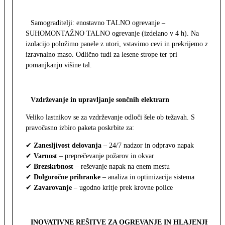
Samograditelji: enostavno TALNO ogrevanje –
SUHOMONTAŽNO TALNO ogrevanje (izdelano v 4 h). Na
izolacijo položimo panele z utori, vstavimo cevi in prekrijemo z
izravnalno maso. Odlično tudi za lesene strope ter pri
pomanjkanju višine tal.
Vzdrževanje in upravljanje sončnih elektrarn
Veliko lastnikov se za vzdrževanje odloči šele ob težavah. S
pravočasno izbiro paketa poskrbite za:
✔
Zanesljivost delovanja
– 24/7 nadzor in odpravo napak
✔
Varnost
– preprečevanje požarov in okvar
✔
Brezskrbnost
– reševanje napak na enem mestu
✔
Dolgoročne prihranke
– analiza in optimizacija sistema
✔
Zavarovanje
– ugodno kritje prek krovne police
INOVATIVNE REŠITVE ZA OGREVANJE IN HLAJENJE