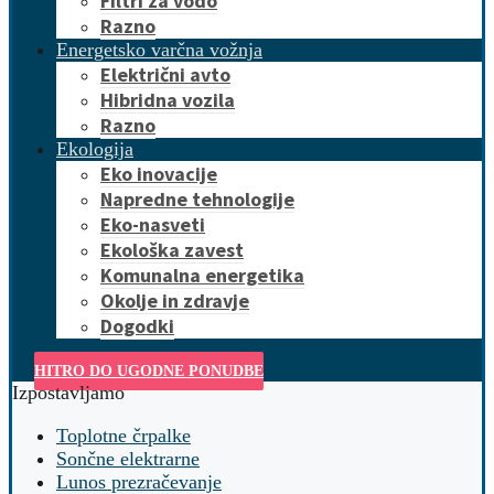
Filtri za vodo
Razno
Energetsko varčna vožnja
Električni avto
Hibridna vozila
Razno
Ekologija
Eko inovacije
Napredne tehnologije
Eko-nasveti
Ekološka zavest
Komunalna energetika
Okolje in zdravje
Dogodki
HITRO DO UGODNE PONUDBE
Izpostavljamo
Toplotne črpalke
Sončne elektrarne
Lunos prezračevanje