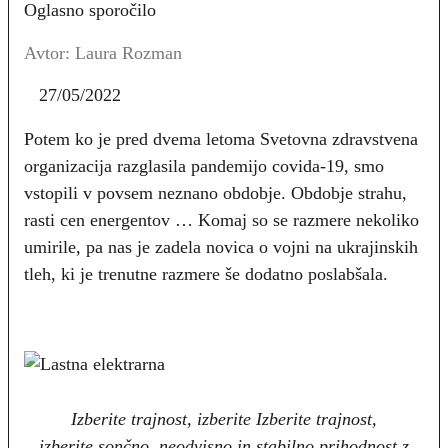
Oglasno sporočilo
Avtor: Laura Rozman
27/05/2022
Potem ko je pred dvema letoma Svetovna zdravstvena
organizacija razglasila pandemijo covida-19, smo
vstopili v povsem neznano obdobje. Obdobje strahu,
rasti cen energentov … Komaj so se razmere nekoliko
umirile, pa nas je zadela novica o vojni na ukrajinskih
tleh, ki je trenutne razmere še dodatno poslabšala.
Izberite trajnost, izberite Izberite trajnost,
izberite sončno, neodvisno in stabilno prihodnost z