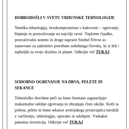
DOBRODOŠLI V SVETU VRHUNSKE TEHNOLOGIJE
Nemška tehnologija, brezkompromisna v kakovosti – ogrevanje,
hlajenje in prezračevanje na najvišji ravni. Toplotne črpalke,
prezračevalni sistemi in druge naprave Stiebel Eltron so
zasnovane za zadostitev potrebam sodobnega človeka, ki si želi le
najboljše za svojo družino in planet. Odkrijte več
TUKAJ
.
SODOBNO OGREVANJE NA DRVA, PELETE IN
SEKANCE
Tehnološko dovršene peči na lesno biomaso zagotavljajo
maksimalno udobje ogrevanja in ohranjajo čisto okolje. Kotli na
polena, pelete in lesne sekance avstrijskega proizvajalca navdušijo
z varčnostjo, tehnologijo, uporabo in udobjem. Vsekakor
pametna investicija. Odkrijte več
TUKAJ
.