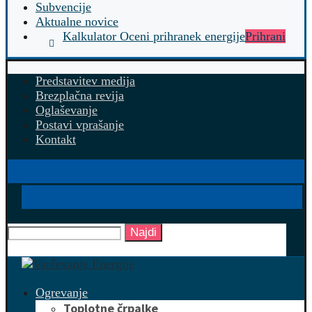
Subvencije
Aktualne novice
Kalkulator Oceni prihranek energije
Prihrani
Predstavitev medija
Brezplačna revija
Oglaševanje
Postavi vprašanje
Kontakt
Najdi
Ogrevanje
Toplotne črpalke