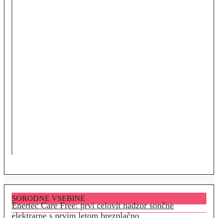
SORODNE VSEBINE
Enertec Care Free: prvi celovit nadzor sončne
elektrarne s prvim letom brezplačno