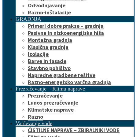
Odvodnjavanje
Razno-inštalacije
GRADNJA
Primeri dobre prakse – gradnja
Pasivna in nizkoenergijska hiša
Montažna gradnja
Klasična gradnja
Izolacije
Barve in fasade
Stavbno pohištvo
Napredne gradbene rešitve
Razno-energetsko varčna gradnja
Prezračevanje – Klima naprave
Prezračevanje
Lunos prezračevanje
Klimatske naprave
Razno
Varčevanje vode
ČISTILNE NAPRAVE – ZBIRALNIKI VODE