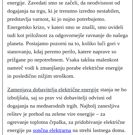
energije. Zavedati smo se začeli, da neodvisnost od
dogajanja na trgu, ki je trenutno izredno nestabilen,
predstavlja varnost, ki jo nujno potrebujemo.
Energetsko krizo, v kateri smo se znašli, smo uvideli
tudi kot priložnost za odgovornejše ravnanje do našega
planeta. Postajamo pozorni na to, koliko luči gori v
stanovanju, kdaj peremo perilo, katere naprave so
prižgane po nepotrebnem. Vsaka takšna malenkost
namreč vodi k zmanjšanju porabe električne energije
in posledično nižjim stroškom.
Zamenjava dobavitelja električne energije
stanja ne bo
izboljšala, saj so prav vsi dobavitelji odvisni od
dogajanja na mednarodnih trgih. Najbolj zanesljiva
rešitev je prehod na zelene vire energije – za
ogrevanje toplotna črpalka, za pridobivanje električne
energije pa
sončna elektrarna
na strehi lastnega doma.