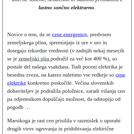
lastno sončno elektrarno
.
Novice o tem, da se
cene energentov
, predvsem
zemeljskega plina, spreminjajo iz ure v uro in
dosegajo rekordne vrednosti (v zadnjih nekaj mesecih
se je
zemeljski plin
podražil za več kot 400 %), so
postale del našega vsakdana. Tudi poceni elektrika je
besedna zveza, na katero naletimo vse redkeje so
cene
elektrike
konkretno poskočile. Večina slovenskih
dobaviteljev je podražila položnice, zaradi višanja cen
pa odjemnikom dopuščajo možnost, da odstopijo od
pogodb …
Marsikoga je rast cen prisilila v razmislek o uporabi
drugih virov ogrevanja in pridobivanja električne