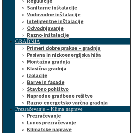
Regulacije
Sanitarne inštalacije
Vodovodne inštalacije
Inteligentne inštalacije
Odvodnjavanje
Razno-inštalacije
GRADNJA
Primeri dobre prakse – gradnja
Pasivna in nizkoenergijska hiša
Montažna gradnja
Klasična gradnja
Izolacije
Barve in fasade
Stavbno pohištvo
Napredne gradbene rešitve
Razno-energetsko varčna gradnja
Prezračevanje – Klima naprave
Prezračevanje
Lunos prezračevanje
Klimatske naprave