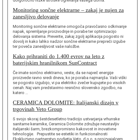
dolgoročno nizke stroške ogrevanja vašega doma.
Monitoring sončne elektrarne – zakaj je nujen za
zanesljivo delovanje
Monitoring sončne elektrarne omogoča pravočasno odkrivanje
napak, spremljanje proizvodnje in porabe ter optimizacijo
delovanja sistema. Preverite, zakaj zgolj aplikacija pogosto ni
dovolj in kako lahko nadzor sončne elektrarne prepreči izgube
ter poveča zanesljivost vaše naložbe.
Kako prihraniti do 1.400 evrov na leto z
baterijskim hranilnikom SunContract
Če imate sončno elektrarno, veste, da se največ energije
proizvede ravno sredi dneva, ko je poraba najmanjša. Vaši viški
se pogosto izgubijo, vi pa elektriko zvečer kupujete po visokih
cenah. Naj vam predstavimo resnično slovensko zgodbo, na
katero …
CERAMICA DOLOMITE: Italijanski dizajn v
trgovinah Veto Group
S svojo skoraj šestdesetletno tradicijo ustvarjanja vrhunske
sanitarne keramike, Ceramica Dolomite združuje neustavljiv
italijanski šarm, brezkompromisno kakovost in inovativne
tehnologije. Prepustite se estetiki in funkcionalnosti
Ekskluzivno partnerstvo podjetja Veto, d.o.o. s proizvajalcem