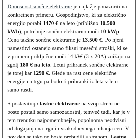
Donosnost sončne elektrarne
je najlažje ponazoriti na
konkretnem primeru. Gospodinjstvo, ki za električno
energijo porabi
1470 €
na leto (približno
10.500
kWh
), potrebuje sončno elektrarno moči
10 kWp
.
Cena takšne sončne elektrarne je
13.500 €
. Po njeni
namestitvi ostanejo samo fiksni mesečni stroški, ki se
v primeru priključne moči 14 kW (3 x 20A) znižajo na
zgolj
180 € na leto
. Letni prihranek sončne elektrarne
je torej kar
1290 €
. Glede na rast cene električne
energije na trgu pa bodo ti prihranki iz leta v leto
samo rastli.
S postavitvijo
lastne elektrarne
na svoji strehi ne
boste postali samo samozadostni, temveč tudi, kar je v
tem trenutku najpomembnejše, popolnoma neodvisni
od dogajanja na trgu in vsakodnevnega nihanja cen. V
nov dan se tako ne boste prebudili s strahom.
Lastna