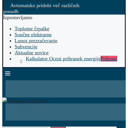
Avtomatsko pridobi več različnih
ponudb
Izpostavljamo
Toplotne črpalke
Sončne elektrarne
Lunos prezračevanje
Subvencije
Aktualne novice
Kalkulator Oceni prihranek energije
Prihrani