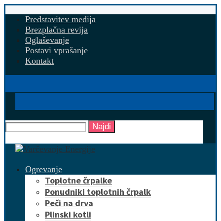
Predstavitev medija
Brezplačna revija
Oglaševanje
Postavi vprašanje
Kontakt
Najdi
Ogrevanje
Toplotne črpalke
Ponudniki toplotnih črpalk
Peči na drva
Plinski kotli