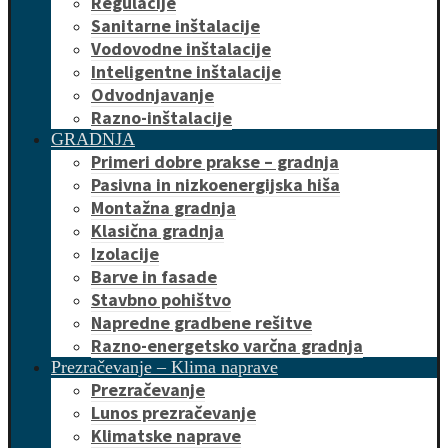
Regulacije
Sanitarne inštalacije
Vodovodne inštalacije
Inteligentne inštalacije
Odvodnjavanje
Razno-inštalacije
GRADNJA
Primeri dobre prakse – gradnja
Pasivna in nizkoenergijska hiša
Montažna gradnja
Klasična gradnja
Izolacije
Barve in fasade
Stavbno pohištvo
Napredne gradbene rešitve
Razno-energetsko varčna gradnja
Prezračevanje – Klima naprave
Prezračevanje
Lunos prezračevanje
Klimatske naprave