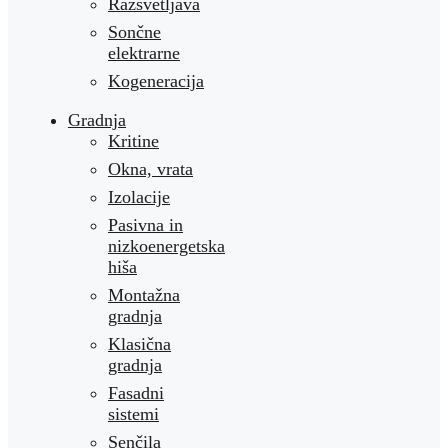
Razsvetljava
Sončne
elektrarne
Kogeneracija
Gradnja
Kritine
Okna, vrata
Izolacije
Pasivna in
nizkoenergetska
hiša
Montažna
gradnja
Klasična
gradnja
Fasadni
sistemi
Senčila