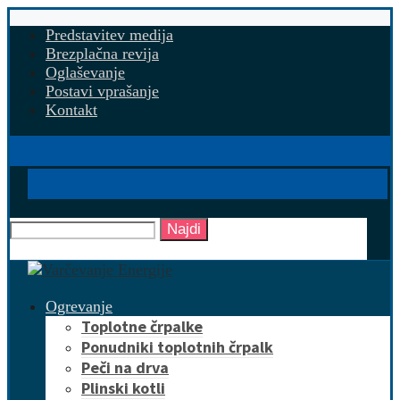
Predstavitev medija
Brezplačna revija
Oglaševanje
Postavi vprašanje
Kontakt
Najdi
Ogrevanje
Toplotne črpalke
Ponudniki toplotnih črpalk
Peči na drva
Plinski kotli