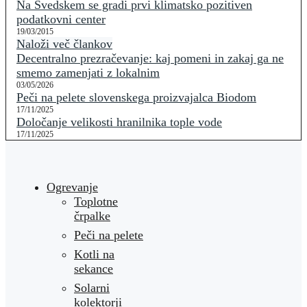
Na Švedskem se gradi prvi klimatsko pozitiven
podatkovni center
19/03/2015
Naloži več člankov
Decentralno prezračevanje: kaj pomeni in zakaj ga ne
smemo zamenjati z lokalnim
03/05/2026
Peči na pelete slovenskega proizvajalca Biodom
17/11/2025
Določanje velikosti hranilnika tople vode
17/11/2025
Ogrevanje
Toplotne
črpalke
Peči na pelete
Kotli na
sekance
Solarni
kolektorji