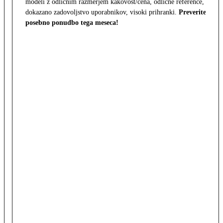
modeli z odličnim razmerjem kakovost/cena, odlične reference,
dokazano zadovoljstvo uporabnikov, visoki prihranki.
Preverite
posebno ponudbo tega meseca!