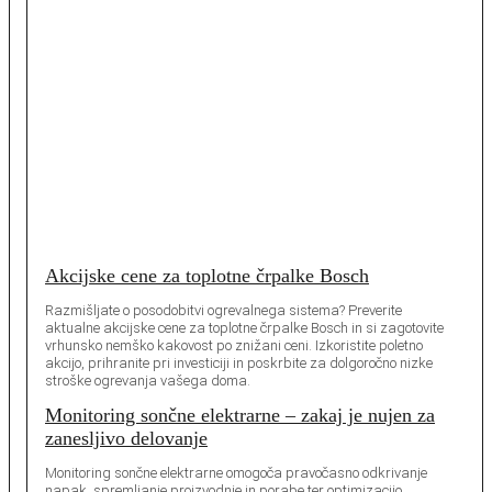
Akcijske cene za toplotne črpalke Bosch
Razmišljate o posodobitvi ogrevalnega sistema? Preverite
aktualne akcijske cene za toplotne črpalke Bosch in si zagotovite
vrhunsko nemško kakovost po znižani ceni. Izkoristite poletno
akcijo, prihranite pri investiciji in poskrbite za dolgoročno nizke
stroške ogrevanja vašega doma.
Monitoring sončne elektrarne – zakaj je nujen za
zanesljivo delovanje
Monitoring sončne elektrarne omogoča pravočasno odkrivanje
napak, spremljanje proizvodnje in porabe ter optimizacijo