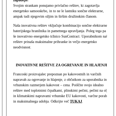
zapadejo!
Svojim strankam ponujamo privlačno rešitev, ki zagotavlja
energetsko samooskrbo, in to ne le lastniku sončne elektrarne,
ampak tudi njegovim ožjim in širšim družinskim članom.
Naša inovativna rešitev vključuje kombinacijo sončne elektrarne,
baterijskega hranilnika in pametnega upravljanja. Poleg tega pa
še inovativno energetsko tržnico SunContract. Uporabnikom naša
rešitev prinaša maksimalne prihranke in večjo energetsko
neodvisnost.
INOVATIVNE REŠITVE ZA OGREVANJE IN HLAJENJE
Francoski proizvajalec prepoznan po kakovostnih in varčnih
napravah za ogrevanje in hlajenje, z občutkom za uporabnika in z
vrhunskim razmerjem kakovost – cena. Poiščite svojo idealno
rešitev med toplotnimi črpalkami, plinskimi pečmi, pečmi na olje
in klimatskimi napravami vrhunske EU kakovosti, varčne porabe
in maksimalnega udobja. Odkrijte več
TUKAJ
.