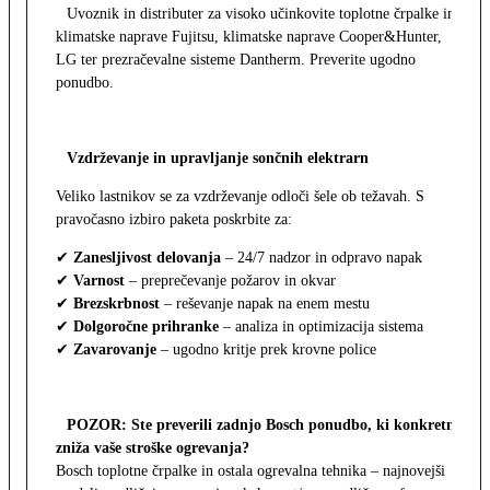
Uvoznik in distributer za visoko učinkovite toplotne črpalke in
klimatske naprave Fujitsu, klimatske naprave Cooper&Hunter,
LG ter prezračevalne sisteme Dantherm. Preverite ugodno
ponudbo.
Vzdrževanje in upravljanje sončnih elektrarn
Veliko lastnikov se za vzdrževanje odloči šele ob težavah. S
pravočasno izbiro paketa poskrbite za:
✔
Zanesljivost delovanja
– 24/7 nadzor in odpravo napak
✔
Varnost
– preprečevanje požarov in okvar
✔
Brezskrbnost
– reševanje napak na enem mestu
✔
Dolgoročne prihranke
– analiza in optimizacija sistema
✔
Zavarovanje
– ugodno kritje prek krovne police
POZOR: Ste preverili zadnjo Bosch ponudbo, ki konkretno
zniža vaše stroške ogrevanja?
Bosch toplotne črpalke in ostala ogrevalna tehnika – najnovejši