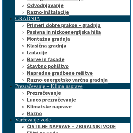
Odvodnjavanje
Razno-inštalacije
GRADNJA
Primeri dobre prakse – gradnja
Pasivna in nizkoenergijska hiša
Montažna gradnja
Klasična gradnja
Izolacije
Barve in fasade
Stavbno pohištvo
Napredne gradbene rešitve
Razno-energetsko varčna gradnja
Prezračevanje – Klima naprave
Prezračevanje
Lunos prezračevanje
Klimatske naprave
Razno
Varčevanje vode
ČISTILNE NAPRAVE – ZBIRALNIKI VODE