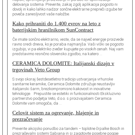
delovanja sistema. Preverite, zakaj zgolj aplikacija pogosto ni
dovolj in kako lahko nadzor sončne elektrarne prepreči izgube ter
poveča zanesljivost vaše naložbe.
Kako prihraniti do 1.400 evrov na leto z
baterijskim hranilnikom SunContract
Če imate sončno elektrarno, veste, da se največ energije proizvede
ravno sredi dneva, ko je poraba najmanjša. Vaši viški se pogosto
izgubijo, vi pa elektriko zvečer kupujete po visokih cenah. Naj vam
predstavimo resnično slovensko zgodbo, na katero …
CERAMICA DOLOMITE: Italijanski dizajn v
trgovinah Veto Group
S svojo skoraj šestdesetletno tradicijo ustvarjanja vrhunske
sanitarne keramike, Ceramica Dolomite združuje neustavljiv
italijanski šarm, brezkompromisno kakovost in inovativne
tehnologije. Prepustite se estetiki in funkcionalnosti Ekskluzivno
partnerstvo podjetja Veto, d.o.o. s proizvajalcem Ceramica
Dolomite vam omogoča, da …
Celovit sistem za ogrevanje, hlajenje in
prezračevanje
Preverite akcijsko ponudbo za tandem – toplotne črpalke Bosch in
prezračevalni sistemi Sabiana in si zagotovite posebne pogoje