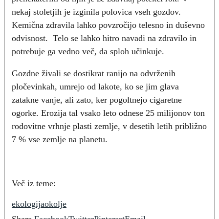
nekaj stoletjih je izginila polovica vseh gozdov.
Kemična zdravila lahko povzročijo telesno in duševno
odvisnost. Telo se lahko hitro navadi na zdravilo in
potrebuje ga vedno več, da sploh učinkuje.
Gozdne živali se dostikrat ranijo na odvrženih
pločevinkah, umrejo od lakote, ko se jim glava
zatakne vanje, ali zato, ker pogoltnejo cigaretne
ogorke. Erozija tal vsako leto odnese 25 milijonov ton
rodovitne vrhnje plasti zemlje, v desetih letih približno
7 % vse zemlje na planetu.
Več iz teme:
ekologija
okolje
Share
Facebook
Twitter
Pinterest
Email