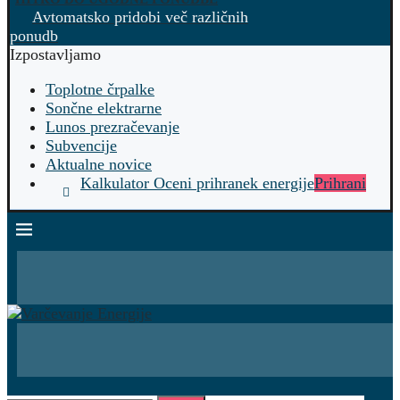
Avtomatsko pridobi več različnih
ponudb
Izpostavljamo
Toplotne črpalke
Sončne elektrarne
Lunos prezračevanje
Subvencije
Aktualne novice
Kalkulator Oceni prihranek energije
Prihrani