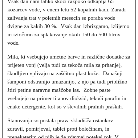
Vsak dan nam lahko skozi razpoko odkaplja 65
kozarcev vode, v enem letu 52 kopalnih kadi. Zaradi
zalivanja trat v poletnih mesecih se poraba vode
dvigne za kakih 30 %. Vsak dan izbrizgamo, izlijemo
in iztočimo za splakovanje okoli 150 do 500 litrov
vode.
Mila, ki vsebujejo umetne barve in različne dodatke za
prijeten vonj (velja tudi za tekoča mila za prhanje),
škodljivo vplivajo na zaščitno plast kože. Današnji
šamponi odstranijo umazanijo, z njo pa tudi približno
štiri petine naravne maščobe las. Zobne paste
vsebujejo na primer titanov dioksid, tekoči parafin in
enake detergente, kot so v številnih pralnih praških.
Stanovanja so postala prava skladišča ostankov
zdravil, pomirjeval, tablet proti bolečinam, in
prenekaterim od njih je že zdavnaj potekel rok. V