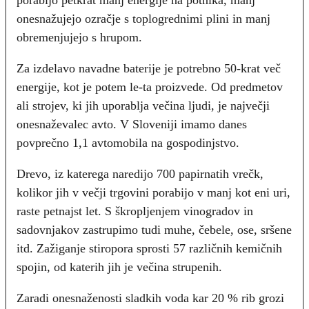
onesnažujejo ozračje s toplogrednimi plini in manj
obremenjujejo s hrupom.
Za izdelavo navadne baterije je potrebno 50-krat več
energije, kot je potem le-ta proizvede. Od predmetov
ali strojev, ki jih uporablja večina ljudi, je največji
onesnaževalec avto. V Sloveniji imamo danes
povprečno 1,1 avtomobila na gospodinjstvo.
Drevo, iz katerega naredijo 700 papirnatih vrečk,
kolikor jih v večji trgovini porabijo v manj kot eni uri,
raste petnajst let. S škropljenjem vinogradov in
sadovnjakov zastrupimo tudi muhe, čebele, ose, sršene
itd. Zažiganje stiropora sprosti 57 različnih kemičnih
spojin, od katerih jih je večina strupenih.
Zaradi onesnaženosti sladkih voda kar 20 % rib grozi