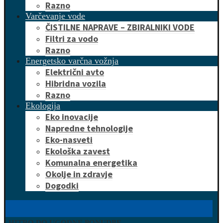
Razno
Varčevanje vode
ČISTILNE NAPRAVE – ZBIRALNIKI VODE
Filtri za vodo
Razno
Energetsko varčna vožnja
Električni avto
Hibridna vozila
Razno
Ekologija
Eko inovacije
Napredne tehnologije
Eko-nasveti
Ekološka zavest
Komunalna energetika
Okolje in zdravje
Dogodki
HITRO DO UGODNE PONUDBE