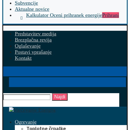
Subvencije
Aktualne novice
Kalkulator Oceni prihranek energije
Prihrani
Predstavitev medija
Brezplačna revija
Oglaševanje
Postavi vprašanje
Kontakt
Najdi
Ogrevanje
Toplotne črpalke