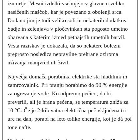
izumrtje. Mesni izdelki vsebujejo v glavnem veliko
nasičenih maščob, kar je povezano z obolenji srca.
Dodano jim je tudi veliko soli in nekaterih dodatkov.
Sadje in zelenjava v pločevinkah sta pogosto umetno
obarvana s katerim izmed petnajstih umetnih barvil.
Vrsta raziskav je dokazala, da so nekatere bolezni
preprosto posledica nepravilne prehrane oziroma
uživanja manjvrednih živil.
Največja domača porabnika elektrike sta hladilnik in
zamrzovalnik. Pri pranju porabimo do 90 % energije
za ogrevanje vode. Ko odpremo pečico, da bi
preverili, ali je hrana pečena, se temperatura zniža za
10 °C. Če je 2-kilovatna električna peč vključena tri
ure na dan, porabi na leto toliko energije, kot je dá pol
tone nafte.