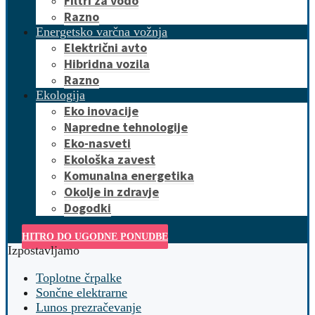
Filtri za vodo
Razno
Energetsko varčna vožnja
Električni avto
Hibridna vozila
Razno
Ekologija
Eko inovacije
Napredne tehnologije
Eko-nasveti
Ekološka zavest
Komunalna energetika
Okolje in zdravje
Dogodki
HITRO DO UGODNE PONUDBE
Izpostavljamo
Toplotne črpalke
Sončne elektrarne
Lunos prezračevanje