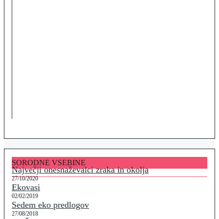
SORODNE VSEBINE
Največji onesnaževalci zraka in okolja
27/10/2020
Ekovasi
02/02/2019
Sedem eko predlogov
27/08/2018