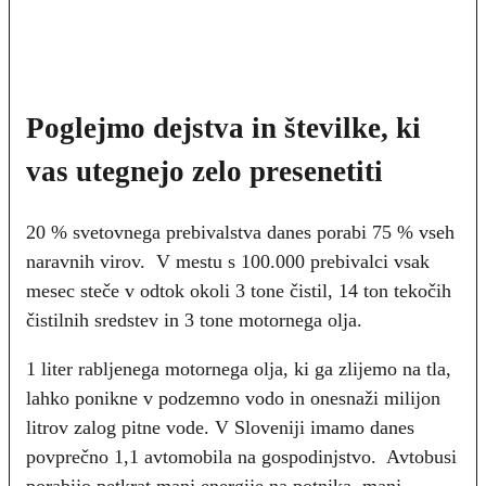
Poglejmo dejstva in številke, ki
vas utegnejo zelo presenetiti
20 % svetovnega prebivalstva danes porabi 75 % vseh
naravnih virov. V mestu s 100.000 prebivalci vsak
mesec steče v odtok okoli 3 tone čistil, 14 ton tekočih
čistilnih sredstev in 3 tone motornega olja.
1 liter rabljenega motornega olja, ki ga zlijemo na tla,
lahko ponikne v podzemno vodo in onesnaži milijon
litrov zalog pitne vode. V Sloveniji imamo danes
povprečno 1,1 avtomobila na gospodinjstvo. Avtobusi
porabijo petkrat manj energije na potnika, manj