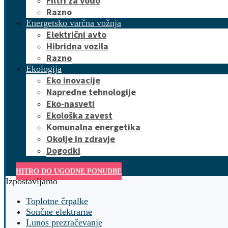
Filtri za vodo
Razno
Energetsko varčna vožnja
Električni avto
Hibridna vozila
Razno
Ekologija
Eko inovacije
Napredne tehnologije
Eko-nasveti
Ekološka zavest
Komunalna energetika
Okolje in zdravje
Dogodki
HITRO DO UGODNE PONUDBE
Izpostavljamo
Toplotne črpalke
Sončne elektrarne
Lunos prezračevanje