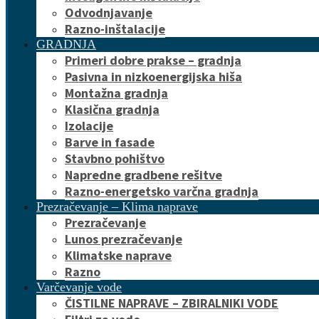
Odvodnjavanje
Razno-inštalacije
GRADNJA
Primeri dobre prakse – gradnja
Pasivna in nizkoenergijska hiša
Montažna gradnja
Klasična gradnja
Izolacije
Barve in fasade
Stavbno pohištvo
Napredne gradbene rešitve
Razno-energetsko varčna gradnja
Prezračevanje – Klima naprave
Prezračevanje
Lunos prezračevanje
Klimatske naprave
Razno
Varčevanje vode
ČISTILNE NAPRAVE – ZBIRALNIKI VODE