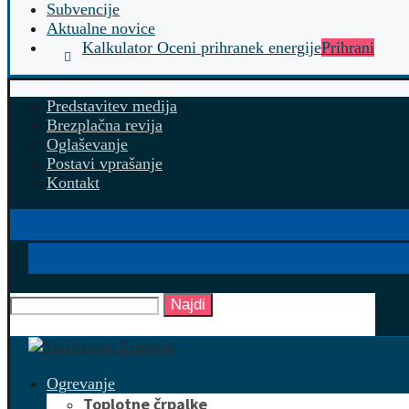
Subvencije
Aktualne novice
Kalkulator Oceni prihranek energije
Prihrani
Predstavitev medija
Brezplačna revija
Oglaševanje
Postavi vprašanje
Kontakt
Najdi
Ogrevanje
Toplotne črpalke