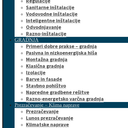
Regulacije
Sanitarne inštalacije
Vodovodne inštalacije
Inteligentne inštalacije
Odvodnjavanje
Razno-inštalacije
GRADNJA
Primeri dobre prakse – gradnja
Pasivna in nizkoenergijska hiša
Montažna gradnja
Klasična gradnja
Izolacije
Barve in fasade
Stavbno pohištvo
Napredne gradbene rešitve
Razno-energetsko varčna gradnja
Prezračevanje – Klima naprave
Prezračevanje
Lunos prezračevanje
Klimatske naprave