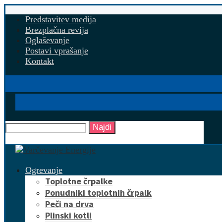
Predstavitev medija
Brezplačna revija
Oglaševanje
Postavi vprašanje
Kontakt
Najdi
Ogrevanje
Toplotne črpalke
Ponudniki toplotnih črpalk
Peči na drva
Plinski kotli