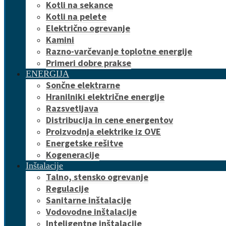
Kotli na sekance
Kotli na pelete
Električno ogrevanje
Kamini
Razno-varčevanje toplotne energije
Primeri dobre prakse
ENERGIJA
Sončne elektrarne
Hranilniki električne energije
Razsvetljava
Distribucija in cene energentov
Proizvodnja elektrike iz OVE
Energetske rešitve
Kogeneracije
Inštalacije
Talno, stensko ogrevanje
Regulacije
Sanitarne inštalacije
Vodovodne inštalacije
Inteligentne inštalacije