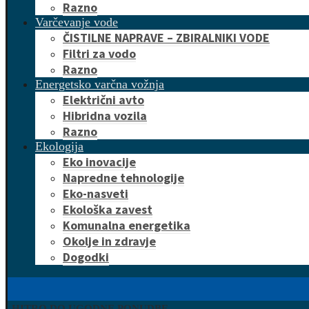
Razno
Varčevanje vode
ČISTILNE NAPRAVE – ZBIRALNIKI VODE
Filtri za vodo
Razno
Energetsko varčna vožnja
Električni avto
Hibridna vozila
Razno
Ekologija
Eko inovacije
Napredne tehnologije
Eko-nasveti
Ekološka zavest
Komunalna energetika
Okolje in zdravje
Dogodki
HITRO DO UGODNE PONUDBE