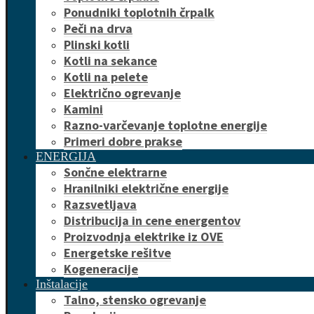
Ponudniki toplotnih črpalk
Peči na drva
Plinski kotli
Kotli na sekance
Kotli na pelete
Električno ogrevanje
Kamini
Razno-varčevanje toplotne energije
Primeri dobre prakse
ENERGIJA
Sončne elektrarne
Hranilniki električne energije
Razsvetljava
Distribucija in cene energentov
Proizvodnja elektrike iz OVE
Energetske rešitve
Kogeneracije
Inštalacije
Talno, stensko ogrevanje