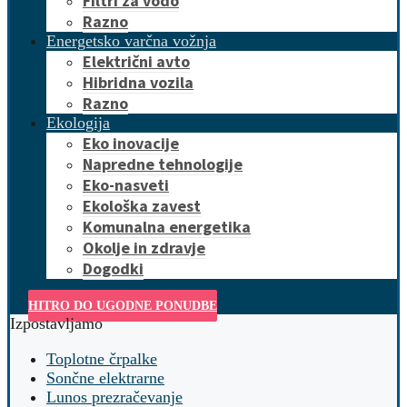
Filtri za vodo
Razno
Energetsko varčna vožnja
Električni avto
Hibridna vozila
Razno
Ekologija
Eko inovacije
Napredne tehnologije
Eko-nasveti
Ekološka zavest
Komunalna energetika
Okolje in zdravje
Dogodki
HITRO DO UGODNE PONUDBE
Izpostavljamo
Toplotne črpalke
Sončne elektrarne
Lunos prezračevanje