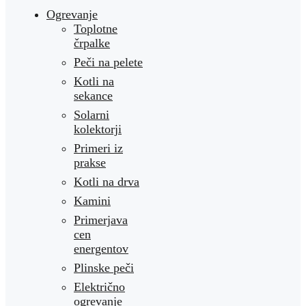
Ogrevanje
Toplotne
črpalke
Peči na pelete
Kotli na
sekance
Solarni
kolektorji
Primeri iz
prakse
Kotli na drva
Kamini
Primerjava
cen
energentov
Plinske peči
Električno
ogrevanje