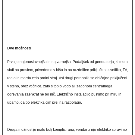
Dve možnosti
Prva je najenostavnejša in najvarnejša. Podaljšek od generatorja, ki mora
stati na prostem, privedemo v hišo in na razdelilec priključimo svetilko, TV,
radio in morda celo pralni stroj. Vsi drugi porabniki so običajno priključeni
v steno, brez vtičnice, zato s toplo vodo ali zagonom centralnega
ogrevanja zaenkrat ne bo nič. Električno instalacijo pustimo pri miru in
upamo, da bo elektrika čim prej na razpolago.
Druga možnost je malo bolj komplicirana, vendar z njo elektriko spravimo