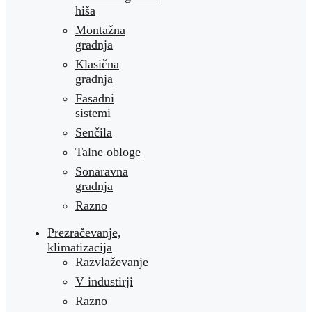
hiša
Montažna
gradnja
Klasična
gradnja
Fasadni
sistemi
Senčila
Talne obloge
Sonaravna
gradnja
Razno
Prezračevanje,
klimatizacija
Razvlaževanje
V industirji
Razno