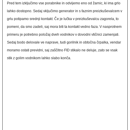
Pred tem izključimo vse porabnike in odvijemo eno od žarnic, ki ima grlo
lahko dostopno. Sedaj vključimo generator in s faznim preizkuševalcem v
grlu potipamo srednji kontakt. Če je lučka v preizkuševalcu zagorela, to
pomeni, da smo zadeli, saj mora biti ta kontakt vedno faza. V nasprotnem
primeru je potrebno položaj dveh vodnikov v dovodni vtičnici zamenjati.
Sedaj bodo delovale ve naprave, tudi gorilnik in obtočna črpalka, vendar
moramo ostati previdni, saj zaščitno FID stikalo ne deluje, zato se vsak
stik z golim vodnikom lahko slabo konča.