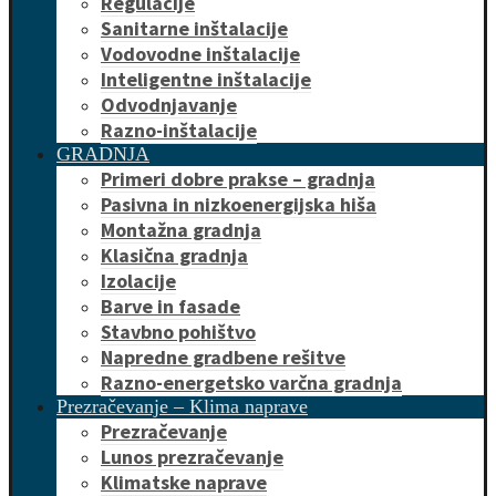
Regulacije
Sanitarne inštalacije
Vodovodne inštalacije
Inteligentne inštalacije
Odvodnjavanje
Razno-inštalacije
GRADNJA
Primeri dobre prakse – gradnja
Pasivna in nizkoenergijska hiša
Montažna gradnja
Klasična gradnja
Izolacije
Barve in fasade
Stavbno pohištvo
Napredne gradbene rešitve
Razno-energetsko varčna gradnja
Prezračevanje – Klima naprave
Prezračevanje
Lunos prezračevanje
Klimatske naprave