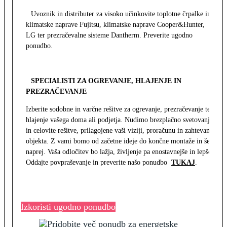
Uvoznik in distributer za visoko učinkovite toplotne črpalke in
klimatske naprave Fujitsu, klimatske naprave Cooper&Hunter,
LG ter prezračevalne sisteme Dantherm. Preverite ugodno
ponudbo.
SPECIALISTI ZA OGREVANJE, HLAJENJE IN
PREZRAČEVANJE
Izberite sodobne in varčne rešitve za ogrevanje, prezračevanje ter
hlajenje vašega doma ali podjetja. Nudimo brezplačno svetovanje
in celovite rešitve, prilagojene vaši viziji, proračunu in zahtevam
objekta. Z vami bomo od začetne ideje do končne montaže in še
naprej. Vaša odločitev bo lažja, življenje pa enostavnejše in lepše.
Oddajte povpraševanje in preverite našo ponudbo
TUKAJ
.
Izkoristi ugodno ponudbo