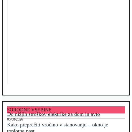
SORODNE VSEBINE
Do nižjih stroškov elektrike za dom in avto
05/08/2026
Kako preprečiti vročino v stanovanju – okno je
toplotna past