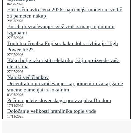
04/08/2026
Električni avto cena 2026: najcenejši modeli in vodič
za pameten nakup
29/07/2026
Bosch prezračevanje: svež zrak z manj toplotnimi
izgubami
27/07/2026
Toplotna črpalka Fujitsu: kako dobra izbira je High
Power R32?
27/07/2026
Kako bolje izkoristiti elektriko, ki jo proizvede vaša
elektrarna
27/07/2026
Naloži več člankov
Decentralno prezračevanje: kaj pomeni in zakaj ga ne
smemo zamenjati z lokalnim
03/05/2026
Peči na pelete slovenskega proizvajalca Biodom
17/11/2025
Določanje velikosti hranilnika tople vode
17/11/2025