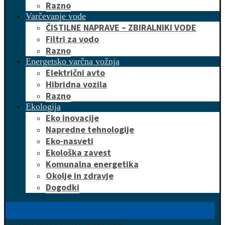
Razno
Varčevanje vode
ČISTILNE NAPRAVE – ZBIRALNIKI VODE
Filtri za vodo
Razno
Energetsko varčna vožnja
Električni avto
Hibridna vozila
Razno
Ekologija
Eko inovacije
Napredne tehnologije
Eko-nasveti
Ekološka zavest
Komunalna energetika
Okolje in zdravje
Dogodki
HITRO DO UGODNE PONUDBE