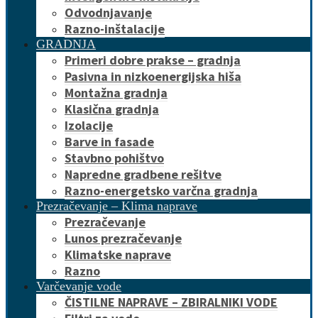
Odvodnjavanje
Razno-inštalacije
GRADNJA
Primeri dobre prakse – gradnja
Pasivna in nizkoenergijska hiša
Montažna gradnja
Klasična gradnja
Izolacije
Barve in fasade
Stavbno pohištvo
Napredne gradbene rešitve
Razno-energetsko varčna gradnja
Prezračevanje – Klima naprave
Prezračevanje
Lunos prezračevanje
Klimatske naprave
Razno
Varčevanje vode
ČISTILNE NAPRAVE – ZBIRALNIKI VODE