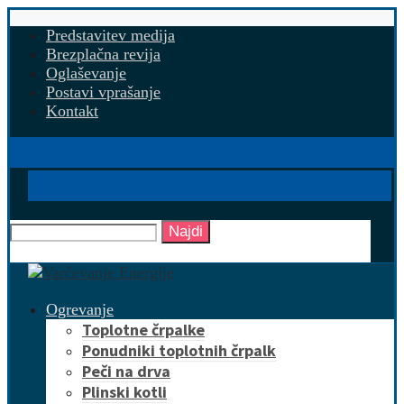
Predstavitev medija
Brezplačna revija
Oglaševanje
Postavi vprašanje
Kontakt
Najdi
Ogrevanje
Toplotne črpalke
Ponudniki toplotnih črpalk
Peči na drva
Plinski kotli