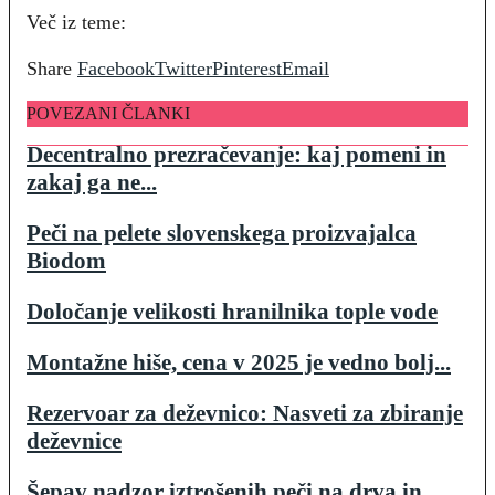
Več iz teme:
Share
Facebook
Twitter
Pinterest
Email
POVEZANI ČLANKI
Decentralno prezračevanje: kaj pomeni in
zakaj ga ne...
Peči na pelete slovenskega proizvajalca
Biodom
Določanje velikosti hranilnika tople vode
Montažne hiše, cena v 2025 je vedno bolj...
Rezervoar za deževnico: Nasveti za zbiranje
deževnice
Šepav nadzor iztrošenih peči na drva in