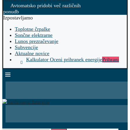
Avtomatsko pridobi več različnih
ponudb
Izpostavljamo
Toplotne črpalke
Sončne elektrarne
Lunos prezračevanje
Subvencije
Aktualne novice
Kalkulator Oceni prihranek energije
Prihrani