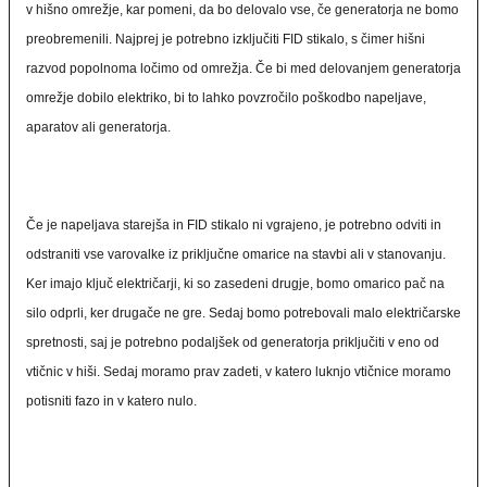
v hišno omrežje, kar pomeni, da bo delovalo vse, če generatorja ne bomo
preobremenili. Najprej je potrebno izključiti FID stikalo, s čimer hišni
razvod popolnoma ločimo od omrežja. Če bi med delovanjem generatorja
omrežje dobilo elektriko, bi to lahko povzročilo poškodbo napeljave,
aparatov ali generatorja.
Če je napeljava starejša in FID stikalo ni vgrajeno, je potrebno odviti in
odstraniti vse varovalke iz priključne omarice na stavbi ali v stanovanju.
Ker imajo ključ električarji, ki so zasedeni drugje, bomo omarico pač na
silo odprli, ker drugače ne gre. Sedaj bomo potrebovali malo električarske
spretnosti, saj je potrebno podaljšek od generatorja priključiti v eno od
vtičnic v hiši. Sedaj moramo prav zadeti, v katero luknjo vtičnice moramo
potisniti fazo in v katero nulo.