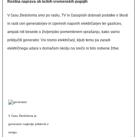
Rešilna naprava ob težkih vremenskih pogojih
V času žledoloma smo po radiu, TV in časopisih dobivali podatke o škodi
in rasti cen generatorjev in izjemnih naporih električarjev ter gasilcev,
ampak niti besede o življenjsko pomembnem vprašanju, kako varno
priključiti generator. Vsi nismo električarji, kljub temu pa zaradi
električnega udara v domačem okolju na srečo ni bilo nobene žrtve.
V času žledoloma je
generator najbolje prikleniti z
verigo.