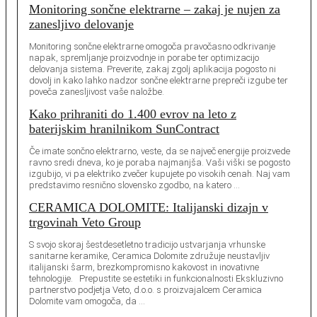
Monitoring sončne elektrarne – zakaj je nujen za
zanesljivo delovanje
Monitoring sončne elektrarne omogoča pravočasno odkrivanje
napak, spremljanje proizvodnje in porabe ter optimizacijo
delovanja sistema. Preverite, zakaj zgolj aplikacija pogosto ni
dovolj in kako lahko nadzor sončne elektrarne prepreči izgube ter
poveča zanesljivost vaše naložbe.
Kako prihraniti do 1.400 evrov na leto z
baterijskim hranilnikom SunContract
Če imate sončno elektrarno, veste, da se največ energije proizvede
ravno sredi dneva, ko je poraba najmanjša. Vaši viški se pogosto
izgubijo, vi pa elektriko zvečer kupujete po visokih cenah. Naj vam
predstavimo resnično slovensko zgodbo, na katero …
CERAMICA DOLOMITE: Italijanski dizajn v
trgovinah Veto Group
S svojo skoraj šestdesetletno tradicijo ustvarjanja vrhunske
sanitarne keramike, Ceramica Dolomite združuje neustavljiv
italijanski šarm, brezkompromisno kakovost in inovativne
tehnologije. Prepustite se estetiki in funkcionalnosti Ekskluzivno
partnerstvo podjetja Veto, d.o.o. s proizvajalcem Ceramica
Dolomite vam omogoča, da …