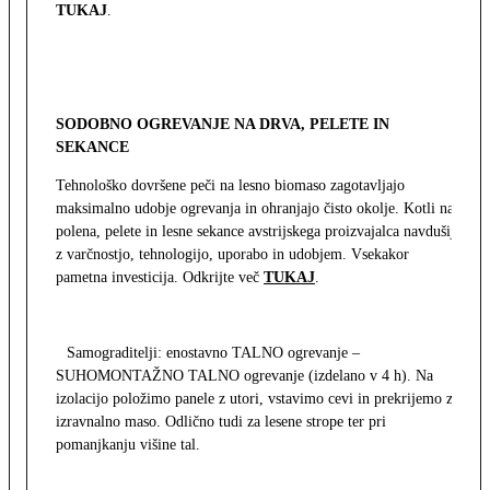
TUKAJ
.
SODOBNO OGREVANJE NA DRVA, PELETE IN
SEKANCE
Tehnološko dovršene peči na lesno biomaso zagotavljajo
maksimalno udobje ogrevanja in ohranjajo čisto okolje. Kotli na
polena, pelete in lesne sekance avstrijskega proizvajalca navdušijo
z varčnostjo, tehnologijo, uporabo in udobjem. Vsekakor
pametna investicija. Odkrijte več
TUKAJ
.
Samograditelji: enostavno TALNO ogrevanje –
SUHOMONTAŽNO TALNO ogrevanje (izdelano v 4 h). Na
izolacijo položimo panele z utori, vstavimo cevi in prekrijemo z
izravnalno maso. Odlično tudi za lesene strope ter pri
pomanjkanju višine tal.