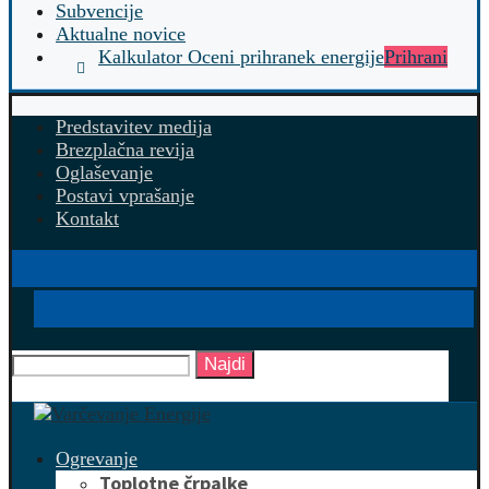
Subvencije
Aktualne novice
Kalkulator Oceni prihranek energije
Prihrani
Predstavitev medija
Brezplačna revija
Oglaševanje
Postavi vprašanje
Kontakt
Najdi
Ogrevanje
Toplotne črpalke