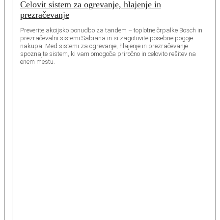
Celovit sistem za ogrevanje, hlajenje in
prezračevanje
Preverite akcijsko ponudbo za tandem – toplotne črpalke Bosch in
prezračevalni sistemi Sabiana in si zagotovite posebne pogoje
nakupa. Med sistemi za ogrevanje, hlajenje in prezračevanje
spoznajte sistem, ki vam omogoča priročno in celovito rešitev na
enem mestu.