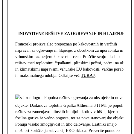
INOVATIVNE REŠITVE ZA OGREVANJE IN HLAJENJE
Francoski proizvajalec prepoznan po kakovostnih in varčnih
napravah za ogrevanje in hlajenje, z občutkom za uporabnika in z
vrhunskim razmerjem kakovost – cena. Poiščite svojo idealno
rešitev med toplotnimi črpalkami, plinskimi pečmi, pečmi na olje
in klimatskimi napravami vrhunske EU kakovosti, varčne porabe
in maksimalnega udobja. Odkrijte več
TUKAJ
.
Popolna rešitev ogrevanja za obstoječe in nove
objekte. Daikinova toplotna črpalka Altherma 3 H MT je popolna
rešitev za zamenjavo plinskih in oljnih kotlov v hišah, kjer so
fosilna goriva še vedno pogosta, ter za nove stanovanjske objekte.
Ponuja visoko zmogljivost in tiho delovanje. Lastniki imajo
možnost koriščenja subvencij EKO sklada. Preverite ponudbo