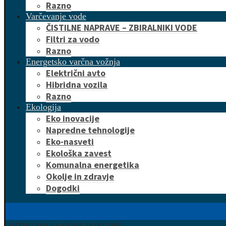
Razno
Varčevanje vode
ČISTILNE NAPRAVE – ZBIRALNIKI VODE
Filtri za vodo
Razno
Energetsko varčna vožnja
Električni avto
Hibridna vozila
Razno
Ekologija
Eko inovacije
Napredne tehnologije
Eko-nasveti
Ekološka zavest
Komunalna energetika
Okolje in zdravje
Dogodki
HITRO DO UGODNE PONUDBE