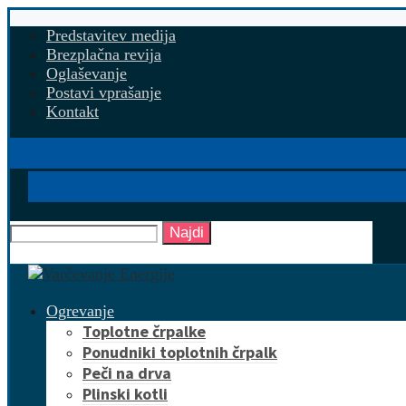
Predstavitev medija
Brezplačna revija
Oglaševanje
Postavi vprašanje
Kontakt
Najdi
Ogrevanje
Toplotne črpalke
Ponudniki toplotnih črpalk
Peči na drva
Plinski kotli