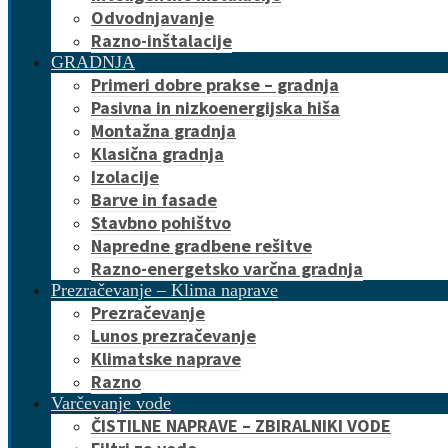
Odvodnjavanje
Razno-inštalacije
GRADNJA
Primeri dobre prakse – gradnja
Pasivna in nizkoenergijska hiša
Montažna gradnja
Klasična gradnja
Izolacije
Barve in fasade
Stavbno pohištvo
Napredne gradbene rešitve
Razno-energetsko varčna gradnja
Prezračevanje – Klima naprave
Prezračevanje
Lunos prezračevanje
Klimatske naprave
Razno
Varčevanje vode
ČISTILNE NAPRAVE – ZBIRALNIKI VODE