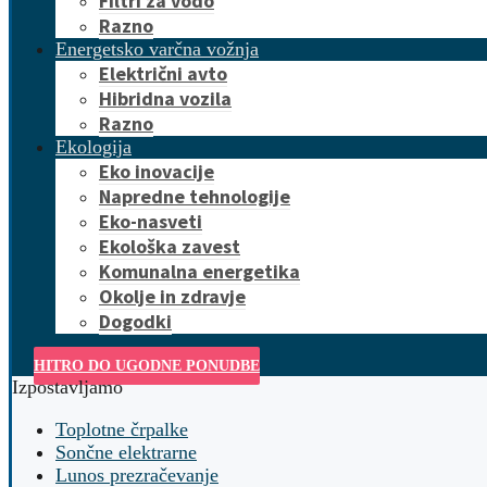
Filtri za vodo
Razno
Energetsko varčna vožnja
Električni avto
Hibridna vozila
Razno
Ekologija
Eko inovacije
Napredne tehnologije
Eko-nasveti
Ekološka zavest
Komunalna energetika
Okolje in zdravje
Dogodki
HITRO DO UGODNE PONUDBE
Izpostavljamo
Toplotne črpalke
Sončne elektrarne
Lunos prezračevanje