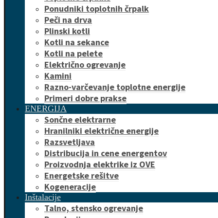
Ponudniki toplotnih črpalk
Peči na drva
Plinski kotli
Kotli na sekance
Kotli na pelete
Električno ogrevanje
Kamini
Razno-varčevanje toplotne energije
Primeri dobre prakse
ENERGIJA
Sončne elektrarne
Hranilniki električne energije
Razsvetljava
Distribucija in cene energentov
Proizvodnja elektrike iz OVE
Energetske rešitve
Kogeneracije
Inštalacije
Talno, stensko ogrevanje