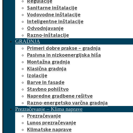
Regulacije
Sanitarne inštalacije
Vodovodne inštalacije
Inteligentne inštalacije
Odvodnjavanje
Razno-inštalacije
GRADNJA
Primeri dobre prakse – gradnja
Pasivna in nizkoenergijska hiša
Montažna gradnja
Klasična gradnja
Izolacije
Barve in fasade
Stavbno pohištvo
Napredne gradbene rešitve
Razno-energetsko varčna gradnja
Prezračevanje – Klima naprave
Prezračevanje
Lunos prezračevanje
Klimatske naprave