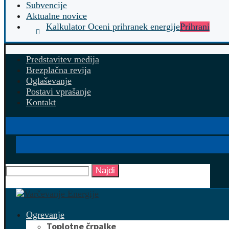
Subvencije
Aktualne novice
Kalkulator Oceni prihranek energije
Prihrani
Predstavitev medija
Brezplačna revija
Oglaševanje
Postavi vprašanje
Kontakt
Najdi
Ogrevanje
Toplotne črpalke