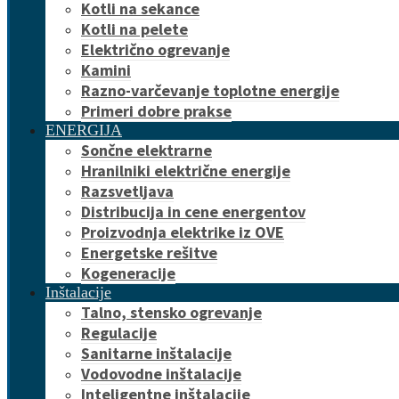
Kotli na sekance
Kotli na pelete
Električno ogrevanje
Kamini
Razno-varčevanje toplotne energije
Primeri dobre prakse
ENERGIJA
Sončne elektrarne
Hranilniki električne energije
Razsvetljava
Distribucija in cene energentov
Proizvodnja elektrike iz OVE
Energetske rešitve
Kogeneracije
Inštalacije
Talno, stensko ogrevanje
Regulacije
Sanitarne inštalacije
Vodovodne inštalacije
Inteligentne inštalacije