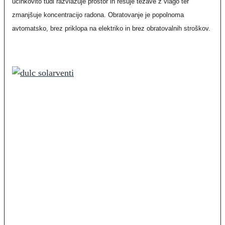
učinkovito tudi razvlažuje prostor in rešuje težave z vlago ter
zmanjšuje koncentracijo radona. Obratovanje je popolnoma
avtomatsko, brez priklopa na elektriko in brez obratovalnih stroškov.