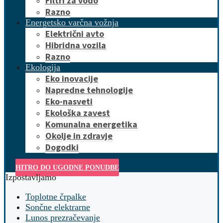
Filtri za vodo
Razno
Energetsko varčna vožnja
Električni avto
Hibridna vozila
Razno
Ekologija
Eko inovacije
Napredne tehnologije
Eko-nasveti
Ekološka zavest
Komunalna energetika
Okolje in zdravje
Dogodki
HITRO DO UGODNE PONUDBE
Izpostavljamo
Toplotne črpalke
Sončne elektrarne
Lunos prezračevanje