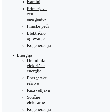
Kamini
Primerjava
cen
energentov
Plinske peči
Električno
ogrevanje
Kogeneracija
Energija
Hranilniki
električne
energije
Energetske
rešitve
Razsvetljava
Sončne
elektrarne
Kogeneracija