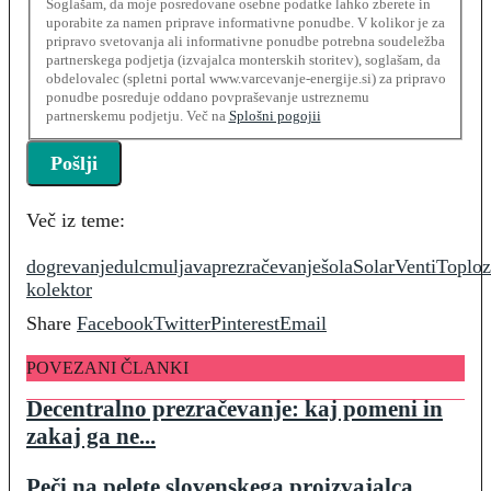
Soglašam, da moje posredovane osebne podatke lahko zberete in
uporabite za namen priprave informativne ponudbe. V kolikor je za
pripravo svetovanja ali informativne ponudbe potrebna soudeležba
partnerskega podjetja (izvajalca monterskih storitev), soglašam, da
obdelovalec (spletni portal www.varcevanje-energije.si) za pripravo
ponudbe posreduje oddano povpraševanje ustreznemu
partnerskemu podjetju. Več na
Splošni pogojii
Več iz teme:
dogrevanje
dulc
muljava
prezračevanje
šola
SolarVenti
Toploz
kolektor
Share
Facebook
Twitter
Pinterest
Email
POVEZANI ČLANKI
Decentralno prezračevanje: kaj pomeni in
zakaj ga ne...
Peči na pelete slovenskega proizvajalca