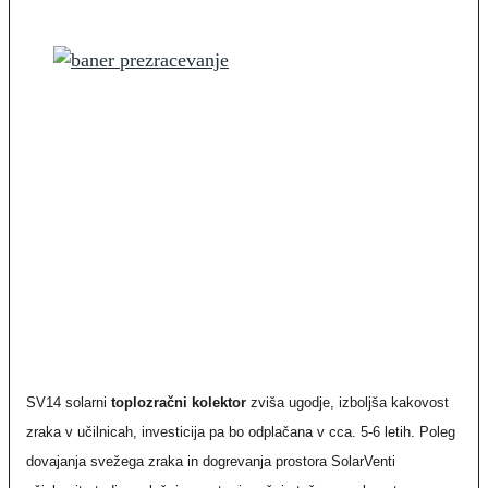
SV14 solarni
toplozračni kolektor
zviša ugodje, izboljša kakovost
zraka v učilnicah, investicija pa bo odplačana v cca. 5-6 letih. Poleg
dovajanja svežega zraka in dogrevanja prostora SolarVenti