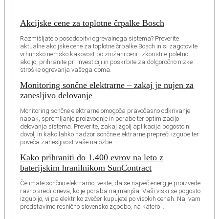
Akcijske cene za toplotne črpalke Bosch
Razmišljate o posodobitvi ogrevalnega sistema? Preverite
aktualne akcijske cene za toplotne črpalke Bosch in si zagotovite
vrhunsko nemško kakovost po znižani ceni. Izkoristite poletno
akcijo, prihranite pri investiciji in poskrbite za dolgoročno nizke
stroške ogrevanja vašega doma.
Monitoring sončne elektrarne – zakaj je nujen za
zanesljivo delovanje
Monitoring sončne elektrarne omogoča pravočasno odkrivanje
napak, spremljanje proizvodnje in porabe ter optimizacijo
delovanja sistema. Preverite, zakaj zgolj aplikacija pogosto ni
dovolj in kako lahko nadzor sončne elektrarne prepreči izgube ter
poveča zanesljivost vaše naložbe.
Kako prihraniti do 1.400 evrov na leto z
baterijskim hranilnikom SunContract
Če imate sončno elektrarno, veste, da se največ energije proizvede
ravno sredi dneva, ko je poraba najmanjša. Vaši viški se pogosto
izgubijo, vi pa elektriko zvečer kupujete po visokih cenah. Naj vam
predstavimo resnično slovensko zgodbo, na katero …