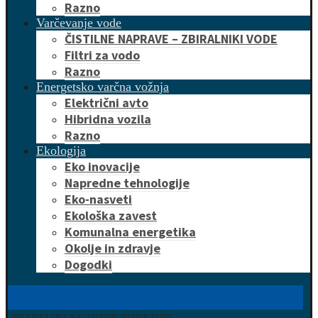
Razno
Varčevanje vode
ČISTILNE NAPRAVE – ZBIRALNIKI VODE
Filtri za vodo
Razno
Energetsko varčna vožnja
Električni avto
Hibridna vozila
Razno
Ekologija
Eko inovacije
Napredne tehnologije
Eko-nasveti
Ekološka zavest
Komunalna energetika
Okolje in zdravje
Dogodki
HITRO DO UGODNE PONUDBE