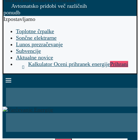
Avtomatsko pridobi več različnih
ponudb
Izpostavljamo
Toplotne črpalke
Sončne elektrarne
Lunos prezračevanje
Subvencije
Aktualne novice
Kalkulator Oceni prihranek energije
Prihrani