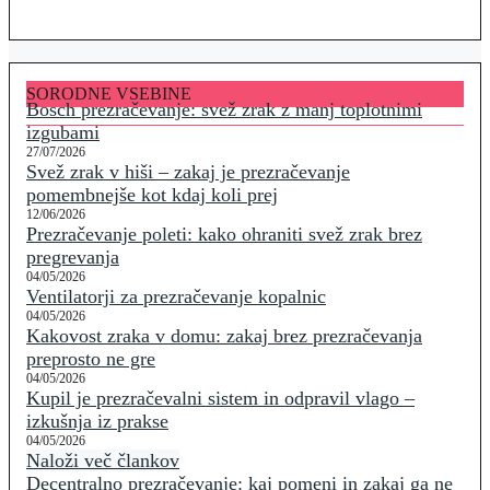
SORODNE VSEBINE
Bosch prezračevanje: svež zrak z manj toplotnimi
izgubami
27/07/2026
Svež zrak v hiši – zakaj je prezračevanje
pomembnejše kot kdaj koli prej
12/06/2026
Prezračevanje poleti: kako ohraniti svež zrak brez
pregrevanja
04/05/2026
Ventilatorji za prezračevanje kopalnic
04/05/2026
Kakovost zraka v domu: zakaj brez prezračevanja
preprosto ne gre
04/05/2026
Kupil je prezračevalni sistem in odpravil vlago –
izkušnja iz prakse
04/05/2026
Naloži več člankov
Decentralno prezračevanje: kaj pomeni in zakaj ga ne