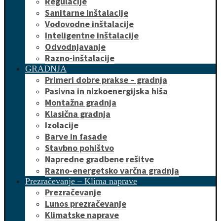
Regulacije
Sanitarne inštalacije
Vodovodne inštalacije
Inteligentne inštalacije
Odvodnjavanje
Razno-inštalacije
GRADNJA
Primeri dobre prakse – gradnja
Pasivna in nizkoenergijska hiša
Montažna gradnja
Klasična gradnja
Izolacije
Barve in fasade
Stavbno pohištvo
Napredne gradbene rešitve
Razno-energetsko varčna gradnja
Prezračevanje – Klima naprave
Prezračevanje
Lunos prezračevanje
Klimatske naprave