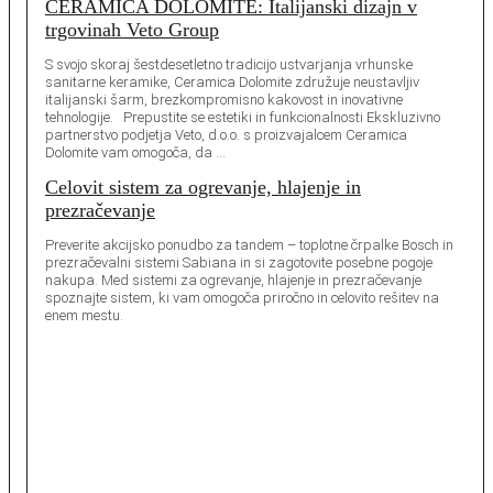
CERAMICA DOLOMITE: Italijanski dizajn v
trgovinah Veto Group
S svojo skoraj šestdesetletno tradicijo ustvarjanja vrhunske
sanitarne keramike, Ceramica Dolomite združuje neustavljiv
italijanski šarm, brezkompromisno kakovost in inovativne
tehnologije. Prepustite se estetiki in funkcionalnosti Ekskluzivno
partnerstvo podjetja Veto, d.o.o. s proizvajalcem Ceramica
Dolomite vam omogoča, da …
Celovit sistem za ogrevanje, hlajenje in
prezračevanje
Preverite akcijsko ponudbo za tandem – toplotne črpalke Bosch in
prezračevalni sistemi Sabiana in si zagotovite posebne pogoje
nakupa. Med sistemi za ogrevanje, hlajenje in prezračevanje
spoznajte sistem, ki vam omogoča priročno in celovito rešitev na
enem mestu.