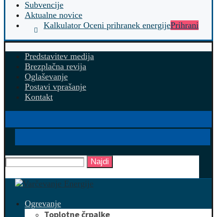
Subvencije
Aktualne novice
Kalkulator Oceni prihranek energije
Prihrani
Predstavitev medija
Brezplačna revija
Oglaševanje
Postavi vprašanje
Kontakt
Najdi
Ogrevanje
Toplotne črpalke