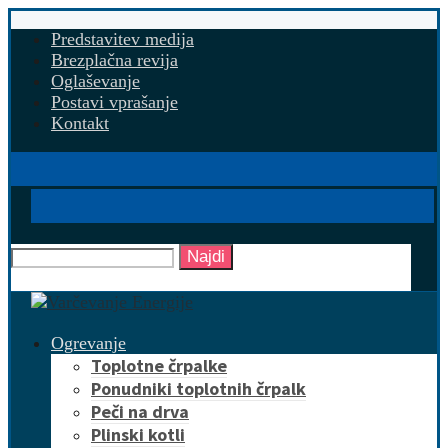
Predstavitev medija
Brezplačna revija
Oglaševanje
Postavi vprašanje
Kontakt
Najdi
Ogrevanje
Toplotne črpalke
Ponudniki toplotnih črpalk
Peči na drva
Plinski kotli