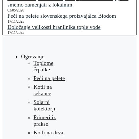
smemo zamenjati z lokalnim
03/05/2026
Peči na pelete slovenskega proizvajalca Biodom
17/11/2025
Določanje velikosti hranilnika tople vode
17/11/2025
Ogrevanje
Toplotne
črpalke
Peči na pelete
Kotli na
sekance
Solarni
kolektorji
Primeri iz
prakse
Kotli na drva