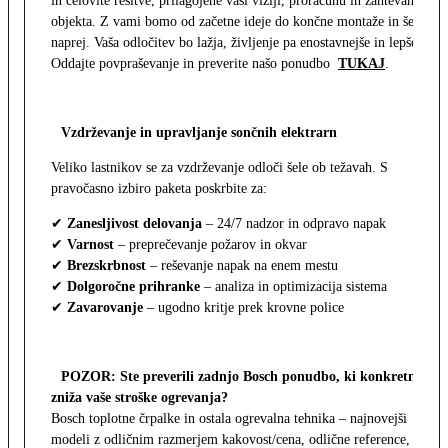
in celovite rešitve, prilagojene vaši viziji, proračunu in zahtevam
objekta. Z vami bomo od začetne ideje do končne montaže in še
naprej. Vaša odločitev bo lažja, življenje pa enostavnejše in lepše.
Oddajte povpraševanje in preverite našo ponudbo
TUKAJ
.
Vzdrževanje in upravljanje sončnih elektrarn
Veliko lastnikov se za vzdrževanje odloči šele ob težavah. S
pravočasno izbiro paketa poskrbite za:
✔
Zanesljivost delovanja
– 24/7 nadzor in odpravo napak
✔
Varnost
– preprečevanje požarov in okvar
✔
Brezskrbnost
– reševanje napak na enem mestu
✔
Dolgoročne prihranke
– analiza in optimizacija sistema
✔
Zavarovanje
– ugodno kritje prek krovne police
POZOR: Ste preverili zadnjo Bosch ponudbo, ki konkretno
zniža vaše stroške ogrevanja?
Bosch toplotne črpalke in ostala ogrevalna tehnika – najnovejši
modeli z odličnim razmerjem kakovost/cena, odlične reference,