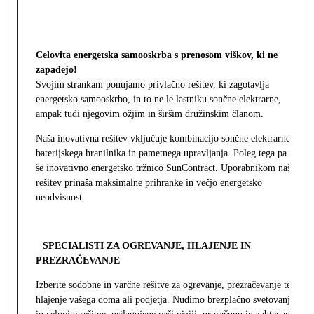
Celovita energetska samooskrba s prenosom viškov, ki ne
zapadejo!
Svojim strankam ponujamo privlačno rešitev, ki zagotavlja
energetsko samooskrbo, in to ne le lastniku sončne elektrarne,
ampak tudi njegovim ožjim in širšim družinskim članom.
Naša inovativna rešitev vključuje kombinacijo sončne elektrarne,
baterijskega hranilnika in pametnega upravljanja. Poleg tega pa
še inovativno energetsko tržnico SunContract. Uporabnikom naša
rešitev prinaša maksimalne prihranke in večjo energetsko
neodvisnost.
SPECIALISTI ZA OGREVANJE, HLAJENJE IN
PREZRAČEVANJE
Izberite sodobne in varčne rešitve za ogrevanje, prezračevanje ter
hlajenje vašega doma ali podjetja. Nudimo brezplačno svetovanje