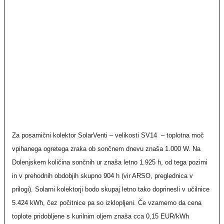
Za posamični kolektor
SolarVenti –
velikosti SV14 – toplotna moč
vpihanega ogretega zraka ob sončnem dnevu znaša 1.000 W. Na
Dolenjskem količina sončnih ur znaša letno 1.925 h, od tega pozimi
in v prehodnih obdobjih skupno 904 h (vir ARSO, preglednica v
prilogi). Solarni kolektorji bodo skupaj letno
tako
doprinesli v učilnice
5.424 kWh, čez počitnice pa so izklopljeni. Če vzamemo da cena
toplote pridobljene s kurilnim oljem znaša cca 0,15 EUR/kWh