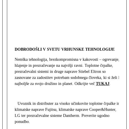
DOBRODOŠLI V SVETU VRHUNSKE TEHNOLOGIJE
Nemška tehnologija, brezkompromisna v kakovosti – ogrevanje,
hlajenje in prezračevanje na najvišji ravni. Toplotne črpalke,
prezračevalni sistemi in druge naprave Stiebel Eltron so
zasnovane za zadostitev potrebam sodobnega človeka, ki si želi le
najboljše za svojo družino in planet. Odkrijte več
TUKAJ
.
Uvoznik in distributer za visoko učinkovite toplotne črpalke in
klimatske naprave Fujitsu, klimatske naprave Cooper&Hunter,
LG ter prezračevalne sisteme Dantherm. Preverite ugodno
ponudbo.