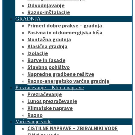
Odvodnjavanje
Razno-inštalacije
GRADNJA
Primeri dobre prakse – gradnja
Pasivna in nizkoenergijska hiša
Montažna gradnja
Klasična gradnja
Izolacije
Barve in fasade
Stavbno pohištvo
Napredne gradbene rešitve
Razno-energetsko varčna gradnja
Prezračevanje – Klima naprave
Prezračevanje
Lunos prezračevanje
Klimatske naprave
Razno
Varčevanje vode
ČISTILNE NAPRAVE – ZBIRALNIKI VODE