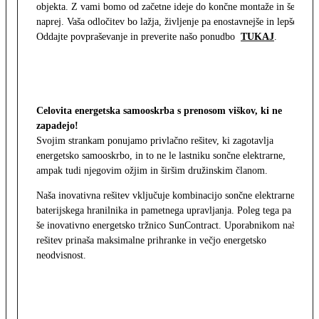
objekta. Z vami bomo od začetne ideje do končne montaže in še
naprej. Vaša odločitev bo lažja, življenje pa enostavnejše in lepše.
Oddajte povpraševanje in preverite našo ponudbo
TUKAJ
.
Celovita energetska samooskrba s prenosom viškov, ki ne
zapadejo!
Svojim strankam ponujamo privlačno rešitev, ki zagotavlja
energetsko samooskrbo, in to ne le lastniku sončne elektrarne,
ampak tudi njegovim ožjim in širšim družinskim članom.
Naša inovativna rešitev vključuje kombinacijo sončne elektrarne,
baterijskega hranilnika in pametnega upravljanja. Poleg tega pa
še inovativno energetsko tržnico SunContract. Uporabnikom naša
rešitev prinaša maksimalne prihranke in večjo energetsko
neodvisnost.