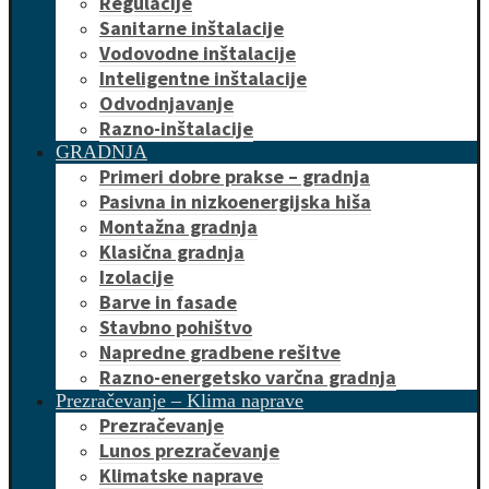
Regulacije
Sanitarne inštalacije
Vodovodne inštalacije
Inteligentne inštalacije
Odvodnjavanje
Razno-inštalacije
GRADNJA
Primeri dobre prakse – gradnja
Pasivna in nizkoenergijska hiša
Montažna gradnja
Klasična gradnja
Izolacije
Barve in fasade
Stavbno pohištvo
Napredne gradbene rešitve
Razno-energetsko varčna gradnja
Prezračevanje – Klima naprave
Prezračevanje
Lunos prezračevanje
Klimatske naprave