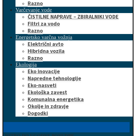
Razno
Varčevanje vode
ČISTILNE NAPRAVE – ZBIRALNIKI VODE
Filtri za vodo
Razno
Energetsko varčna vožnja
Električni avto
Hibridna vozila
Razno
Ekologija
Eko inovacije
Napredne tehnologije
Eko-nasveti
Ekološka zavest
Komunalna energetika
Okolje in zdravje
Dogodki
HITRO DO UGODNE PONUDBE