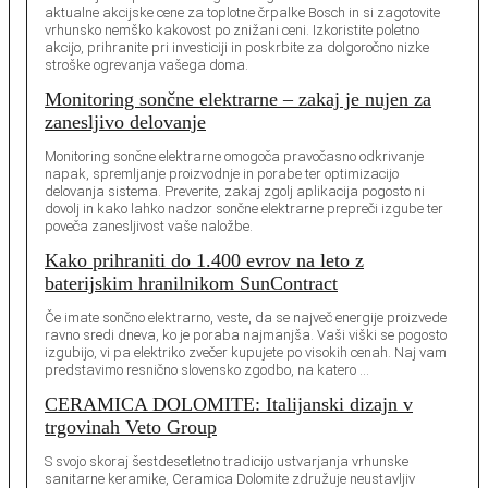
aktualne akcijske cene za toplotne črpalke Bosch in si zagotovite
vrhunsko nemško kakovost po znižani ceni. Izkoristite poletno
akcijo, prihranite pri investiciji in poskrbite za dolgoročno nizke
stroške ogrevanja vašega doma.
Monitoring sončne elektrarne – zakaj je nujen za
zanesljivo delovanje
Monitoring sončne elektrarne omogoča pravočasno odkrivanje
napak, spremljanje proizvodnje in porabe ter optimizacijo
delovanja sistema. Preverite, zakaj zgolj aplikacija pogosto ni
dovolj in kako lahko nadzor sončne elektrarne prepreči izgube ter
poveča zanesljivost vaše naložbe.
Kako prihraniti do 1.400 evrov na leto z
baterijskim hranilnikom SunContract
Če imate sončno elektrarno, veste, da se največ energije proizvede
ravno sredi dneva, ko je poraba najmanjša. Vaši viški se pogosto
izgubijo, vi pa elektriko zvečer kupujete po visokih cenah. Naj vam
predstavimo resnično slovensko zgodbo, na katero …
CERAMICA DOLOMITE: Italijanski dizajn v
trgovinah Veto Group
S svojo skoraj šestdesetletno tradicijo ustvarjanja vrhunske
sanitarne keramike, Ceramica Dolomite združuje neustavljiv