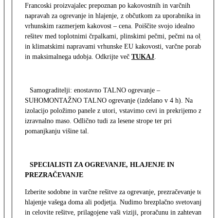
Francoski proizvajalec prepoznan po kakovostnih in varčnih
napravah za ogrevanje in hlajenje, z občutkom za uporabnika in z
vrhunskim razmerjem kakovost – cena. Poiščite svojo idealno
rešitev med toplotnimi črpalkami, plinskimi pečmi, pečmi na olje
in klimatskimi napravami vrhunske EU kakovosti, varčne porabe
in maksimalnega udobja. Odkrijte več
TUKAJ
.
Samograditelji: enostavno TALNO ogrevanje –
SUHOMONTAŽNO TALNO ogrevanje (izdelano v 4 h). Na
izolacijo položimo panele z utori, vstavimo cevi in prekrijemo z
izravnalno maso. Odlično tudi za lesene strope ter pri
pomanjkanju višine tal.
SPECIALISTI ZA OGREVANJE, HLAJENJE IN
PREZRAČEVANJE
Izberite sodobne in varčne rešitve za ogrevanje, prezračevanje ter
hlajenje vašega doma ali podjetja. Nudimo brezplačno svetovanje
in celovite rešitve, prilagojene vaši viziji, proračunu in zahtevam