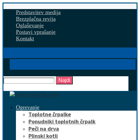
Predstavitev medija
Brezplačna revija
Oglaševanje
Postavi vprašanje
Kontakt
Najdi
Ogrevanje
Toplotne črpalke
Ponudniki toplotnih črpalk
Peči na drva
Plinski kotli