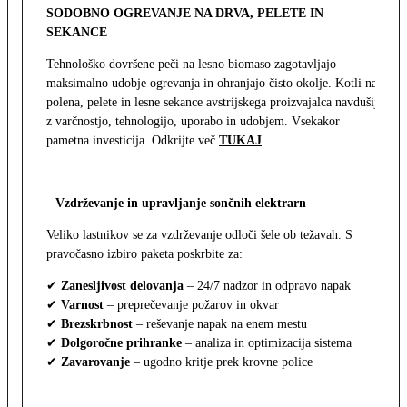
SODOBNO OGREVANJE NA DRVA, PELETE IN
SEKANCE
Tehnološko dovršene peči na lesno biomaso zagotavljajo
maksimalno udobje ogrevanja in ohranjajo čisto okolje. Kotli na
polena, pelete in lesne sekance avstrijskega proizvajalca navdušijo
z varčnostjo, tehnologijo, uporabo in udobjem. Vsekakor
pametna investicija. Odkrijte več
TUKAJ
.
Vzdrževanje in upravljanje sončnih elektrarn
Veliko lastnikov se za vzdrževanje odloči šele ob težavah. S
pravočasno izbiro paketa poskrbite za:
✔
Zanesljivost delovanja
– 24/7 nadzor in odpravo napak
✔
Varnost
– preprečevanje požarov in okvar
✔
Brezskrbnost
– reševanje napak na enem mestu
✔
Dolgoročne prihranke
– analiza in optimizacija sistema
✔
Zavarovanje
– ugodno kritje prek krovne police