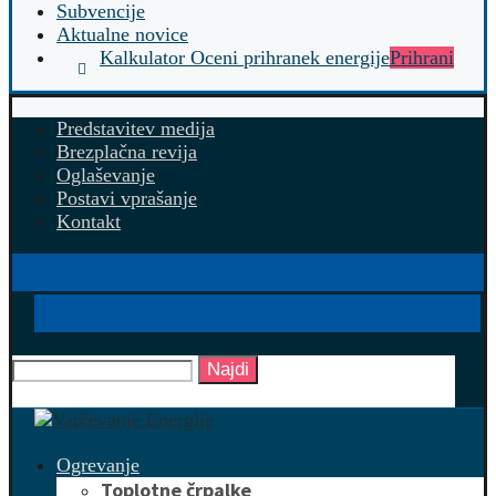
Subvencije
Aktualne novice
Kalkulator Oceni prihranek energije
Prihrani
Predstavitev medija
Brezplačna revija
Oglaševanje
Postavi vprašanje
Kontakt
Najdi
Ogrevanje
Toplotne črpalke