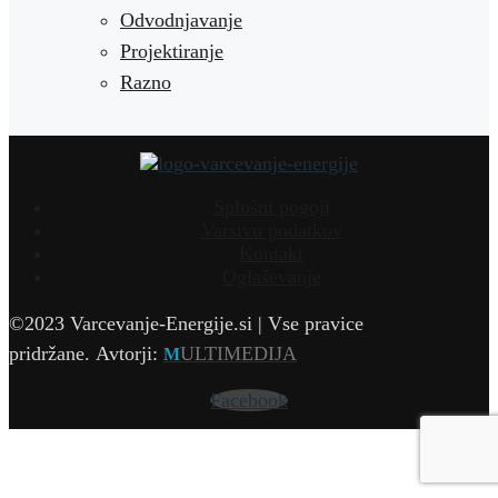
Odvodnjavanje
Projektiranje
Razno
Splošni pogoji
Varstvo podatkov
Kontakt
Oglaševanje
©2023 Varcevanje-Energije.si | Vse pravice
pridržane.
Avtorji:
ULTIMEDIJA
M
Facebook