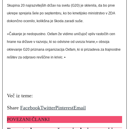
Skupina 20 najrazvitejših držav na svetu (G20) je sklenila, da bo prve
ukrepe sprejela šele po septembru, ko bo kmetijsko ministrstvo v ZDA
dokončno ocenilo, kolikšna je škoda zaradi suše.
»Čakanje je nedopustno. Oxfam že vidimo uničujoč vpliv rastočih cen
hrane na države v razvoju, ki so odvisne od uvoza hrane,« obsoja
oklevanje G20 priznana organizacija Oxfam, ki si prizadeva za trajnostne
rešitev za odpravo revščine in krivic. •
Več iz teme:
Share
Facebook
Twitter
Pinterest
Email
POVEZANI ČLANKI