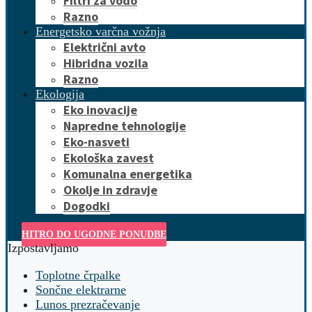
Filtri za vodo
Razno
Energetsko varčna vožnja
Električni avto
Hibridna vozila
Razno
Ekologija
Eko inovacije
Napredne tehnologije
Eko-nasveti
Ekološka zavest
Komunalna energetika
Okolje in zdravje
Dogodki
HITRO DO UGODNE PONUDBE
Izpostavljamo
Toplotne črpalke
Sončne elektrarne
Lunos prezračevanje