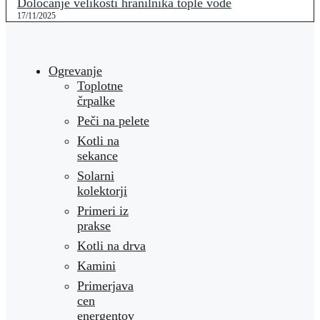
Določanje velikosti hranilnika tople vode
17/11/2025
Ogrevanje
Toplotne
črpalke
Peči na pelete
Kotli na
sekance
Solarni
kolektorji
Primeri iz
prakse
Kotli na drva
Kamini
Primerjava
cen
energentov