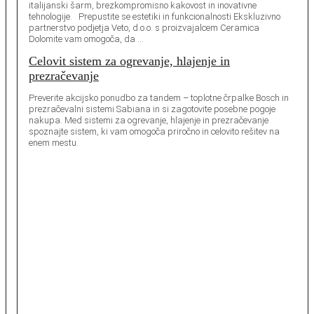
italijanski šarm, brezkompromisno kakovost in inovativne
tehnologije. Prepustite se estetiki in funkcionalnosti Ekskluzivno
partnerstvo podjetja Veto, d.o.o. s proizvajalcem Ceramica
Dolomite vam omogoča, da …
Celovit sistem za ogrevanje, hlajenje in
prezračevanje
Preverite akcijsko ponudbo za tandem – toplotne črpalke Bosch in
prezračevalni sistemi Sabiana in si zagotovite posebne pogoje
nakupa. Med sistemi za ogrevanje, hlajenje in prezračevanje
spoznajte sistem, ki vam omogoča priročno in celovito rešitev na
enem mestu.