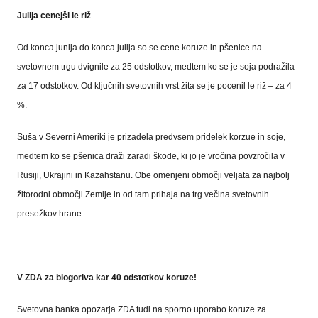
Julija cenejši le riž
Od konca junija do konca julija so se cene koruze in pšenice na
svetovnem trgu dvignile za 25 odstotkov, medtem ko se je soja podražila
za 17 odstotkov. Od ključnih svetovnih vrst žita se je pocenil le riž – za 4
%.
Suša v Severni Ameriki je prizadela predvsem pridelek korzue in soje,
medtem ko se pšenica draži zaradi škode, ki jo je vročina povzročila v
Rusiji, Ukrajini in Kazahstanu. Obe omenjeni območji veljata za najbolj
žitorodni območji Zemlje in od tam prihaja na trg večina svetovnih
presežkov hrane.
V ZDA za biogoriva kar 40 odstotkov koruze!
Svetovna banka opozarja ZDA tudi na sporno uporabo koruze za