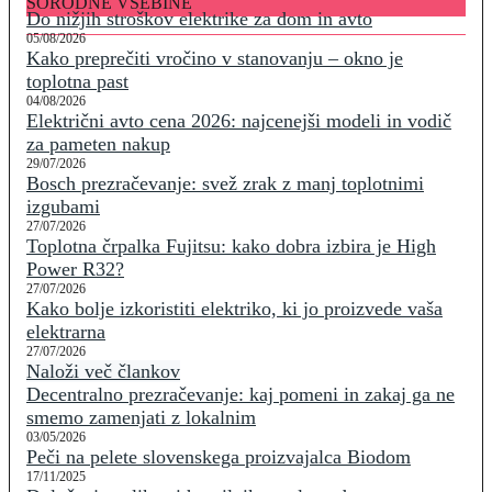
SORODNE VSEBINE
Do nižjih stroškov elektrike za dom in avto
05/08/2026
Kako preprečiti vročino v stanovanju – okno je
toplotna past
04/08/2026
Električni avto cena 2026: najcenejši modeli in vodič
za pameten nakup
29/07/2026
Bosch prezračevanje: svež zrak z manj toplotnimi
izgubami
27/07/2026
Toplotna črpalka Fujitsu: kako dobra izbira je High
Power R32?
27/07/2026
Kako bolje izkoristiti elektriko, ki jo proizvede vaša
elektrarna
27/07/2026
Naloži več člankov
Decentralno prezračevanje: kaj pomeni in zakaj ga ne
smemo zamenjati z lokalnim
03/05/2026
Peči na pelete slovenskega proizvajalca Biodom
17/11/2025