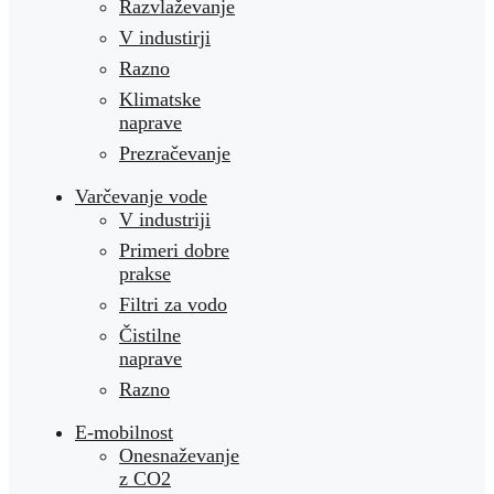
Razvlaževanje
V industirji
Razno
Klimatske
naprave
Prezračevanje
Varčevanje vode
V industriji
Primeri dobre
prakse
Filtri za vodo
Čistilne
naprave
Razno
E-mobilnost
Onesnaževanje
z CO2