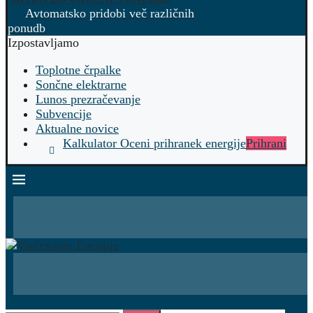
Avtomatsko pridobi več različnih
ponudb
Izpostavljamo
Toplotne črpalke
Sončne elektrarne
Lunos prezračevanje
Subvencije
Aktualne novice
Kalkulator Oceni prihranek energije
Prihrani