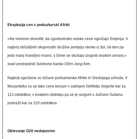
Eksplozija cen v podsaharski Afriki
»Ne moremo dovoiliti, da zgodovinsko visoke cene ogrožajo življenja. V
najbolj občutljivih skupnostih družine jemljejo otroke iz šol, ob tem pa
jedo manj hraniljivo hrano, s čimer se skušajo izogniti visokim cenam,«
svari predsednik Svetovne banke Džim Jong Kim.
Najbolj ogrožene so države podsaharske Afrike in Srednjega vzhoda. V
Mozambiku so se tako cene koruze v zadnjem četrtletju dvignile kar za
113 odstotkov, v enakem obdobju pa se je sorgum v Južnem Sudanu
podražil kar za 220 odstotkov.
Oklevanje G20 nedopustno