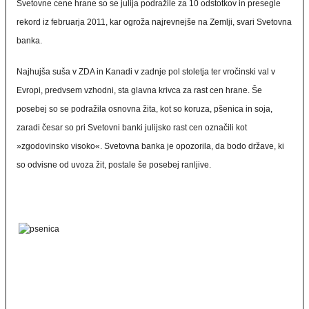
Svetovne cene hrane so se julija podražile za 10 odstotkov in presegle
rekord iz februarja 2011, kar ogroža najrevnejše na Zemlji, svari Svetovna
banka.
Najhujša suša v ZDA in Kanadi v zadnje pol stoletja ter vročinski val v
Evropi, predvsem vzhodni, sta glavna krivca za rast cen hrane. Še
posebej so se podražila osnovna žita, kot so koruza, pšenica in soja,
zaradi česar so pri Svetovni banki julijsko rast cen označili kot
»zgodovinsko visoko«. Svetovna banka je opozorila, da bodo države, ki
so odvisne od uvoza žit, postale še posebej ranljive.