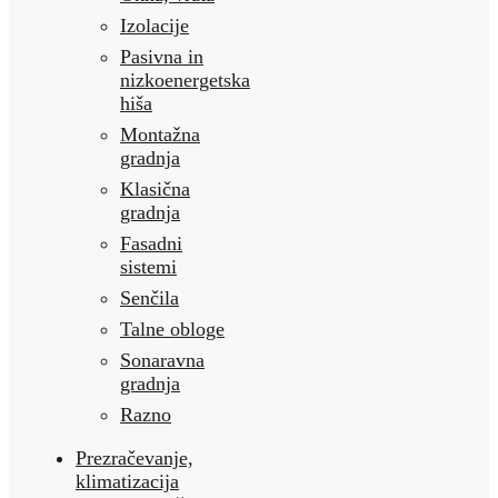
Izolacije
Pasivna in
nizkoenergetska
hiša
Montažna
gradnja
Klasična
gradnja
Fasadni
sistemi
Senčila
Talne obloge
Sonaravna
gradnja
Razno
Prezračevanje,
klimatizacija