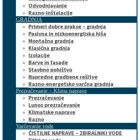
Odvodnjavanje
Razno-inštalacije
GRADNJA
Primeri dobre prakse – gradnja
Pasivna in nizkoenergijska hiša
Montažna gradnja
Klasična gradnja
Izolacije
Barve in fasade
Stavbno pohištvo
Napredne gradbene rešitve
Razno-energetsko varčna gradnja
Prezračevanje – Klima naprave
Prezračevanje
Lunos prezračevanje
Klimatske naprave
Razno
Varčevanje vode
ČISTILNE NAPRAVE – ZBIRALNIKI VODE