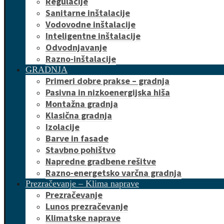
Regulacije
Sanitarne inštalacije
Vodovodne inštalacije
Inteligentne inštalacije
Odvodnjavanje
Razno-inštalacije
GRADNJA
Primeri dobre prakse – gradnja
Pasivna in nizkoenergijska hiša
Montažna gradnja
Klasična gradnja
Izolacije
Barve in fasade
Stavbno pohištvo
Napredne gradbene rešitve
Razno-energetsko varčna gradnja
Prezračevanje – Klima naprave
Prezračevanje
Lunos prezračevanje
Klimatske naprave