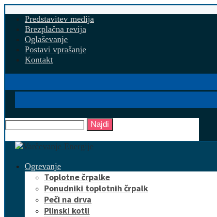
Predstavitev medija
Brezplačna revija
Oglaševanje
Postavi vprašanje
Kontakt
Najdi
Ogrevanje
Toplotne črpalke
Ponudniki toplotnih črpalk
Peči na drva
Plinski kotli