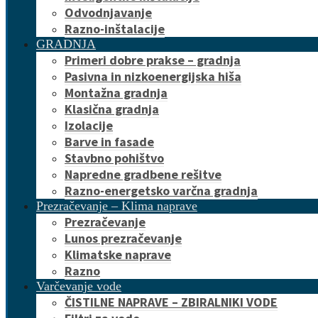
Odvodnjavanje
Razno-inštalacije
GRADNJA
Primeri dobre prakse – gradnja
Pasivna in nizkoenergijska hiša
Montažna gradnja
Klasična gradnja
Izolacije
Barve in fasade
Stavbno pohištvo
Napredne gradbene rešitve
Razno-energetsko varčna gradnja
Prezračevanje – Klima naprave
Prezračevanje
Lunos prezračevanje
Klimatske naprave
Razno
Varčevanje vode
ČISTILNE NAPRAVE – ZBIRALNIKI VODE