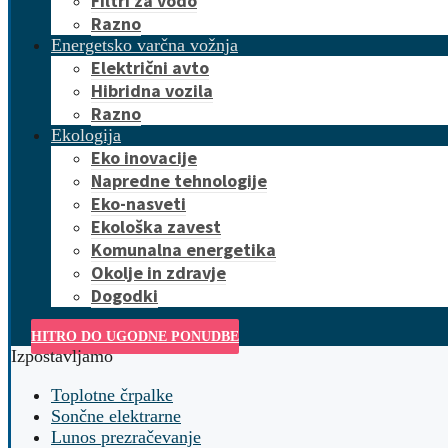
Filtri za vodo
Razno
Energetsko varčna vožnja
Električni avto
Hibridna vozila
Razno
Ekologija
Eko inovacije
Napredne tehnologije
Eko-nasveti
Ekološka zavest
Komunalna energetika
Okolje in zdravje
Dogodki
HITRO DO UGODNE PONUDBE
Izpostavljamo
Toplotne črpalke
Sončne elektrarne
Lunos prezračevanje