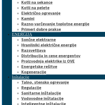
Kotli na sekance
Kotli na pelete
Električno ogrevanje
Kamini
Razno-varčevanje toplotne energije
Primeri dobre prakse
ENERGIJA
Sončne elektrarne
Hranilniki električne energije
Razsvetljava
Distribucija in cene energentov
Proizvodnja elektrike iz OVE
Energetske rešitve
Kogeneracije
Inštalacije
Talno, stensko ogrevanje
Regulacije
Sanitarne inštalacije
Vodovodne inštalacije
Inteligentne inštalacije