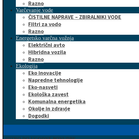
Razno
Varčevanje vode
ČISTILNE NAPRAVE – ZBIRALNIKI VODE
Filtri za vodo
Razno
Energetsko varčna vožnja
Električni avto
Hibridna vozila
Razno
Ekologija
Eko inovacije
Napredne tehnologije
Eko-nasveti
Ekološka zavest
Komunalna energetika
Okolje in zdravje
Dogodki
HITRO DO UGODNE PONUDBE