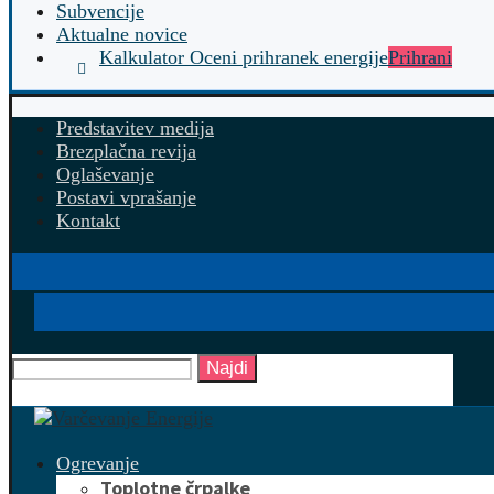
Subvencije
Aktualne novice
Kalkulator Oceni prihranek energije
Prihrani
Predstavitev medija
Brezplačna revija
Oglaševanje
Postavi vprašanje
Kontakt
Najdi
Ogrevanje
Toplotne črpalke