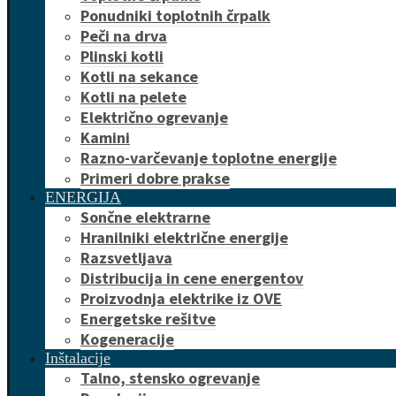
Ponudniki toplotnih črpalk
Peči na drva
Plinski kotli
Kotli na sekance
Kotli na pelete
Električno ogrevanje
Kamini
Razno-varčevanje toplotne energije
Primeri dobre prakse
ENERGIJA
Sončne elektrarne
Hranilniki električne energije
Razsvetljava
Distribucija in cene energentov
Proizvodnja elektrike iz OVE
Energetske rešitve
Kogeneracije
Inštalacije
Talno, stensko ogrevanje