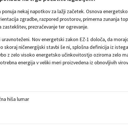
 ponuja nekaj napotkov za lažji začetek. Osnova energetsko
orientacija zgradbe, razpored prostorov, primerna zunanja to
 zasteklitev, prezračevanje ter ogrevanje.
i uravnoteženi. Nov energetski zakon EZ-1 določa, da morajo
 skoraj ničenergijski stavbi še ni, splošna definicija iz iste
avbo z zelo visoko energetsko učinkovitostjo oziroma zelo m
otrebna energija v veliki meri proizvedena iz obnovljivih virov