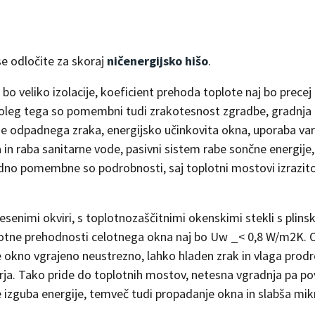
 se odločite za skoraj
ničenergijsko hišo
.
bo veliko izolacije, koeficient prehoda toplote naj bo precej
 Poleg tega so pomembni tudi zrakotesnost zgradbe, gradnja
je odpadnega zraka, energijsko učinkovita okna, uporaba var
 in raba sanitarne vode, pasivni sistem rabe sončne energije,
edno pomembne so podrobnosti, saj toplotni mostovi izrazit
esenimi okviri, s toplotnozaščitnimi okenskimi stekli s plins
lotne prehodnosti celotnega okna naj bo Uw _< 0,8 W/m2K. 
je okno vgrajeno neustrezno, lahko hladen zrak in vlaga prodr
ja. Tako pride do toplotnih mostov, netesna vgradnja pa po
le izguba energije, temveč tudi propadanje okna in slabša mi