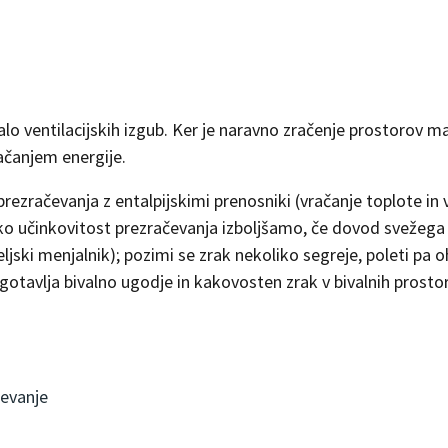
 ventilacijskih izgub. Ker je naravno zračenje prostorov ma
ačanjem energije.
rezračevanja z entalpijskimi prenosniki (vračanje toplote in v
jsko učinkovitost prezračevanja izboljšamo, če dovod svežega
ski menjalnik); pozimi se zrak nekoliko segreje, poleti pa oh
gotavlja bivalno ugodje in kakovosten zrak v bivalnih prosto