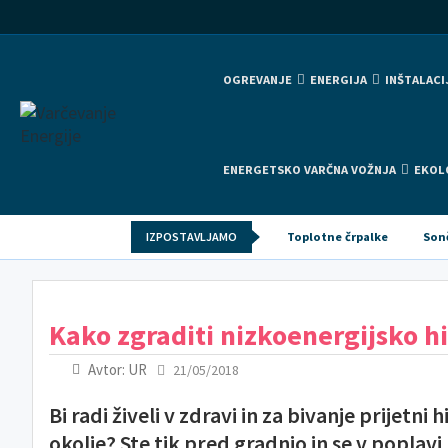
OGREVANJE
ENERGIJA
INŠTALACI
ENERGETSKO VARČNA VOŽNJA
EKOL
IZPOSTAVLJAMO
Toplotne črpalke
Son
Kako zgraditi nizkoenergijsko h
Avtor: UR
21/05/2018
Bi radi živeli v zdravi in za bivanje prijetn
okolje? Ste tik pred gradnjo in se v poplav