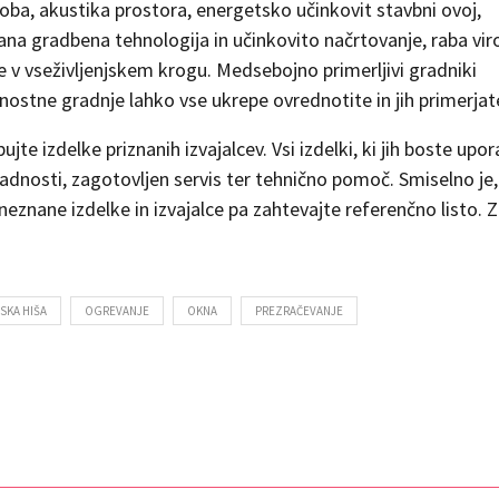
oba, akustika prostora, energetsko učinkovit stavbni ovoj,
ana gradbena tehnologija in učinkovito načrtovanje, raba vir
 v vseživljenjskem krogu. Medsebojno primerljivi gradniki
nostne gradnje lahko vse ukrepe ovrednotite in jih primerjat
e izdelke priznanih izvajalcev. Vsi izdelki, ki jih boste uporab
ladnosti, zagotovljen servis ter tehnično pomoč. Smiselno je, 
a neznane izdelke in izvajalce pa zahtevajte referenčno listo. 
SKA HIŠA
OGREVANJE
OKNA
PREZRAČEVANJE