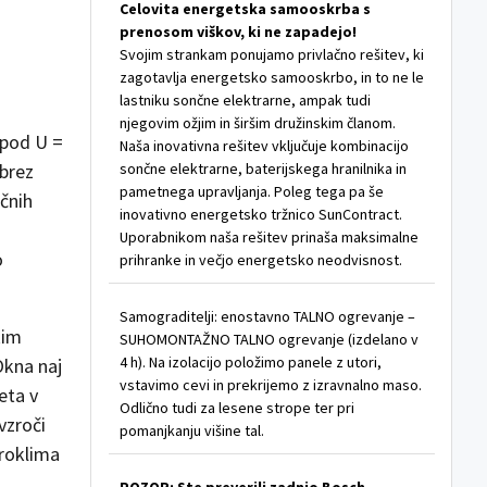
Celovita energetska samooskrba s
prenosom viškov, ki ne zapadejo!
Svojim strankam ponujamo privlačno rešitev, ki
zagotavlja energetsko samooskrbo, in to ne le
lastniku sončne elektrarne, ampak tudi
njegovim ožjim in širšim družinskim članom.
 pod U =
Naša inovativna rešitev vključuje kombinacijo
 brez
sončne elektrarne, baterijskega hranilnika in
pametnega upravljanja. Poleg tega pa še
čnih
inovativno energetsko tržnico SunContract.
Uporabnikom naša rešitev prinaša maksimalne
o
prihranke in večjo energetsko neodvisnost.
Samograditelji: enostavno TALNO ogrevanje –
kim
SUHOMONTAŽNO TALNO ogrevanje (izdelano v
4 h). Na izolacijo položimo panele z utori,
Okna naj
vstavimo cevi in prekrijemo z izravnalno maso.
eta v
Odlično tudi za lesene strope ter pri
vzroči
pomanjkanju višine tal.
kroklima