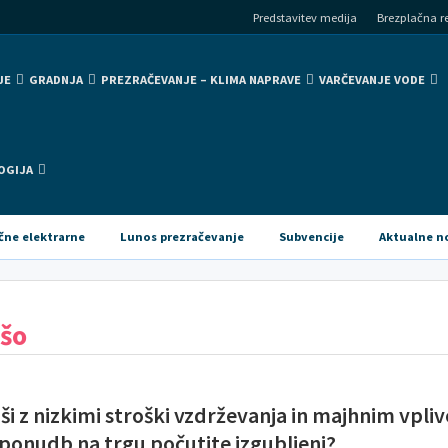
Predstavitev medija
Brezplačna re
JE
GRADNJA
PREZRAČEVANJE – KLIMA NAPRAVE
VARČEVANJE VODE
OGIJA
čne elektrarne
Lunos prezračevanje
Subvencije
Aktualne n
išo
i hiši z nizkimi stroški vzdrževanja in majhnim vpl
i ponudb na trgu počutite izgubljeni?