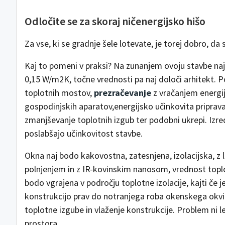
Odločite se za skoraj ničenergijsko hišo
Za vse, ki se gradnje šele lotevate, je torej dobro, da
Kaj to pomeni v praksi? Na zunanjem ovoju stavbe naj 
0,15 W/m2K, točne vrednosti pa naj določi arhitekt.
toplotnih mostov,
prezračevanje
z vračanjem energi
gospodinjskih aparatov,energijsko učinkovita priprava
zmanjševanje toplotnih izgub ter podobni ukrepi. Izr
poslabšajo učinkovitost stavbe.
Okna naj bodo kakovostna, zatesnjena, izolacijska, z l
polnjenjem in z IR-kovinskim nanosom, vrednost top
bodo vgrajena v področju toplotne izolacije, kajti če 
konstrukcijo prav do notranjega roba okenskega okvir
toplotne izgube in vlaženje konstrukcije. Problem ni 
prostora.