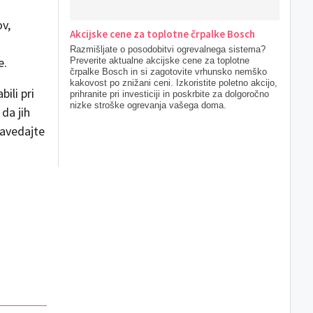
ov,
Akcijske cene za toplotne črpalke Bosch
Razmišljate o posodobitvi ogrevalnega sistema?
e.
Preverite aktualne akcijske cene za toplotne
črpalke Bosch in si zagotovite vrhunsko nemško
kakovost po znižani ceni. Izkoristite poletno akcijo,
ili pri
prihranite pri investiciji in poskrbite za dolgoročno
nizke stroške ogrevanja vašega doma.
da jih
Zavedajte