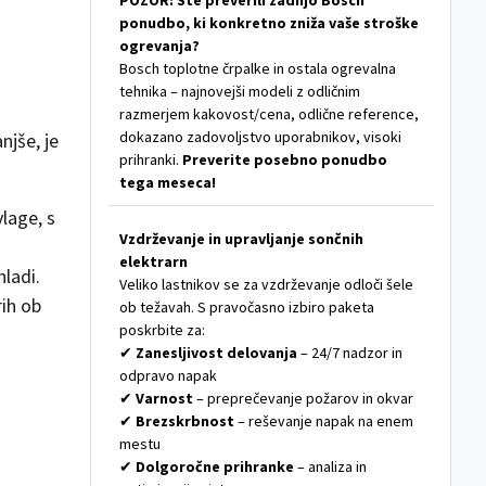
POZOR: Ste preverili zadnjo Bosch
ponudbo, ki konkretno zniža vaše stroške
ogrevanja?
Bosch toplotne črpalke in ostala ogrevalna
tehnika – najnovejši modeli z odličnim
razmerjem kakovost/cena, odlične reference,
dokazano zadovoljstvo uporabnikov, visoki
njše, je
prihranki.
Preverite posebno ponudbo
tega meseca!
lage, s
Vzdrževanje in upravljanje sončnih
elektrarn
ladi.
Veliko lastnikov se za vzdrževanje odloči šele
rih ob
ob težavah. S pravočasno izbiro paketa
poskrbite za:
✔
Zanesljivost delovanja
– 24/7 nadzor in
odpravo napak
✔
Varnost
– preprečevanje požarov in okvar
✔
Brezskrbnost
– reševanje napak na enem
mestu
✔
Dolgoročne prihranke
– analiza in