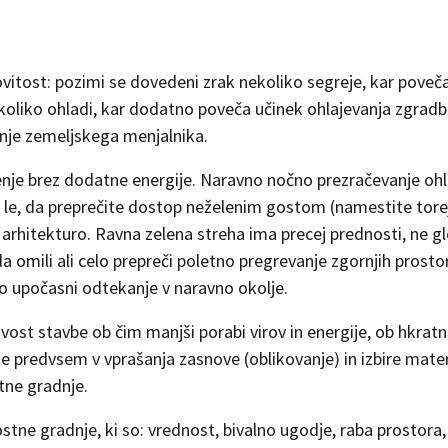
vitost: pozimi se dovedeni zrak nekoliko segreje, kar poveč
ekoliko ohladi, kar dodatno poveča učinek ohlajevanja zgradb
enje zemeljskega menjalnika.
enje brez dodatne energije. Naravno nočno prezračevanje ohl
ba le, da preprečite dostop neželenim gostom (namestite tore
arhitekturo. Ravna zelena streha ima precej prednosti, ne g
 da omili ali celo prepreči poletno pregrevanje zgornjih prosto
o upočasni odtekanje v naravno okolje.
ost stavbe ob čim manjši porabi virov in energije, ob hkra
se predvsem v vprašanja zasnove (oblikovanje) in izbire mater
tne gradnje.
tne gradnje, ki so: vrednost, bivalno ugodje, raba prostora,