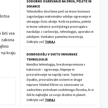
SODOBNO OGREVANJE NA DRVA, PELETE IN
SEKANCE
Tehnološko dovršene peči na lesno biomaso
plotna
zagotavljajo maksimalno udobje ogrevanja in
ohranjajo čisto okolje. Kotli na polena, pelete
in lesne sekance avstrijskega proizvajalca
navdušijo z varčnostjo, tehnologijo, uporabo in
 biti vse
udobjem. Vsekakor pametna investicija.
ga zakona
Odkrijte več
TUKAJ
.
ajhno
 na kraju
DOBRODOŠLI V SVETU VRHUNSKE
TEHNOLOGIJE
Nemška tehnologija, brezkompromisna v
kakovosti – ogrevanje, hlajenje in
prezračevanje na najvišji ravni. Toplotne
črpalke, prezračevalni sistemi in druge
naprave Stiebel Eltron so zasnovane za
zadostitev potrebam sodobnega človeka, ki si
želi le najboljše za svojo družino in planet.
Odkrijte več
TUKAJ
.