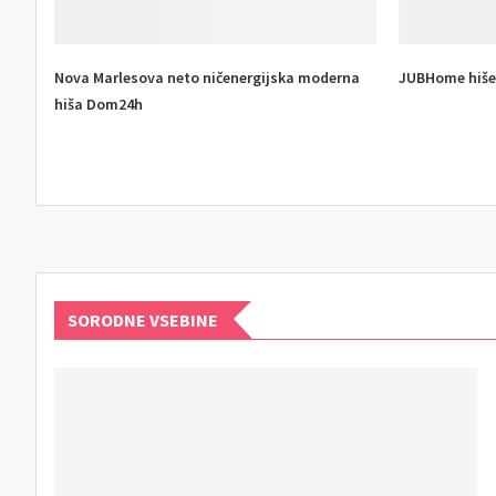
Nova Marlesova neto ničenergijska moderna
JUBHome hiše 
hiša Dom24h
SORODNE VSEBINE