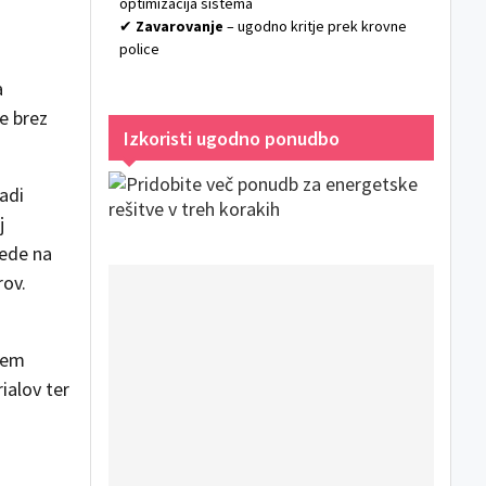
optimizacija sistema
✔
Zavarovanje
– ugodno kritje prek krovne
police
a
e brez
Izkoristi ugodno ponudbo
adi
j
lede na
rov.
tnem
ialov ter