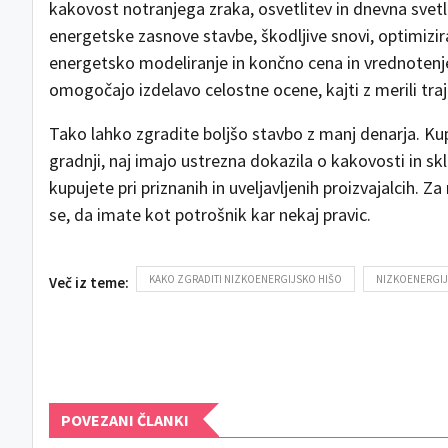
kakovost notranjega zraka, osvetlitev in dnevna svetl
energetske zasnove stavbe, škodljive snovi, optimizir
energetsko modeliranje in končno cena in vrednotenje
omogočajo izdelavo celostne ocene, kajti z merili traj
Tako lahko zgradite boljšo stavbo z manj denarja. Kupujt
gradnji, naj imajo ustrezna dokazila o kakovosti in sk
kupujete pri priznanih in uveljavljenih proizvajalcih. Z
se, da imate kot potrošnik kar nekaj pravic.
KAKO ZGRADITI NIZKOENERGIJSKO HIŠO
NIZKOENERGIJ
Več iz teme:
POVEZANI ČLANKI