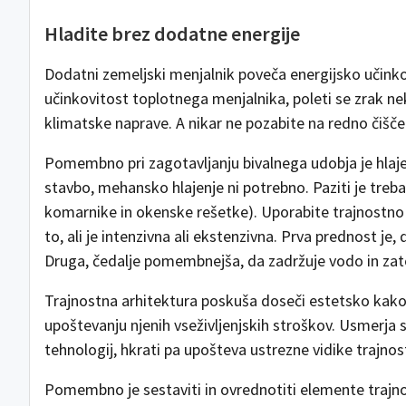
Hladite brez dodatne energije
Dodatni zemeljski menjalnik poveča energijsko učinko
učinkovitost toplotnega menjalnika, poleti se zrak n
klimatske naprave. A nikar ne pozabite na redno čišč
Pomembno pri zagotavljanju bivalnega udobja je hlaj
stavbo, mehansko hlajenje ni potrebno. Paziti je tre
komarnike in okenske rešetke). Uporabite trajnostno 
to, ali je intenzivna ali ekstenzivna. Prva prednost je,
Druga, čedalje pomembnejša, da zadržuje vodo in zat
Trajnostna arhitektura poskuša doseči estetsko kakov
upoštevanju njenih vseživljenjskih stroškov. Usmerja 
tehnologij, hkrati pa upošteva ustrezne vidike trajnos
Pomembno je sestaviti in ovrednotiti elemente trajnos