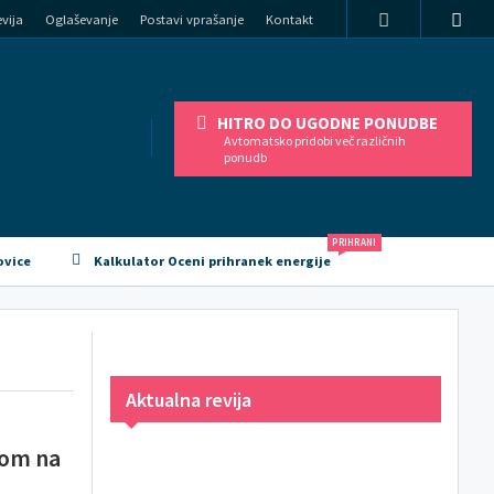
vija
Oglaševanje
Postavi vprašanje
Kontakt
HITRO DO UGODNE PONUDBE
Avtomatsko pridobi več različnih
ponudb
PRIHRANI
ovice
Kalkulator Oceni prihranek energije
Aktualna revija
ivom na