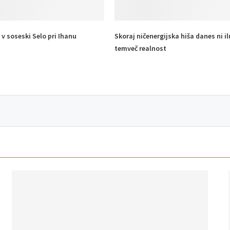
v soseski Selo pri Ihanu
Skoraj ničenergijska hiša danes ni il
temveč realnost