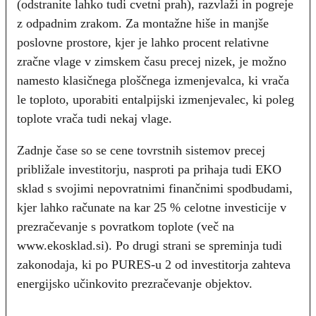
(odstranite lahko tudi cvetni prah), razvlaži in pogreje
z odpadnim zrakom. Za montažne hiše in manjše
poslovne prostore, kjer je lahko procent relativne
zračne vlage v zimskem času precej nizek, je možno
namesto klasičnega ploščnega izmenjevalca, ki vrača
le toploto, uporabiti entalpijski izmenjevalec, ki poleg
toplote vrača tudi nekaj vlage.
Zadnje čase so se cene tovrstnih sistemov precej
približale investitorju, nasproti pa prihaja tudi EKO
sklad s svojimi nepovratnimi finančnimi spodbudami,
kjer lahko računate na kar 25 % celotne investicije v
prezračevanje s povratkom toplote (več na
www.ekosklad.si). Po drugi strani se spreminja tudi
zakonodaja, ki po PURES-u 2 od investitorja zahteva
energijsko učinkovito prezračevanje objektov.