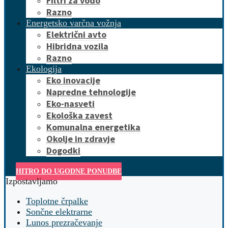
Filtri za vodo
Razno
Energetsko varčna vožnja
Električni avto
Hibridna vozila
Razno
Ekologija
Eko inovacije
Napredne tehnologije
Eko-nasveti
Ekološka zavest
Komunalna energetika
Okolje in zdravje
Dogodki
HITRO DO UGODNE PONUDBE
Izpostavljamo
Toplotne črpalke
Sončne elektrarne
Lunos prezračevanje