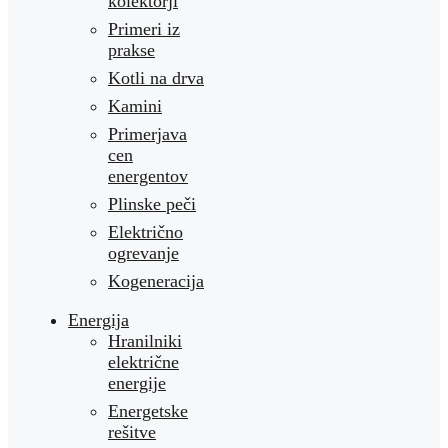
kolektorji
Primeri iz
prakse
Kotli na drva
Kamini
Primerjava
cen
energentov
Plinske peči
Električno
ogrevanje
Kogeneracija
Energija
Hranilniki
električne
energije
Energetske
rešitve