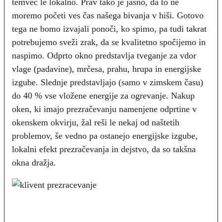
temveč le lokalno. Prav tako je jasno, da to ne
moremo početi ves čas našega bivanja v hiši. Gotovo
tega ne bomo izvajali ponoči, ko spimo, pa tudi takrat
potrebujemo sveži zrak, da se kvalitetno spočijemo in
naspimo. Odprto okno predstavlja tveganje za vdor
vlage (padavine), mrčesa, prahu, hrupa in energijske
izgube. Slednje predstavljajo (samo v zimskem času)
do 40 % vse vložene energije za ogrevanje. Nakup
oken, ki imajo prezračevanju namenjene odprtine v
okenskem okvirju, žal reši le nekaj od naštetih
problemov, še vedno pa ostanejo energijske izgube,
lokalni efekt prezračevanja in dejstvo, da so takšna
okna dražja.