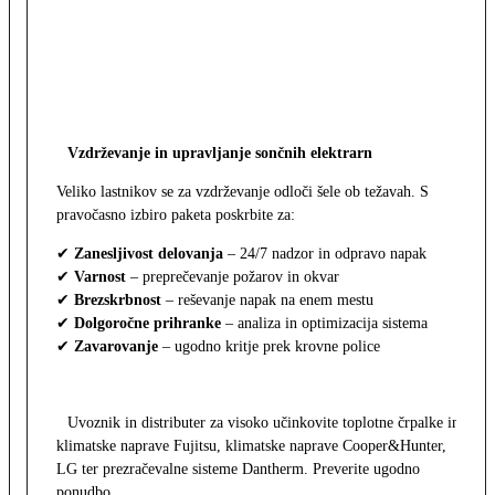
Vzdrževanje in upravljanje sončnih elektrarn
Veliko lastnikov se za vzdrževanje odloči šele ob težavah. S
pravočasno izbiro paketa poskrbite za:
✔
Zanesljivost delovanja
– 24/7 nadzor in odpravo napak
✔
Varnost
– preprečevanje požarov in okvar
✔
Brezskrbnost
– reševanje napak na enem mestu
✔
Dolgoročne prihranke
– analiza in optimizacija sistema
✔
Zavarovanje
– ugodno kritje prek krovne police
Uvoznik in distributer za visoko učinkovite toplotne črpalke in
klimatske naprave Fujitsu, klimatske naprave Cooper&Hunter,
LG ter prezračevalne sisteme Dantherm. Preverite ugodno
ponudbo.