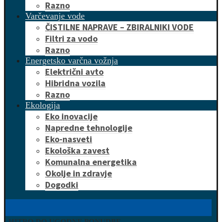
Razno
Varčevanje vode
ČISTILNE NAPRAVE – ZBIRALNIKI VODE
Filtri za vodo
Razno
Energetsko varčna vožnja
Električni avto
Hibridna vozila
Razno
Ekologija
Eko inovacije
Napredne tehnologije
Eko-nasveti
Ekološka zavest
Komunalna energetika
Okolje in zdravje
Dogodki
HITRO DO UGODNE PONUDBE