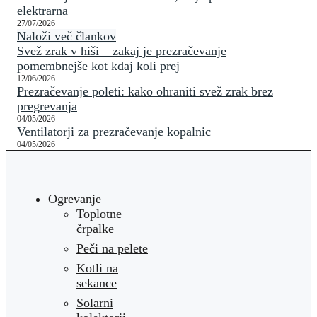
elektrarna
27/07/2026
Naloži več člankov
Svež zrak v hiši – zakaj je prezračevanje
pomembnejše kot kdaj koli prej
12/06/2026
Prezračevanje poleti: kako ohraniti svež zrak brez
pregrevanja
04/05/2026
Ventilatorji za prezračevanje kopalnic
04/05/2026
Ogrevanje
Toplotne
črpalke
Peči na pelete
Kotli na
sekance
Solarni