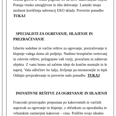
Ponuja visoko zmogljivost in tiho delovanje. Lastniki imajo
možnost koriščenja subvencij EKO sklada. Preverite ponudbo
TUKAJ
.
SPECIALISTI ZA OGREVANJE, HLAJENJE IN
PREZRAČEVANJE
Izberite sodobne in varčne rešitve za ogrevanje, prezračevanje ter
hlajenje vašega doma ali podjetja. Nudimo brezplačno svetovanje
in celovite rešitve, prilagojene vaši viziji, proračunu in zahtevam
objekta. Z vami bomo od začetne ideje do končne montaže in še
naprej. Vaša odločitev bo lažja, življenje pa enostavnejše in lepše.
Oddajte povpraševanje in preverite našo ponudbo
TUKAJ
.
INOVATIVNE REŠITVE ZA OGREVANJE IN HLAJENJE
Francoski proizvajalec prepoznan po kakovostnih in varčnih
napravah za ogrevanje in hlajenje, z občutkom za uporabnika in z
vrhunskim razmerjem kakovost – cena. Poiščite svojo idealno