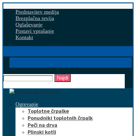
Predstavitev medija
Brezplačna revija
Oglaševanje
Postavi vprašanje
Kontakt
Najdi
Ogrevanje
Toplotne črpalke
Ponudniki toplotnih črpalk
Peči na drva
Plinski kotli