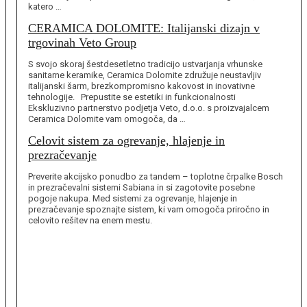
katero …
CERAMICA DOLOMITE: Italijanski dizajn v
trgovinah Veto Group
S svojo skoraj šestdesetletno tradicijo ustvarjanja vrhunske
sanitarne keramike, Ceramica Dolomite združuje neustavljiv
italijanski šarm, brezkompromisno kakovost in inovativne
tehnologije. Prepustite se estetiki in funkcionalnosti
Ekskluzivno partnerstvo podjetja Veto, d.o.o. s proizvajalcem
Ceramica Dolomite vam omogoča, da …
Celovit sistem za ogrevanje, hlajenje in
prezračevanje
Preverite akcijsko ponudbo za tandem – toplotne črpalke Bosch
in prezračevalni sistemi Sabiana in si zagotovite posebne
pogoje nakupa. Med sistemi za ogrevanje, hlajenje in
prezračevanje spoznajte sistem, ki vam omogoča priročno in
celovito rešitev na enem mestu.