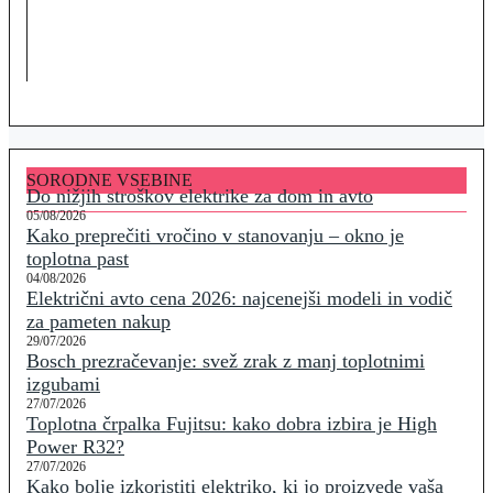
SORODNE VSEBINE
Do nižjih stroškov elektrike za dom in avto
05/08/2026
Kako preprečiti vročino v stanovanju – okno je
toplotna past
04/08/2026
Električni avto cena 2026: najcenejši modeli in vodič
za pameten nakup
29/07/2026
Bosch prezračevanje: svež zrak z manj toplotnimi
izgubami
27/07/2026
Toplotna črpalka Fujitsu: kako dobra izbira je High
Power R32?
27/07/2026
Kako bolje izkoristiti elektriko, ki jo proizvede vaša