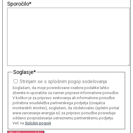
Sporočilo
*
Soglasje
*
Strinjam se s splošnim pogoji sodelovanja
Soglašam, da moje posredovane osebne podatke lahko
zberete in uporabite za namen priprave informativne ponudbe.
V kolikor je za pripravo svetovanja ali informativne ponudbe
potrebna soudeležba partnerskega podjetja (izvajalca
monterskih storitev), soglašam, da obdelovalec (spletni portal
www.varcevanje-energije.si) za pripravo ponudbe posreduje
oddano povpraševanje ustreznemu partnerskemu podjetju.
Več na
Splošni pogojii