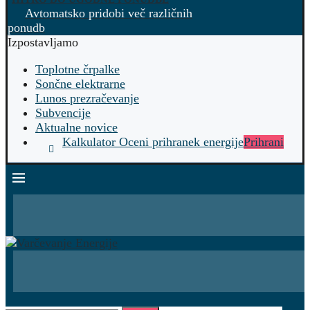
Avtomatsko pridobi več različnih
ponudb
Izpostavljamo
Toplotne črpalke
Sončne elektrarne
Lunos prezračevanje
Subvencije
Aktualne novice
Kalkulator Oceni prihranek energije
Prihrani