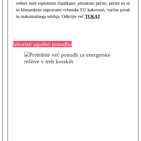
rešitev med toplotnimi črpalkami, plinskimi pečmi, pečmi na olje
in klimatskimi napravami vrhunske EU kakovosti, varčne porabe
in maksimalnega udobja. Odkrijte več
TUKAJ
.
Izkoristi ugodno ponudbo