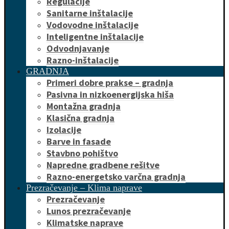
Regulacije
Sanitarne inštalacije
Vodovodne inštalacije
Inteligentne inštalacije
Odvodnjavanje
Razno-inštalacije
GRADNJA
Primeri dobre prakse – gradnja
Pasivna in nizkoenergijska hiša
Montažna gradnja
Klasična gradnja
Izolacije
Barve in fasade
Stavbno pohištvo
Napredne gradbene rešitve
Razno-energetsko varčna gradnja
Prezračevanje – Klima naprave
Prezračevanje
Lunos prezračevanje
Klimatske naprave