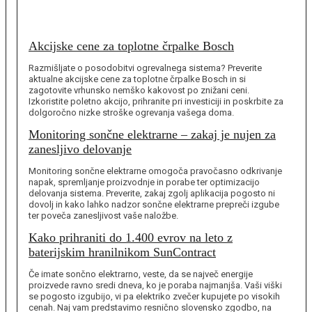
Akcijske cene za toplotne črpalke Bosch
Razmišljate o posodobitvi ogrevalnega sistema? Preverite
aktualne akcijske cene za toplotne črpalke Bosch in si
zagotovite vrhunsko nemško kakovost po znižani ceni.
Izkoristite poletno akcijo, prihranite pri investiciji in poskrbite za
dolgoročno nizke stroške ogrevanja vašega doma.
Monitoring sončne elektrarne – zakaj je nujen za
zanesljivo delovanje
Monitoring sončne elektrarne omogoča pravočasno odkrivanje
napak, spremljanje proizvodnje in porabe ter optimizacijo
delovanja sistema. Preverite, zakaj zgolj aplikacija pogosto ni
dovolj in kako lahko nadzor sončne elektrarne prepreči izgube
ter poveča zanesljivost vaše naložbe.
Kako prihraniti do 1.400 evrov na leto z
baterijskim hranilnikom SunContract
Če imate sončno elektrarno, veste, da se največ energije
proizvede ravno sredi dneva, ko je poraba najmanjša. Vaši viški
se pogosto izgubijo, vi pa elektriko zvečer kupujete po visokih
cenah. Naj vam predstavimo resnično slovensko zgodbo, na