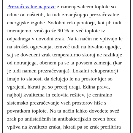
Prezračevalne naprave
z izmenjevalcem toplote so
edine od naštetih, ki tudi zmanjšujejo prezračevalne
energijske izgube. Sodobni rekuperatorji, kot jih tudi
imenujemo, vračajo že 90 % in več toplote iz
odpadnega v dovodni zrak. Na ta način ne vplivajo le
na strošek ogrevanja, temveč tudi na bivalno ugodje,
saj se dovedeni zrak temperaturno skoraj ne razlikuje
od notranjega, obenem pa se ta povsem zamenja (kar
je tudi namen prezračevanja). Lokalni rekuperatorji
imajo to slabost, da delujejo le na prostor kjer so
vgrajeni, hkrati pa so precej dragi. Edina prava,
najbolj kvalitetna in celovita rešitev, je centralno
sistemsko prezračevanje vseh prostorov hiše s
povratkom toplote. Na ta način lahko dovedete svež
zrak po antistatičnih in antibakterijskih ceveh brez
vpliva na kvaliteto zraka, hkrati pa se zrak prefiltrira