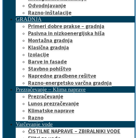
Odvodnjavanje
Razno-inštalacije
GRADNJA
Primeri dobre prakse – gradnja
Pasivna in nizkoenergijska hiša
Montažna gradnja
Klasična gradnja
Izolacije
Barve in fasade
Stavbno pohištvo
Napredne gradbene rešitve
Razno-energetsko varčna gradnja
Prezračevanje – Klima naprave
Prezračevanje
Lunos prezračevanje
Klimatske naprave
Razno
Varčevanje vode
ČISTILNE NAPRAVE – ZBIRALNIKI VODE