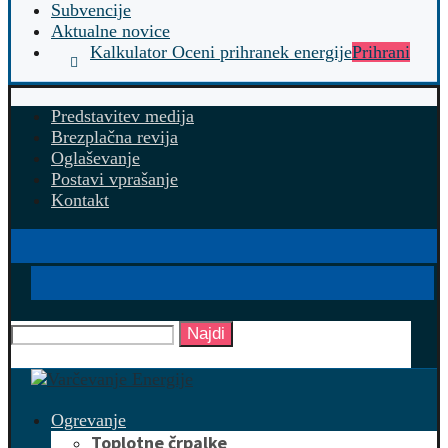
Subvencije
Aktualne novice
Kalkulator Oceni prihranek energije
Prihrani
Predstavitev medija
Brezplačna revija
Oglaševanje
Postavi vprašanje
Kontakt
Najdi
Ogrevanje
Toplotne črpalke