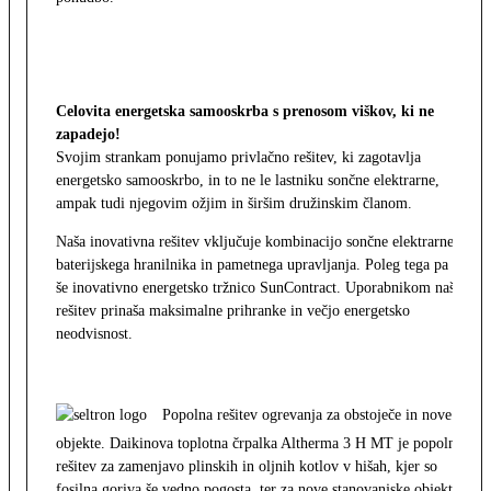
Celovita energetska samooskrba s prenosom viškov, ki ne
zapadejo!
Svojim strankam ponujamo privlačno rešitev, ki zagotavlja
energetsko samooskrbo, in to ne le lastniku sončne elektrarne,
ampak tudi njegovim ožjim in širšim družinskim članom.
Naša inovativna rešitev vključuje kombinacijo sončne elektrarne,
baterijskega hranilnika in pametnega upravljanja. Poleg tega pa
še inovativno energetsko tržnico SunContract. Uporabnikom naša
rešitev prinaša maksimalne prihranke in večjo energetsko
neodvisnost.
Popolna rešitev ogrevanja za obstoječe in nove
objekte. Daikinova toplotna črpalka Altherma 3 H MT je popolna
rešitev za zamenjavo plinskih in oljnih kotlov v hišah, kjer so
fosilna goriva še vedno pogosta, ter za nove stanovanjske objekte.