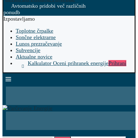
Avtomatsko pridobi več različnih
ponudb
Izpostavljamo
Toplotne črpalke
Sončne elektrarne
Lunos prezračevanje
Subvencije
Aktualne novice
Kalkulator Oceni prihranek energije
Prihrani