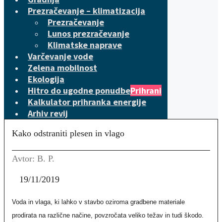
Prezračevanje – klimatizacija
Prezračevanje
Lunos prezračevanje
Klimatske naprave
Varčevanje vode
Zelena mobilnost
Ekologija
Hitro do ugodne ponudbe
Prihrani
Kalkulator prihranka energije
Arhiv revij
Kako odstraniti plesen in vlago
Avtor: B. P.
19/11/2019
Voda in vlaga, ki lahko v stavbo oziroma gradbene materiale
prodirata na različne načine, povzročata veliko težav in tudi škodo.