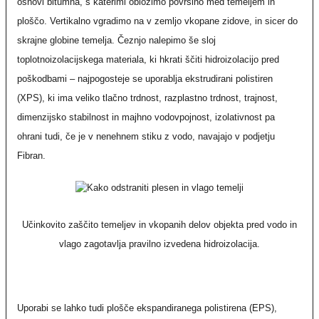
osnovi bitumna, s katerimi obložimo površino med temeljem in
ploščo. Vertikalno vgradimo na v zemljo vkopane zidove, in sicer do
skrajne globine temelja. Čeznjo nalepimo še sloj
toplotnoizolacijskega materiala, ki hkrati ščiti hidroizolacijo pred
poškodbami – najpogosteje se uporablja ekstrudirani polistiren
(XPS), ki ima veliko tlačno trdnost, razplastno trdnost, trajnost,
dimenzijsko stabilnost in majhno vodovpojnost, izolativnost pa
ohrani tudi, če je v nenehnem stiku z vodo, navajajo v podjetju
Fibran.
Učinkovito zaščito temeljev in vkopanih delov objekta pred vodo in
vlago zagotavlja pravilno izvedena hidroizolacija.
Uporabi se lahko tudi plošče ekspandiranega polistirena (EPS),