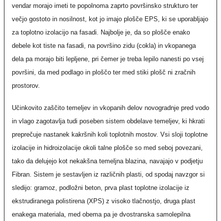
vendar morajo imeti te popolnoma zaprto površinsko strukturo ter
večjo gostoto in nosilnost, kot jo imajo plošče EPS, ki se uporabljajo
za toplotno izolacijo na fasadi. Najbolje je, da so plošče enako
debele kot tiste na fasadi, na površino zidu (cokla) in vkopanega
dela pa morajo biti lepljene, pri čemer je treba lepilo nanesti po vsej
površini, da med podlago in ploščo ter med stiki plošč ni zračnih
prostorov.
Učinkovito zaščito temeljev in vkopanih delov novogradnje pred vodo
in vlago zagotavlja tudi poseben sistem obdelave temeljev, ki hkrati
preprečuje nastanek kakršnih koli toplotnih mostov. Vsi sloji toplotne
izolacije in hidroizolacije okoli talne plošče so med seboj povezani,
tako da delujejo kot nekakšna temeljna blazina, navajajo v podjetju
Fibran. Sistem je sestavljen iz različnih plasti, od spodaj navzgor si
sledijo: gramoz, podložni beton, prva plast toplotne izolacije iz
ekstrudiranega polistirena (XPS) z visoko tlačnostjo, druga plast
enakega materiala, med obema pa je dvostranska samolepilna