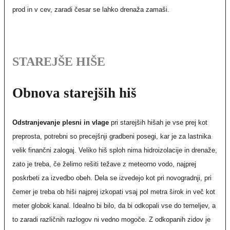
prod in v cev, zaradi česar se lahko drenaža zamaši.
STAREJŠE HIŠE
Obnova starejših hiš
Odstranjevanje plesni in vlage
pri starejših hišah je vse prej kot
preprosta, potrebni so precejšnji gradbeni posegi, kar je za lastnika
velik finančni zalogaj. Veliko hiš sploh nima hidroizolacije in drenaže,
zato je treba, če želimo rešiti težave z meteorno vodo, najprej
poskrbeti za izvedbo obeh. Dela se izvedejo kot pri novogradnji, pri
čemer je treba ob hiši najprej izkopati vsaj pol metra širok in več kot
meter globok kanal. Idealno bi bilo, da bi odkopali vse do temeljev, a
to zaradi različnih razlogov ni vedno mogoče. Z odkopanih zidov je