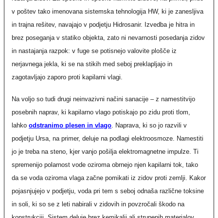
v poštev tako imenovana sistemska tehnologija HW, ki je zanesljiva
in trajna rešitev, navajajo v podjetju Hidrosanir. Izvedba je hitra in
brez poseganja v statiko objekta, zato ni nevarnosti posedanja zidov
in nastajanja razpok: v fuge se potisnejo valovite plošče iz
nerjavnega jekla, ki se na stikih med seboj preklapljajo in
zagotavljajo zaporo proti kapilarni vlagi.
Na voljo so tudi drugi neinvazivni načini sanacije – z namestitvijo
posebnih naprav, ki kapilarno vlago potiskajo po zidu proti tlom,
lahko
odstranimo plesen in vlago
. Naprava, ki so jo razvili v
podjetju Ursa, na primer, deluje na podlagi elektroosmoze. Namestiti
jo je treba na steno, kjer vanjo pošilja elektromagnetne impulze. Ti
spremenijo polarnost vode oziroma obrnejo njen kapilarni tok, tako
da se voda oziroma vlaga začne pomikati iz zidov proti zemlji. Kakor
pojasnjujejo v podjetju, voda pri tem s seboj odnaša različne toksine
in soli, ki so se z leti nabirali v zidovih in povzročali škodo na
konstrukciji. Sistem deluje brez kemikalij ali strupenih materialov,