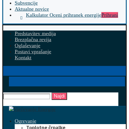
Subvencije
Aktualne novice
Kalkulator Oceni prihranek energije
Prihrani
Predstavitev medija
Brezplačna revija
Oglaševanje
Postavi vprašanje
Kontakt
Najdi
Ogrevanje
Toplotne črpalke