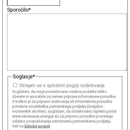
Sporočilo
*
Soglasje
*
Strinjam se s splošnim pogoji sodelovanja
Soglašam, da moje posredovane osebne podatke lahko
zberete in uporabite za namen priprave informativne ponudbe.
V kolikor je za pripravo svetovanja ali informativne ponudbe
potrebna soudeležba partnerskega podjetja (izvajalca
monterskih storitev), soglašam, da obdelovalec (spletni portal
www.varcevanje-energije.si) za pripravo ponudbe posreduje
oddano povpraševanje ustreznemu partnerskemu podjetju.
Več na
Splošni pogojii