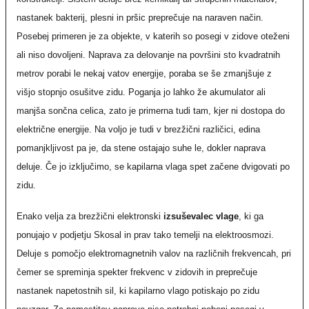
nastanek bakterij, plesni in pršic preprečuje na naraven način.
Posebej primeren je za objekte, v katerih so posegi v zidove oteženi
ali niso dovoljeni. Naprava za delovanje na površini sto kvadratnih
metrov porabi le nekaj vatov energije, poraba se še zmanjšuje z
višjo stopnjo osušitve zidu. Poganja jo lahko že akumulator ali
manjša sončna celica, zato je primerna tudi tam, kjer ni dostopa do
električne energije. Na voljo je tudi v brezžični različici, edina
pomanjkljivost pa je, da stene ostajajo suhe le, dokler naprava
deluje. Če jo izključimo, se kapilarna vlaga spet začene dvigovati po
zidu.
Enako velja za brezžični elektronski
izsuševalec vlage
, ki ga
ponujajo v podjetju Skosal in prav tako temelji na elektroosmozi.
Deluje s pomočjo elektromagnetnih valov na različnih frekvencah, pri
čemer se spreminja spekter frekvenc v zidovih in preprečuje
nastanek napetostnih sil, ki kapilarno vlago potiskajo po zidu