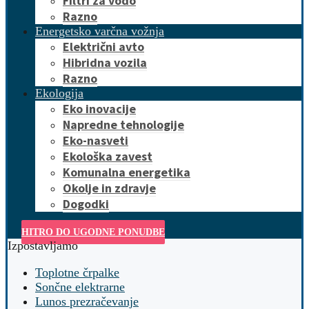
Filtri za vodo
Razno
Energetsko varčna vožnja
Električni avto
Hibridna vozila
Razno
Ekologija
Eko inovacije
Napredne tehnologije
Eko-nasveti
Ekološka zavest
Komunalna energetika
Okolje in zdravje
Dogodki
HITRO DO UGODNE PONUDBE
Izpostavljamo
Toplotne črpalke
Sončne elektrarne
Lunos prezračevanje