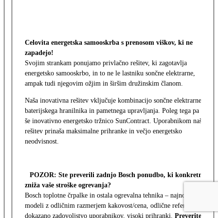
Celovita energetska samooskrba s prenosom viškov, ki ne
zapadejo!
Svojim strankam ponujamo privlačno rešitev, ki zagotavlja
energetsko samooskrbo, in to ne le lastniku sončne elektrarne,
ampak tudi njegovim ožjim in širšim družinskim članom.
Naša inovativna rešitev vključuje kombinacijo sončne elektrarne,
baterijskega hranilnika in pametnega upravljanja. Poleg tega pa
še inovativno energetsko tržnico SunContract. Uporabnikom naša
rešitev prinaša maksimalne prihranke in večjo energetsko
neodvisnost.
POZOR: Ste preverili zadnjo Bosch ponudbo, ki konkretno
zniža vaše stroške ogrevanja?
Bosch toplotne črpalke in ostala ogrevalna tehnika – najnovejši
modeli z odličnim razmerjem kakovost/cena, odlične reference,
dokazano zadovoljstvo uporabnikov, visoki prihranki.
Preverite