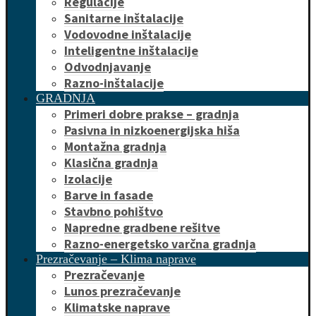
Regulacije
Sanitarne inštalacije
Vodovodne inštalacije
Inteligentne inštalacije
Odvodnjavanje
Razno-inštalacije
GRADNJA
Primeri dobre prakse – gradnja
Pasivna in nizkoenergijska hiša
Montažna gradnja
Klasična gradnja
Izolacije
Barve in fasade
Stavbno pohištvo
Napredne gradbene rešitve
Razno-energetsko varčna gradnja
Prezračevanje – Klima naprave
Prezračevanje
Lunos prezračevanje
Klimatske naprave