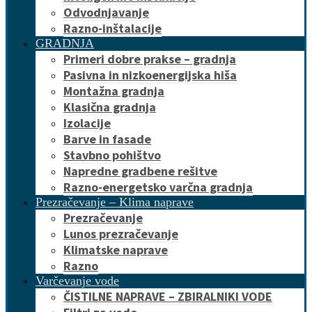
Odvodnjavanje
Razno-inštalacije
GRADNJA
Primeri dobre prakse – gradnja
Pasivna in nizkoenergijska hiša
Montažna gradnja
Klasična gradnja
Izolacije
Barve in fasade
Stavbno pohištvo
Napredne gradbene rešitve
Razno-energetsko varčna gradnja
Prezračevanje – Klima naprave
Prezračevanje
Lunos prezračevanje
Klimatske naprave
Razno
Varčevanje vode
ČISTILNE NAPRAVE – ZBIRALNIKI VODE