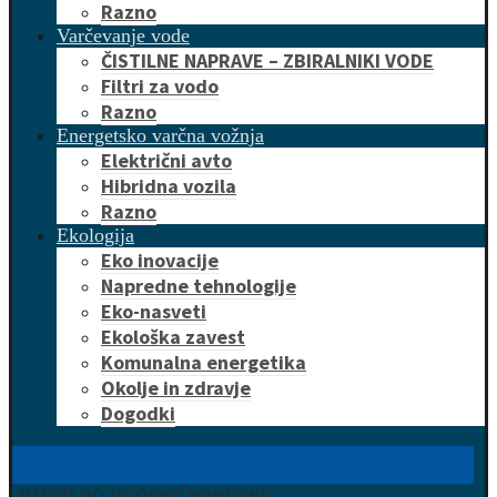
Razno
Varčevanje vode
ČISTILNE NAPRAVE – ZBIRALNIKI VODE
Filtri za vodo
Razno
Energetsko varčna vožnja
Električni avto
Hibridna vozila
Razno
Ekologija
Eko inovacije
Napredne tehnologije
Eko-nasveti
Ekološka zavest
Komunalna energetika
Okolje in zdravje
Dogodki
HITRO DO UGODNE PONUDBE