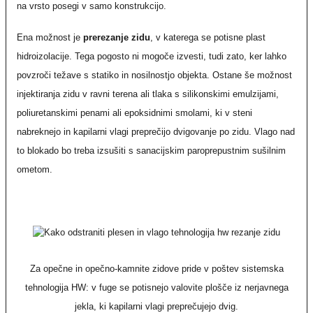
na vrsto posegi v samo konstrukcijo.
Ena možnost je
prerezanje zidu
, v katerega se potisne plast
hidroizolacije. Tega pogosto ni mogoče izvesti, tudi zato, ker lahko
povzroči težave s statiko in nosilnostjo objekta. Ostane še možnost
injektiranja zidu v ravni terena ali tlaka s silikonskimi emulzijami,
poliuretanskimi penami ali epoksidnimi smolami, ki v steni
nabreknejo in kapilarni vlagi preprečijo dvigovanje po zidu. Vlago nad
to blokado bo treba izsušiti s sanacijskim paroprepustnim sušilnim
ometom.
Za opečne in opečno-kamnite zidove pride v poštev sistemska
tehnologija HW: v fuge se potisnejo valovite plošče iz nerjavnega
jekla, ki kapilarni vlagi preprečujejo dvig.