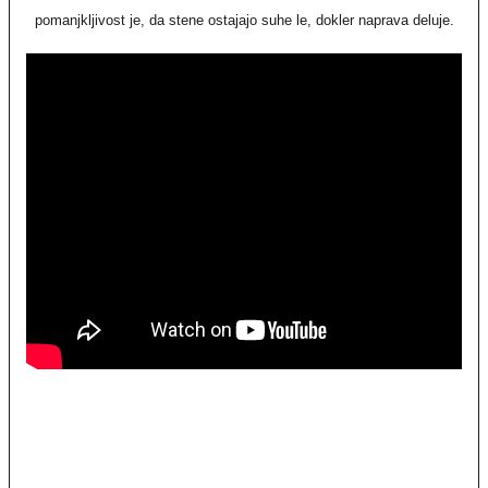
pomanjkljivost je, da stene ostajajo suhe le, dokler naprava deluje.