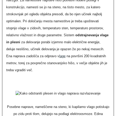
navzgor. Za namestitev naprave niso potrebni nobeni posegi v
konstrukcijo, namesti se jo na steno, na tisto mesto, za katero
strokovnjak pri ogledu objekta presodi, da bo njen učinek najbolj
optimalen. Pri določanju mesta namestitve je treba upoštevati
stopnjo vlage v zidovih, temperaturo sten, temperaturo prostorov,
relativno vlažnost in druge parametre. Sistem
odstrajnevanja vlage
in plesni
za delovanje porabi izjemno malo električne energije,
deluje neslišno, učinek delovanja je opazen že po nekaj mesecih.
Ena naprava zadošča za odpravo v
lage
na površini 200 kvadratnih
metrov, torej za povprečno stanovanjsko hišo, v večje objekte jih je
treba vgraditi več.
Posebne naprave, nameščene na steno, ki kapilarno vlago potiskajo
po zidu proti tlom, delujejo na podlagi elektroosmoze. Edina