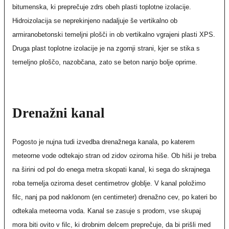
bitumenska, ki preprečuje zdrs obeh plasti toplotne izolacije.
Hidroizolacija se neprekinjeno nadaljuje še vertikalno ob
armiranobetonski temeljni plošči in ob vertikalno vgrajeni plasti XPS.
Druga plast toplotne izolacije je na zgornji strani, kjer se stika s
temeljno ploščo, nazobčana, zato se beton nanjo bolje oprime.
Drenažni kanal
Pogosto je nujna tudi izvedba drenažnega kanala, po katerem
meteorne vode odtekajo stran od zidov oziroma hiše. Ob hiši je treba
na širini od pol do enega metra skopati kanal, ki sega do skrajnega
roba temelja oziroma deset centimetrov globlje. V kanal položimo
filc, nanj pa pod naklonom (en centimeter) drenažno cev, po kateri bo
odtekala meteorna voda. Kanal se zasuje s prodom, vse skupaj
mora biti ovito v filc, ki drobnim delcem preprečuje, da bi prišli med