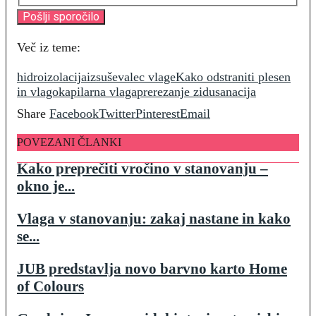
Več iz teme:
hidroizolacija
izsuševalec vlage
Kako odstraniti plesen
in vlago
kapilarna vlaga
prerezanje zidu
sanacija
Share
Facebook
Twitter
Pinterest
Email
POVEZANI ČLANKI
Kako preprečiti vročino v stanovanju –
okno je...
Vlaga v stanovanju: zakaj nastane in kako
se...
JUB predstavlja novo barvno karto Home
of Colours