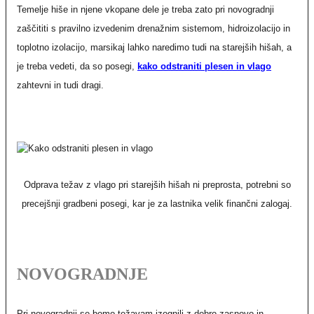
Temelje hiše in njene vkopane dele je treba zato pri novogradnji
zaščititi s pravilno izvedenim drenažnim sistemom, hidroizolacijo in
toplotno izolacijo, marsikaj lahko naredimo tudi na starejših hišah, a
je treba vedeti, da so posegi,
kako odstraniti plesen in vlago
zahtevni in tudi dragi.
Odprava težav z vlago pri starejših hišah ni preprosta, potrebni so
precejšnji gradbeni posegi, kar je za lastnika velik finančni zalogaj.
NOVOGRADNJE
Pri novogradnji se bomo težavam izognili z dobro zasnovo in