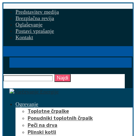
Predstavitev medija
Brezplačna revija
Oglaševanje
Postavi vprašanje
Kontakt
Najdi
Ogrevanje
Toplotne črpalke
Ponudniki toplotnih črpalk
Peči na drva
Plinski kotli