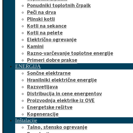
Ponudniki toplotnih črpalk
Peči na drva
Plinski kotli
Kotli na sekance
Kotli na pelete
Električno ogrevanje
Kamini
Razno-varčevanje toplotne energije
Primeri dobre prakse
ENERGIJA
Sončne elektrarne
Hranilniki električne energije
Razsvetljava
Distribucija in cene energentov
Proizvodnja elektrike iz OVE
Energetske rešitve
Kogeneracije
Inštalacije
Talno, stensko ogrevanje