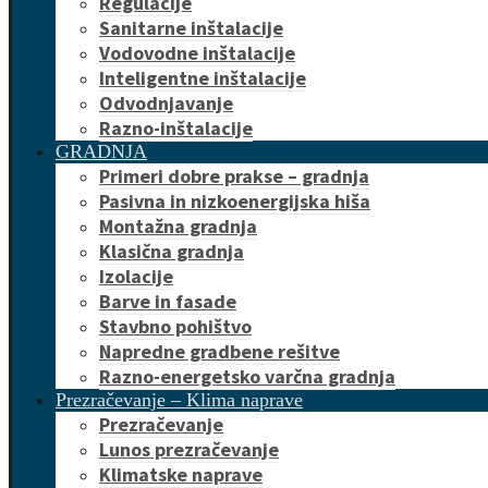
Regulacije
Sanitarne inštalacije
Vodovodne inštalacije
Inteligentne inštalacije
Odvodnjavanje
Razno-inštalacije
GRADNJA
Primeri dobre prakse – gradnja
Pasivna in nizkoenergijska hiša
Montažna gradnja
Klasična gradnja
Izolacije
Barve in fasade
Stavbno pohištvo
Napredne gradbene rešitve
Razno-energetsko varčna gradnja
Prezračevanje – Klima naprave
Prezračevanje
Lunos prezračevanje
Klimatske naprave