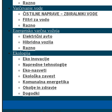
Razno
Varčevanje vode
ČISTILNE NAPRAVE – ZBIRALNIKI VODE
Filtri za vodo
Razno
Energetsko varčna vožnja
Električni avto
Hibridna vozila
Razno
Ekologija
Eko inovacije
Napredne tehnologije
Eko-nasveti
Ekološka zavest
Komunalna energetika
Okolje in zdravje
Dogodki
HITRO DO UGODNE PONUDBE