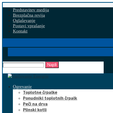
Predstavitev medija
Brezplačna revija
Oglaševanje
Postavi vprašanje
Kontakt
Najdi
Ogrevanje
Toplotne črpalke
Ponudniki toplotnih črpalk
Peči na drva
Plinski kotli