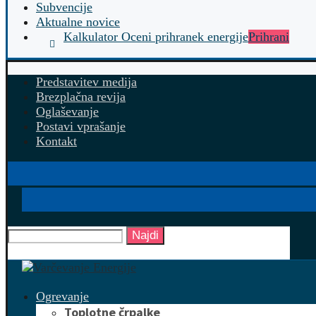
Subvencije
Aktualne novice
Kalkulator Oceni prihranek energije
Prihrani
Predstavitev medija
Brezplačna revija
Oglaševanje
Postavi vprašanje
Kontakt
Najdi
Ogrevanje
Toplotne črpalke