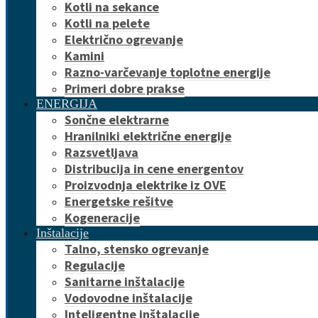
Kotli na sekance
Kotli na pelete
Električno ogrevanje
Kamini
Razno-varčevanje toplotne energije
Primeri dobre prakse
ENERGIJA
Sončne elektrarne
Hranilniki električne energije
Razsvetljava
Distribucija in cene energentov
Proizvodnja elektrike iz OVE
Energetske rešitve
Kogeneracije
Inštalacije
Talno, stensko ogrevanje
Regulacije
Sanitarne inštalacije
Vodovodne inštalacije
Inteligentne inštalacije