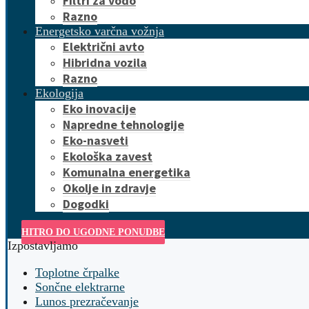
Filtri za vodo
Razno
Energetsko varčna vožnja
Električni avto
Hibridna vozila
Razno
Ekologija
Eko inovacije
Napredne tehnologije
Eko-nasveti
Ekološka zavest
Komunalna energetika
Okolje in zdravje
Dogodki
HITRO DO UGODNE PONUDBE
Izpostavljamo
Toplotne črpalke
Sončne elektrarne
Lunos prezračevanje