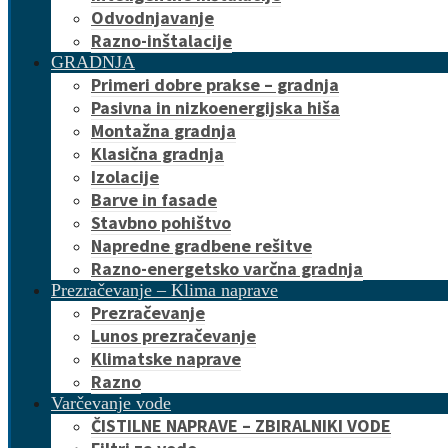
Odvodnjavanje
Razno-inštalacije
GRADNJA
Primeri dobre prakse – gradnja
Pasivna in nizkoenergijska hiša
Montažna gradnja
Klasična gradnja
Izolacije
Barve in fasade
Stavbno pohištvo
Napredne gradbene rešitve
Razno-energetsko varčna gradnja
Prezračevanje – Klima naprave
Prezračevanje
Lunos prezračevanje
Klimatske naprave
Razno
Varčevanje vode
ČISTILNE NAPRAVE – ZBIRALNIKI VODE