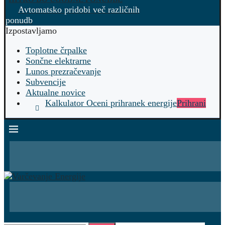
Avtomatsko pridobi več različnih
ponudb
Izpostavljamo
Toplotne črpalke
Sončne elektrarne
Lunos prezračevanje
Subvencije
Aktualne novice
Kalkulator Oceni prihranek energije
Prihrani