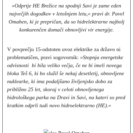
»Odprtje HE Brežice na spodnji Savi je zame eden
največjih dogodkov v letošnjem letu,« pravi dr. Pavel
Omahen, ki je prepričan, da so hidrelektrarne najbolj
konkurenčen domači obnovljivi vir energije.
V povprečju 15-odstoten uvoz elektrike za državo ni
problematičen, pravi sogovornik:
»Stopnja energetske
odvisnosti bi bila veliko večja, če ne bi imeli novega
bloka Teš 6, ki bo služil še nekaj desetletij, obnovljene
nuklearke, ki ima podaljšano življenjsko dobo za
približno 25 let, skoraj v celoti obnovljenega
hidrološkega parka na Dravi in Savi, na kateri so pred
kratkim odprli tudi novo hidroelektrarno (HE).«