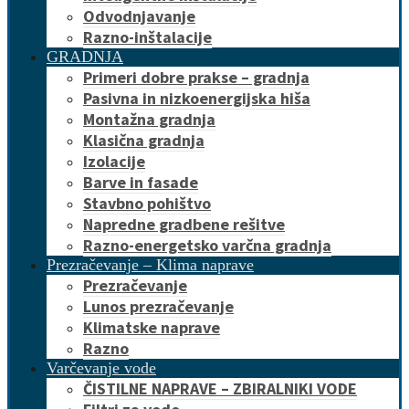
Odvodnjavanje
Razno-inštalacije
GRADNJA
Primeri dobre prakse – gradnja
Pasivna in nizkoenergijska hiša
Montažna gradnja
Klasična gradnja
Izolacije
Barve in fasade
Stavbno pohištvo
Napredne gradbene rešitve
Razno-energetsko varčna gradnja
Prezračevanje – Klima naprave
Prezračevanje
Lunos prezračevanje
Klimatske naprave
Razno
Varčevanje vode
ČISTILNE NAPRAVE – ZBIRALNIKI VODE