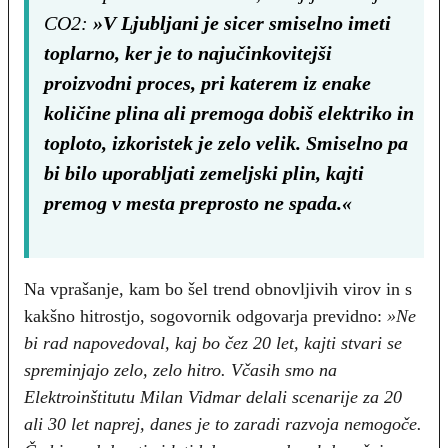
CO2:
»V Ljubljani je sicer smiselno imeti
toplarno, ker je to najučinkovitejši
proizvodni proces, pri katerem iz enake
količine plina ali premoga dobiš elektriko in
toploto, izkoristek je zelo velik. Smiselno pa
bi bilo uporabljati zemeljski plin, kajti
premog v mesta preprosto ne spada.«
Na vprašanje, kam bo šel trend obnovljivih virov in s
kakšno hitrostjo, sogovornik odgovarja previdno:
»Ne
bi rad napovedoval, kaj bo čez 20 let, kajti stvari se
spreminjajo zelo, zelo hitro. Včasih smo na
Elektroinštitutu Milan Vidmar delali scenarije za 20
ali 30 let naprej, danes je to zaradi razvoja nemogoče.