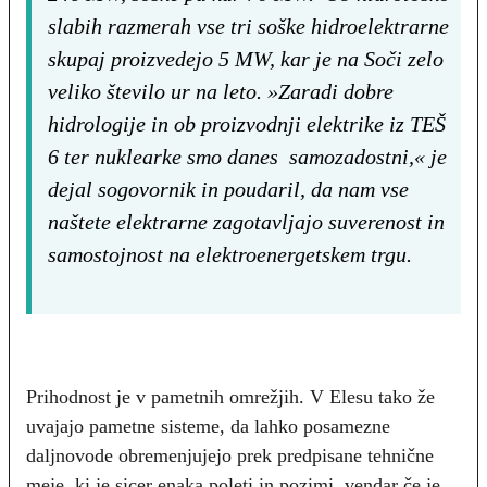
slabih razmerah vse tri soške hidroelektrarne
skupaj proizvedejo 5 MW, kar je na Soči zelo
veliko število ur na leto. »Zaradi dobre
hidrologije in ob proizvodnji elektrike iz TEŠ
6 ter nuklearke smo danes samozadostni,« je
dejal sogovornik in poudaril, da nam vse
naštete elektrarne zagotavljajo suverenost in
samostojnost na elektroenergetskem trgu.
Prihodnost je v pametnih omrežjih. V Elesu tako že
uvajajo pametne sisteme, da lahko posamezne
daljnovode obremenjujejo prek predpisane tehnične
meje, ki je sicer enaka poleti in pozimi, vendar če je