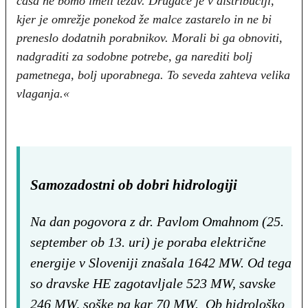
časa ne bomo imeli težav. Drugače je v distribuciji,
kjer je omrežje ponekod že malce zastarelo in ne bi
preneslo dodatnih porabnikov. Morali bi ga obnoviti,
nadgraditi za sodobne potrebe, ga narediti bolj
pametnega, bolj uporabnega. To seveda zahteva velika
vlaganja.«
Samozadostni ob dobri hidrologiji
Na dan pogovora z dr. Pavlom Omahnom (25.
september ob 13. uri) je poraba električne
energije v Sloveniji znašala 1642 MW. Od tega
so dravske HE zagotavljale 523 MW, savske
246 MW, soške pa kar 70 MW. Ob hidrološko