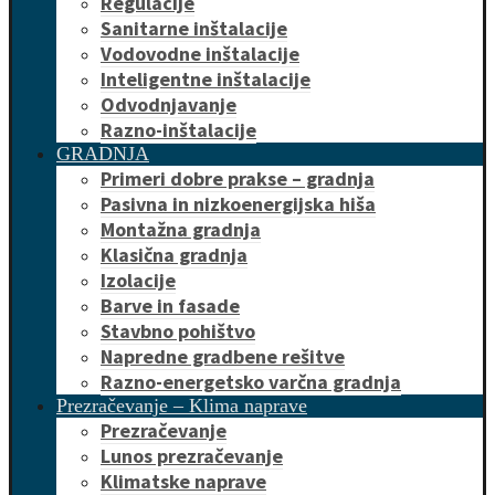
Regulacije
Sanitarne inštalacije
Vodovodne inštalacije
Inteligentne inštalacije
Odvodnjavanje
Razno-inštalacije
GRADNJA
Primeri dobre prakse – gradnja
Pasivna in nizkoenergijska hiša
Montažna gradnja
Klasična gradnja
Izolacije
Barve in fasade
Stavbno pohištvo
Napredne gradbene rešitve
Razno-energetsko varčna gradnja
Prezračevanje – Klima naprave
Prezračevanje
Lunos prezračevanje
Klimatske naprave