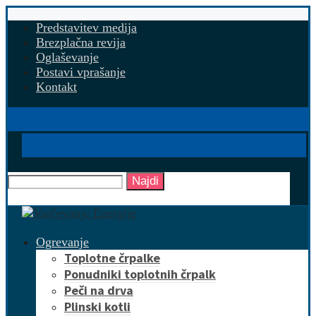
Predstavitev medija
Brezplačna revija
Oglaševanje
Postavi vprašanje
Kontakt
Najdi
Ogrevanje
Toplotne črpalke
Ponudniki toplotnih črpalk
Peči na drva
Plinski kotli