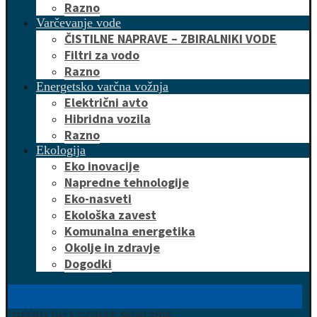
Razno
Varčevanje vode
ČISTILNE NAPRAVE – ZBIRALNIKI VODE
Filtri za vodo
Razno
Energetsko varčna vožnja
Električni avto
Hibridna vozila
Razno
Ekologija
Eko inovacije
Napredne tehnologije
Eko-nasveti
Ekološka zavest
Komunalna energetika
Okolje in zdravje
Dogodki
HITRO DO UGODNE PONUDBE