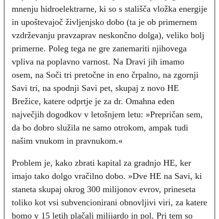
mnenju hidroelektrarne, ki so s stališča vložka energije
in upoštevajoč življenjsko dobo (ta je ob primernem
vzdrževanju pravzaprav neskončno dolga), veliko bolj
primerne. Poleg tega ne gre zanemariti njihovega
vpliva na poplavno varnost. Na Dravi jih imamo
osem, na Soči tri pretočne in eno črpalno, na zgornji
Savi tri, na spodnji Savi pet, skupaj z novo HE
Brežice, katere odprtje je za dr. Omahna eden
največjih dogodkov v letošnjem letu: »Prepričan sem,
da bo dobro služila ne samo otrokom, ampak tudi
našim vnukom in pravnukom.«
Problem je, kako zbrati kapital za gradnjo HE, ker
imajo tako dolgo vračilno dobo. »Dve HE na Savi, ki
staneta skupaj okrog 300 milijonov evrov, prineseta
toliko kot vsi subvencionirani obnovljivi viri, za katere
bomo v 15 letih plačali milijardo in pol. Pri tem so