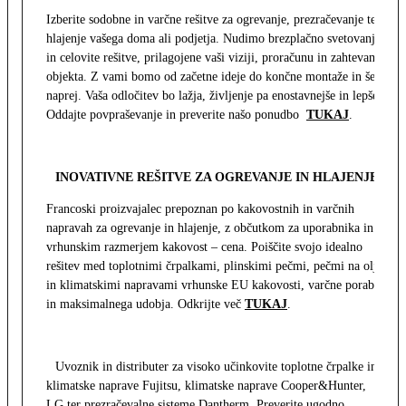
Izberite sodobne in varčne rešitve za ogrevanje, prezračevanje ter
hlajenje vašega doma ali podjetja. Nudimo brezplačno svetovanje
in celovite rešitve, prilagojene vaši viziji, proračunu in zahtevam
objekta. Z vami bomo od začetne ideje do končne montaže in še
naprej. Vaša odločitev bo lažja, življenje pa enostavnejše in lepše.
Oddajte povpraševanje in preverite našo ponudbo
TUKAJ
.
INOVATIVNE REŠITVE ZA OGREVANJE IN HLAJENJE
Francoski proizvajalec prepoznan po kakovostnih in varčnih
napravah za ogrevanje in hlajenje, z občutkom za uporabnika in z
vrhunskim razmerjem kakovost – cena. Poiščite svojo idealno
rešitev med toplotnimi črpalkami, plinskimi pečmi, pečmi na olje
in klimatskimi napravami vrhunske EU kakovosti, varčne porabe
in maksimalnega udobja. Odkrijte več
TUKAJ
.
Uvoznik in distributer za visoko učinkovite toplotne črpalke in
klimatske naprave Fujitsu, klimatske naprave Cooper&Hunter,
LG ter prezračevalne sisteme Dantherm. Preverite ugodno