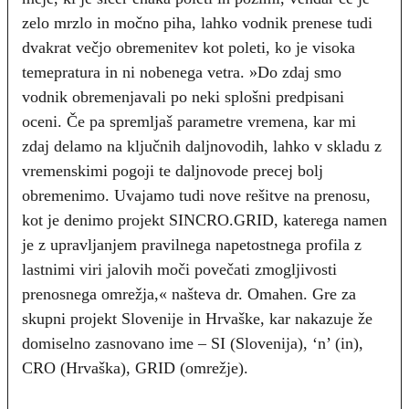
zelo mrzlo in močno piha, lahko vodnik prenese tudi
dvakrat večjo obremenitev kot poleti, ko je visoka
temepratura in ni nobenega vetra. »Do zdaj smo
vodnik obremenjavali po neki splošni predpisani
oceni. Če pa spremljaš parametre vremena, kar mi
zdaj delamo na ključnih daljnovodih, lahko v skladu z
vremenskimi pogoji te daljnovode precej bolj
obremenimo. Uvajamo tudi nove rešitve na prenosu,
kot je denimo projekt SINCRO.GRID, katerega namen
je z upravljanjem pravilnega napetostnega profila z
lastnimi viri jalovih moči povečati zmogljivosti
prenosnega omrežja,« našteva dr. Omahen. Gre za
skupni projekt Slovenije in Hrvaške, kar nakazuje že
domiselno zasnovano ime – SI (Slovenija), ‘n’ (in),
CRO (Hrvaška), GRID (omrežje).