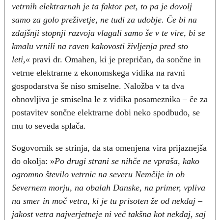
vetrnih elektrarnah je ta faktor pet, to pa je dovolj
samo za golo preživetje, ne tudi za udobje. Če bi na
zdajšnji stopnji razvoja vlagali samo še v te vire, bi se
kmalu vrnili na raven kakovosti življenja pred sto
leti,«
pravi dr. Omahen, ki je prepričan, da sončne in
vetrne elektrarne z ekonomskega vidika na ravni
gospodarstva še niso smiselne. Naložba v ta dva
obnovljiva je smiselna le z vidika posameznika – če za
postavitev sončne elektrarne dobi neko spodbudo, se
mu to seveda splača.
Sogovornik se strinja, da sta omenjena vira prijaznejša
do okolja: »
Po drugi strani se nihče ne vpraša, kako
ogromno število vetrnic na severu Nemčije in ob
Severnem morju, na obalah Danske, na primer, vpliva
na smer in moč vetra, ki je tu prisoten že od nekdaj –
jakost vetra najverjetneje ni več takšna kot nekdaj, saj