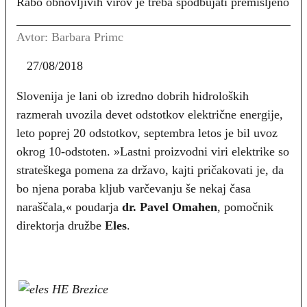
Rabo obnovljivih virov je treba spodbujati premišljeno
Avtor: Barbara Primc
27/08/2018
Slovenija je lani ob izredno dobrih hidroloških
razmerah uvozila devet odstotkov električne energije,
leto poprej 20 odstotkov, septembra letos je bil uvoz
okrog 10-odstoten. »Lastni proizvodni viri elektrike so
strateškega pomena za državo, kajti pričakovati je, da
bo njena poraba kljub varčevanju še nekaj časa
naraščala,« poudarja
dr. Pavel Omahen
, pomočnik
direktorja družbe
Eles
.