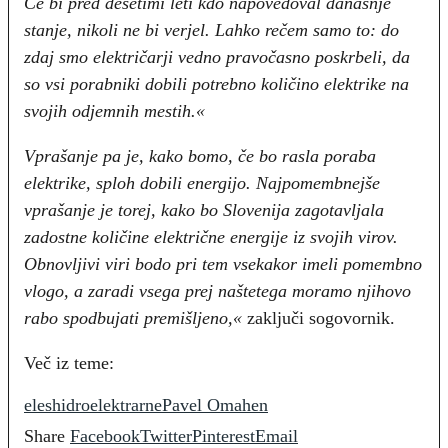
Če bi pred desetimi leti kdo napovedoval današnje
stanje, nikoli ne bi verjel. Lahko rečem samo to: do
zdaj smo električarji vedno pravočasno poskrbeli, da
so vsi porabniki dobili potrebno količino elektrike na
svojih odjemnih mestih.«
Vprašanje pa je, kako bomo, če bo rasla poraba
elektrike, sploh dobili energijo. Najpomembnejše
vprašanje je torej, kako bo Slovenija zagotavljala
zadostne količine električne energije iz svojih virov.
Obnovljivi viri bodo pri tem vsekakor imeli pomembno
vlogo, a zaradi vsega prej naštetega moramo njihovo
rabo spodbujati premišljeno,«
zaključi sogovornik.
Več iz teme:
eles
hidroelektrarne
Pavel Omahen
Share
Facebook
Twitter
Pinterest
Email