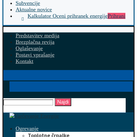
Subvencije
Aktualne novice
Kalkulator Oceni prihranek energije
Prihrani
Predstavitev medija
Brezplačna revija
Oglaševanje
Postavi vprašanje
Kontakt
Najdi
Ogrevanje
Toplotne črpalke