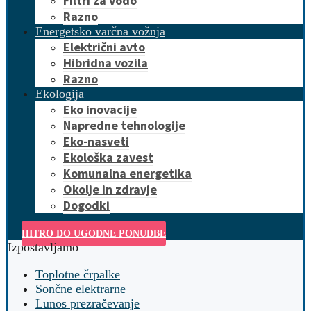
Filtri za vodo
Razno
Energetsko varčna vožnja
Električni avto
Hibridna vozila
Razno
Ekologija
Eko inovacije
Napredne tehnologije
Eko-nasveti
Ekološka zavest
Komunalna energetika
Okolje in zdravje
Dogodki
HITRO DO UGODNE PONUDBE
Izpostavljamo
Toplotne črpalke
Sončne elektrarne
Lunos prezračevanje