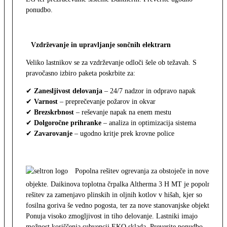
ponudbo.
Vzdrževanje in upravljanje sončnih elektrarn
Veliko lastnikov se za vzdrževanje odloči šele ob težavah. S
pravočasno izbiro paketa poskrbite za:
✔
Zanesljivost delovanja
– 24/7 nadzor in odpravo napak
✔
Varnost
– preprečevanje požarov in okvar
✔
Brezskrbnost
– reševanje napak na enem mestu
✔
Dolgoročne prihranke
– analiza in optimizacija sistema
✔
Zavarovanje
– ugodno kritje prek krovne police
Popolna rešitev ogrevanja za obstoječe in nove
objekte. Daikinova toplotna črpalka Altherma 3 H MT je popolna
rešitev za zamenjavo plinskih in oljnih kotlov v hišah, kjer so
fosilna goriva še vedno pogosta, ter za nove stanovanjske objekte.
Ponuja visoko zmogljivost in tiho delovanje. Lastniki imajo
možnost koriščenja subvencij EKO sklada. Preverite ponudbo