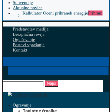
Subvencije
Aktualne novice
Kalkulator Oceni prihranek energije
Prihrani
Predstavitev medija
Brezplačna revija
Oglaševanje
Postavi vprašanje
Kontakt
Najdi
Ogrevanje
Toplotne črpalke