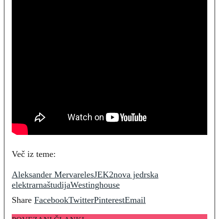
Več iz teme:
Aleksander Mervar
eles
JEK2
nova jedrska
elektrarna
študija
Westinghouse
Share
Facebook
Twitter
Pinterest
Email