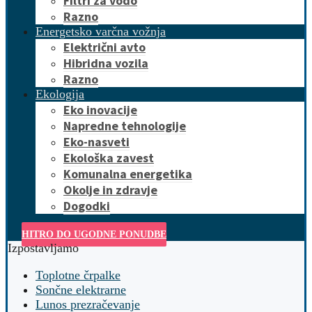
Filtri za vodo
Razno
Energetsko varčna vožnja
Električni avto
Hibridna vozila
Razno
Ekologija
Eko inovacije
Napredne tehnologije
Eko-nasveti
Ekološka zavest
Komunalna energetika
Okolje in zdravje
Dogodki
HITRO DO UGODNE PONUDBE
Izpostavljamo
Toplotne črpalke
Sončne elektrarne
Lunos prezračevanje