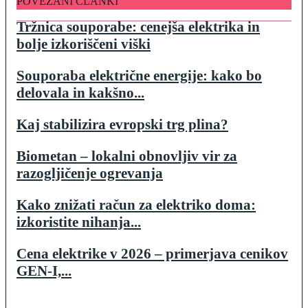
POVEZANI ČLANKI
Tržnica souporabe: cenejša elektrika in
bolje izkoriščeni viški
Souporaba električne energije: kako bo
delovala in kakšno...
Kaj stabilizira evropski trg plina?
Biometan – lokalni obnovljiv vir za
razogljičenje ogrevanja
Kako znižati račun za elektriko doma:
izkoristite nihanja...
Cena elektrike v 2026 – primerjava cenikov
GEN-I,...