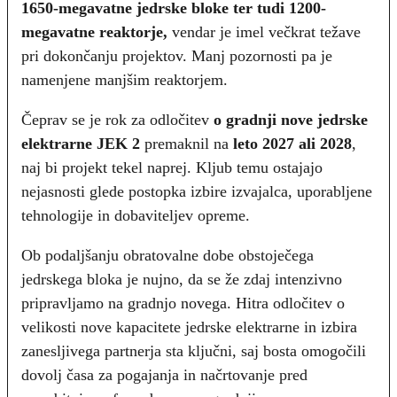
1650-megavatne jedrske bloke ter tudi 1200-
megavatne reaktorje,
vendar je imel večkrat težave
pri dokončanju projektov. Manj pozornosti pa je
namenjene manjšim reaktorjem.
Čeprav se je rok za odločitev
o gradnji nove jedrske
elektrarne JEK 2
premaknil na
leto 2027 ali 2028
,
naj bi projekt tekel naprej. Kljub temu ostajajo
nejasnosti glede postopka izbire izvajalca, uporabljene
tehnologije in dobaviteljev opreme.
Ob podaljšanju obratovalne dobe obstoječega
jedrskega bloka je nujno, da se že zdaj intenzivno
pripravljamo na gradnjo novega. Hitra odločitev o
velikosti nove kapacitete jedrske elektrarne in izbira
zanesljivega partnerja sta ključni, saj bosta omogočili
dovolj časa za pogajanja in načrtovanje pred