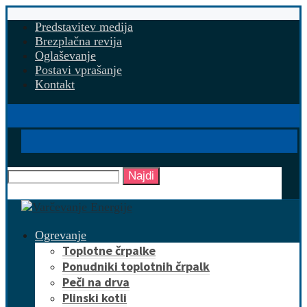
Predstavitev medija
Brezplačna revija
Oglaševanje
Postavi vprašanje
Kontakt
Najdi
Ogrevanje
Toplotne črpalke
Ponudniki toplotnih črpalk
Peči na drva
Plinski kotli