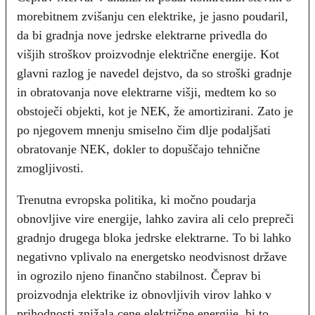
morebitnem zvišanju cen elektrike, je jasno poudaril,
da bi gradnja nove jedrske elektrarne privedla do
višjih stroškov proizvodnje električne energije. Kot
glavni razlog je navedel dejstvo, da so stroški gradnje
in obratovanja nove elektrarne višji, medtem ko so
obstoječi objekti, kot je NEK, že amortizirani. Zato je
po njegovem mnenju smiselno čim dlje podaljšati
obratovanje NEK, dokler to dopuščajo tehnične
zmogljivosti.
Trenutna evropska politika, ki močno poudarja
obnovljive vire energije, lahko zavira ali celo prepreči
gradnjo drugega bloka jedrske elektrarne. To bi lahko
negativno vplivalo na energetsko neodvisnost države
in ogrozilo njeno finančno stabilnost. Čeprav bi
proizvodnja elektrike iz obnovljivih virov lahko v
prihodnosti znižala cene električne energije, bi to