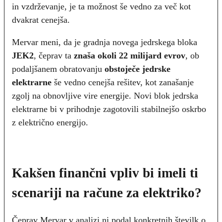
in vzdrževanje, je ta možnost še vedno za več kot
dvakrat cenejša.
Mervar meni, da je gradnja novega jedrskega bloka
JEK2
, čeprav ta
znaša okoli 22 milijard evrov
, ob
podaljšanem obratovanju
obstoječe jedrske
elektrarne
še vedno cenejša rešitev, kot zanašanje
zgolj na obnovljive vire energije. Novi blok jedrska
elektrarne bi v prihodnje zagotovili stabilnejšo oskrbo
z električno energijo.
Kakšen finančni vpliv bi imeli ti
scenariji na račune za elektriko?
Čeprav Mervar v analizi ni podal konkretnih številk o