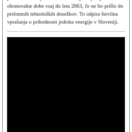
obratovalne dobe vsaj do leta 2063, če ne bo prišlo do
prelomnih tehnoloških dosežkov. To odpira številna
vprašanja o prihodnosti jedrske energije v Sloveniji.