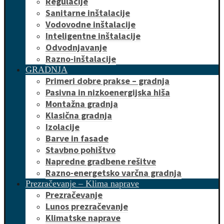
Regulacije
Sanitarne inštalacije
Vodovodne inštalacije
Inteligentne inštalacije
Odvodnjavanje
Razno-inštalacije
GRADNJA
Primeri dobre prakse – gradnja
Pasivna in nizkoenergijska hiša
Montažna gradnja
Klasična gradnja
Izolacije
Barve in fasade
Stavbno pohištvo
Napredne gradbene rešitve
Razno-energetsko varčna gradnja
Prezračevanje – Klima naprave
Prezračevanje
Lunos prezračevanje
Klimatske naprave