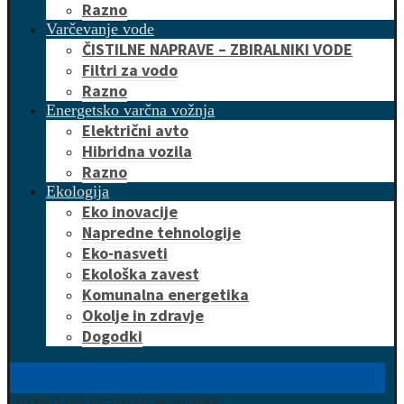
Razno
Varčevanje vode
ČISTILNE NAPRAVE – ZBIRALNIKI VODE
Filtri za vodo
Razno
Energetsko varčna vožnja
Električni avto
Hibridna vozila
Razno
Ekologija
Eko inovacije
Napredne tehnologije
Eko-nasveti
Ekološka zavest
Komunalna energetika
Okolje in zdravje
Dogodki
HITRO DO UGODNE PONUDBE