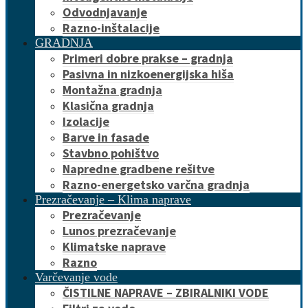
Odvodnjavanje
Razno-inštalacije
GRADNJA
Primeri dobre prakse – gradnja
Pasivna in nizkoenergijska hiša
Montažna gradnja
Klasična gradnja
Izolacije
Barve in fasade
Stavbno pohištvo
Napredne gradbene rešitve
Razno-energetsko varčna gradnja
Prezračevanje – Klima naprave
Prezračevanje
Lunos prezračevanje
Klimatske naprave
Razno
Varčevanje vode
ČISTILNE NAPRAVE – ZBIRALNIKI VODE