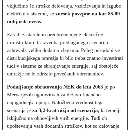
vključimo še stroške delovanja, vzdrževanja in izgube
elektrike v sistemu, se
znesek povzpne na kar 85,89
milijarde evrov.
Zaradi zastarele in preobremenjene električne
infrastrukture bi izvedba predlaganega scenarija
zahtevala velika dodatna vlaganja. Poleg posodobitve
distribucijskega omrežja bi bilo treba znatno investirati
tudi v sisteme za shranjevanje energije, saj obstoječe
omrežje ne bi zdržalo povečanih obremenitev.
Podaljšanje obratovanja NEK do leta 2063
je po
Mervarjevih ugotovitvah za državo finančno
najugodnejša opcija. Naložbena vrednost tega
scenarija je
za 3,2-krat nižja od scenarija
, ki temelji
izključno na obnovljivih virih energije. Tudi ob
upoštevanju vseh dodatnih stroškov, kot so delovanje