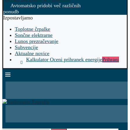
Avtomatsko pridobi več različnih
ponudb
Izpostavljamo
Toplotne črpalke
Sončne elektrarne
Lunos prezračevanje
Subvencije
Aktualne novice
Kalkulator Oceni prihranek energije
Prihrani