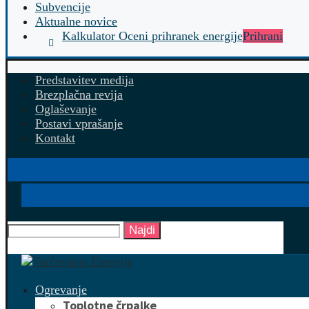
Subvencije
Aktualne novice
Kalkulator Oceni prihranek energije
Prihrani
Predstavitev medija
Brezplačna revija
Oglaševanje
Postavi vprašanje
Kontakt
Najdi
Ogrevanje
Toplotne črpalke