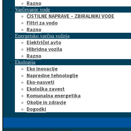
Razno
Varčevanje vode
ČISTILNE NAPRAVE – ZBIRALNIKI VODE
Filtri za vodo
Razno
Energetsko varčna vožnja
Električni avto
Hibridna vozila
Razno
Ekologija
Eko inovacije
Napredne tehnologije
Eko-nasveti
Ekološka zavest
Komunalna energetika
Okolje in zdravje
Dogodki
HITRO DO UGODNE PONUDBE