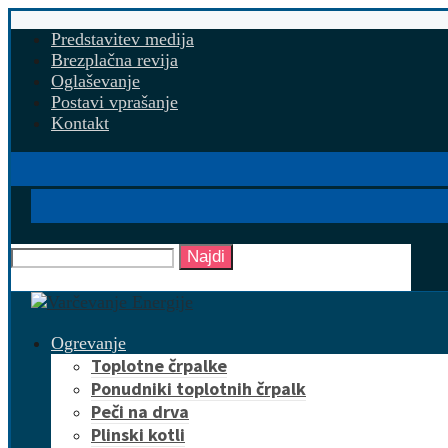
Predstavitev medija
Brezplačna revija
Oglaševanje
Postavi vprašanje
Kontakt
Najdi
Ogrevanje
Toplotne črpalke
Ponudniki toplotnih črpalk
Peči na drva
Plinski kotli