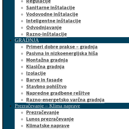
Regulacije
Sanitarne inštalacije
Vodovodne inštalacije
Inteligentne inštalacije
Odvodnjavanje
Razno-inštalacije
GRADNJA
Primeri dobre prakse – gradnja
Pasivna in nizkoenergijska hiša
Montažna gradnja
Klasična gradnja
Izolacije
Barve in fasade
Stavbno pohištvo
Napredne gradbene rešitve
Razno-energetsko varčna gradnja
Prezračevanje – Klima naprave
Prezračevanje
Lunos prezračevanje
Klimatske naprave