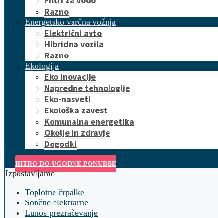
Filtri za vodo
Razno
Energetsko varčna vožnja
Električni avto
Hibridna vozila
Razno
Ekologija
Eko inovacije
Napredne tehnologije
Eko-nasveti
Ekološka zavest
Komunalna energetika
Okolje in zdravje
Dogodki
HITRO DO UGODNE PONUDBE
Izpostavljamo
Toplotne črpalke
Sončne elektrarne
Lunos prezračevanje