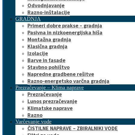
Odvodnjavanje
Razno-inštalacije
GRADNJA
Primeri dobre prakse – gradnja
Pasivna in nizkoenergijska hiša
Montažna gradnja
Klasična gradnja
Izolacije
Barve in fasade
Stavbno pohištvo
Napredne gradbene rešitve
Razno-energetsko varčna gradnja
Prezračevanje – Klima naprave
Prezračevanje
Lunos prezračevanje
Klimatske naprave
Razno
Varčevanje vode
ČISTILNE NAPRAVE – ZBIRALNIKI VODE