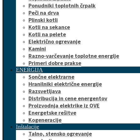
Ponudniki toplotnih črpalk
Peči na drva
Plinski kotli
Kotli na sekance
Kotli na pelete
Električno ogrevanje
Kamini
Razno-varčevanje toplotne energije
Primeri dobre prakse
ENERGIJA
Sončne elektrarne
Hranilniki električne energije
Razsvetljava
Distribucija in cene energentov
Proizvodnja elektrike iz OVE
Energetske rešitve
Kogeneracije
Inštalacije
Talno, stensko ogrevanje