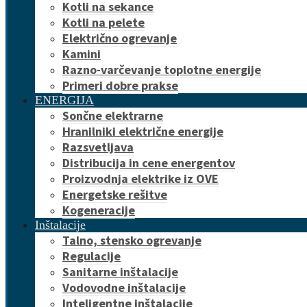
Kotli na sekance
Kotli na pelete
Električno ogrevanje
Kamini
Razno-varčevanje toplotne energije
Primeri dobre prakse
ENERGIJA
Sončne elektrarne
Hranilniki električne energije
Razsvetljava
Distribucija in cene energentov
Proizvodnja elektrike iz OVE
Energetske rešitve
Kogeneracije
Inštalacije
Talno, stensko ogrevanje
Regulacije
Sanitarne inštalacije
Vodovodne inštalacije
Inteligentne inštalacije