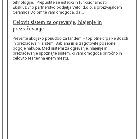
tehnologije. Prepustite se estetiki in funkcionalnosti
Ekskluzivno partnerstvo podjetja Veto, d.o.o. s proizvajalcem
Ceramica Dolomite vam omogoča, da …
Celovit sistem za ogrevanje, hlajenje in
prezračevanje
Preverite akcijsko ponudbo za tandem – toplotne črpalke Bosch
in prezračevalni sistemi Sabiana in si zagotovite posebne
pogoje nakupa. Med sistemi za ogrevanje, hlajenje in
prezračevanje spoznajte sistem, ki vam omogoča priročno in
celovito rešitev na enem mestu.