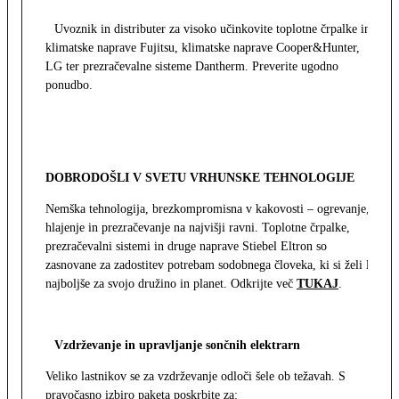
Uvoznik in distributer za visoko učinkovite toplotne črpalke in
klimatske naprave Fujitsu, klimatske naprave Cooper&Hunter,
LG ter prezračevalne sisteme Dantherm. Preverite ugodno
ponudbo.
DOBRODOŠLI V SVETU VRHUNSKE TEHNOLOGIJE
Nemška tehnologija, brezkompromisna v kakovosti – ogrevanje,
hlajenje in prezračevanje na najvišji ravni. Toplotne črpalke,
prezračevalni sistemi in druge naprave Stiebel Eltron so
zasnovane za zadostitev potrebam sodobnega človeka, ki si želi le
najboljše za svojo družino in planet. Odkrijte več
TUKAJ
.
Vzdrževanje in upravljanje sončnih elektrarn
Veliko lastnikov se za vzdrževanje odloči šele ob težavah. S
pravočasno izbiro paketa poskrbite za: