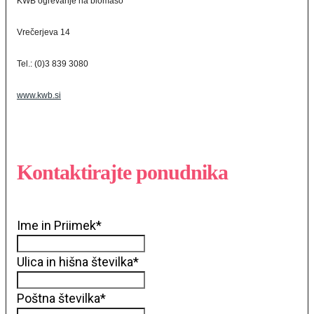
KWB ogrevanje na biomaso
Vrečerjeva 14
Tel.: (0)3 839 3080
www.kwb.si
Kontaktirajte ponudnika
Ime in Priimek
*
Ulica in hišna številka
*
Poštna številka
*