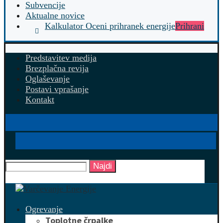
Subvencije
Aktualne novice
Kalkulator Oceni prihranek energije
Prihrani
Predstavitev medija
Brezplačna revija
Oglaševanje
Postavi vprašanje
Kontakt
Najdi
Ogrevanje
Toplotne črpalke