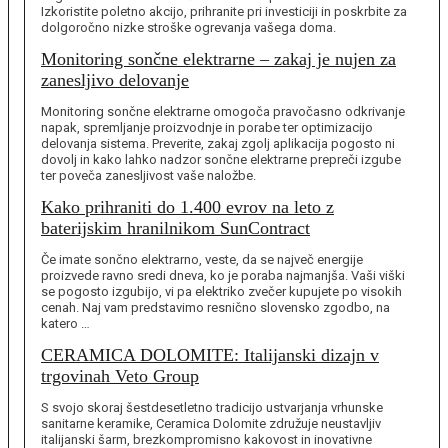
Izkoristite poletno akcijo, prihranite pri investiciji in poskrbite za
dolgoročno nizke stroške ogrevanja vašega doma.
Monitoring sončne elektrarne – zakaj je nujen za
zanesljivo delovanje
Monitoring sončne elektrarne omogoča pravočasno odkrivanje
napak, spremljanje proizvodnje in porabe ter optimizacijo
delovanja sistema. Preverite, zakaj zgolj aplikacija pogosto ni
dovolj in kako lahko nadzor sončne elektrarne prepreči izgube
ter poveča zanesljivost vaše naložbe.
Kako prihraniti do 1.400 evrov na leto z
baterijskim hranilnikom SunContract
Če imate sončno elektrarno, veste, da se največ energije
proizvede ravno sredi dneva, ko je poraba najmanjša. Vaši viški
se pogosto izgubijo, vi pa elektriko zvečer kupujete po visokih
cenah. Naj vam predstavimo resnično slovensko zgodbo, na
katero …
CERAMICA DOLOMITE: Italijanski dizajn v
trgovinah Veto Group
S svojo skoraj šestdesetletno tradicijo ustvarjanja vrhunske
sanitarne keramike, Ceramica Dolomite združuje neustavljiv
italijanski šarm, brezkompromisno kakovost in inovativne