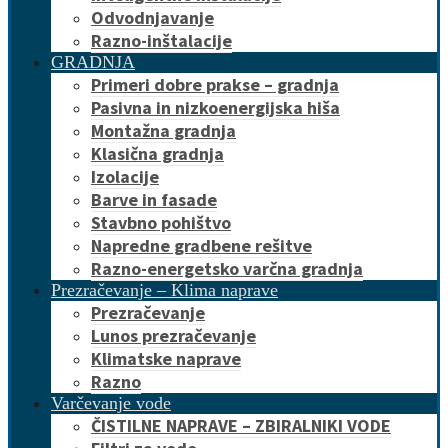
Odvodnjavanje
Razno-inštalacije
GRADNJA
Primeri dobre prakse – gradnja
Pasivna in nizkoenergijska hiša
Montažna gradnja
Klasična gradnja
Izolacije
Barve in fasade
Stavbno pohištvo
Napredne gradbene rešitve
Razno-energetsko varčna gradnja
Prezračevanje – Klima naprave
Prezračevanje
Lunos prezračevanje
Klimatske naprave
Razno
Varčevanje vode
ČISTILNE NAPRAVE – ZBIRALNIKI VODE