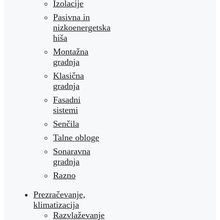
Izolacije
Pasivna in
nizkoenergetska
hiša
Montažna
gradnja
Klasična
gradnja
Fasadni
sistemi
Senčila
Talne obloge
Sonaravna
gradnja
Razno
Prezračevanje,
klimatizacija
Razvlaževanje