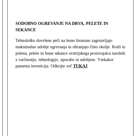
SODOBNO OGREVANJE NA DRVA, PELETE IN
SEKANCE
Tehnološko dovršene peči na lesno biomaso zagotavljajo
maksimalno udobje ogrevanja in ohranjajo čisto okolje. Kotli na
polena, pelete in lesne sekance avstrijskega proizvajalca navdušijo
z varčnostjo, tehnologijo, uporabo in udobjem. Vsekakor
pametna investicija. Odkrijte več
TUKAJ
.