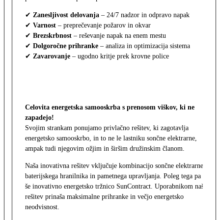
✔
Zanesljivost delovanja
– 24/7 nadzor in odpravo napak
✔
Varnost
– preprečevanje požarov in okvar
✔
Brezskrbnost
– reševanje napak na enem mestu
✔
Dolgoročne prihranke
– analiza in optimizacija sistema
✔
Zavarovanje
– ugodno kritje prek krovne police
Celovita energetska samooskrba s prenosom viškov, ki ne
zapadejo!
Svojim strankam ponujamo privlačno rešitev, ki zagotavlja
energetsko samooskrbo, in to ne le lastniku sončne elektrarne,
ampak tudi njegovim ožjim in širšim družinskim članom.
Naša inovativna rešitev vključuje kombinacijo sončne elektrarne,
baterijskega hranilnika in pametnega upravljanja. Poleg tega pa
še inovativno energetsko tržnico SunContract. Uporabnikom naša
rešitev prinaša maksimalne prihranke in večjo energetsko
neodvisnost.