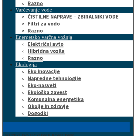
Razno
Varčevanje vode
ČISTILNE NAPRAVE – ZBIRALNIKI VODE
Filtri za vodo
Razno
Energetsko varčna vožnja
Električni avto
Hibridna vozila
Razno
Ekologija
Eko inovacije
Napredne tehnologije
Eko-nasveti
Ekološka zavest
Komunalna energetika
Okolje in zdravje
Dogodki
HITRO DO UGODNE PONUDBE