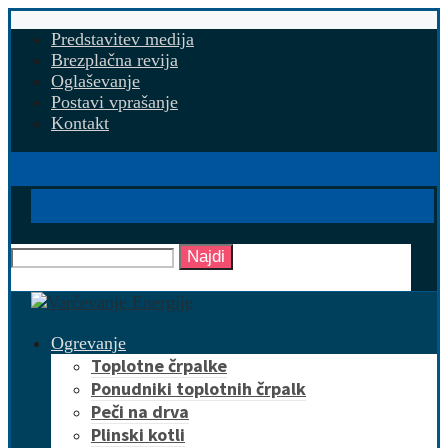
Predstavitev medija
Brezplačna revija
Oglaševanje
Postavi vprašanje
Kontakt
Najdi
Ogrevanje
Toplotne črpalke
Ponudniki toplotnih črpalk
Peči na drva
Plinski kotli