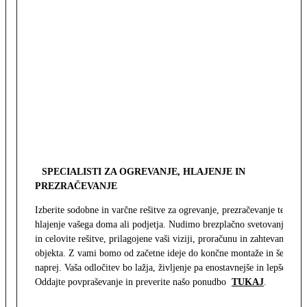
SPECIALISTI ZA OGREVANJE, HLAJENJE IN
PREZRAČEVANJE
Izberite sodobne in varčne rešitve za ogrevanje, prezračevanje ter
hlajenje vašega doma ali podjetja. Nudimo brezplačno svetovanje
in celovite rešitve, prilagojene vaši viziji, proračunu in zahtevam
objekta. Z vami bomo od začetne ideje do končne montaže in še
naprej. Vaša odločitev bo lažja, življenje pa enostavnejše in lepše.
Oddajte povpraševanje in preverite našo ponudbo
TUKAJ
.