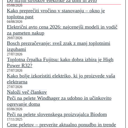
Do nižjih stroškov elektrike za dom in avto
05/08/2026
Kako preprečiti vročino v stanovanju – okno je
toplotna past
04/08/2026
Električni avto cena 2026: najcenejši modeli in vodič
za pameten nakup
29/07/2026
Bosch prezračevanje: svež zrak z manj toplotnimi
izgubami
27/07/2026
Toplotna črpalka Fujitsu: kako dobra izbira je High
Power R32?
27/07/2026
Kako bolje izkoristiti elektriko, ki jo proizvede vaša
elektrarna
27/07/2026
Naloži več člankov
Peči na pelete Windhager za udobno in učinkovito
ogrevanje doma
03/06/2026
Peči na pelete slovenskega proizvajalca Biodom
17/11/2025
Cene peletov – preverite aktualno ponudbo in trende