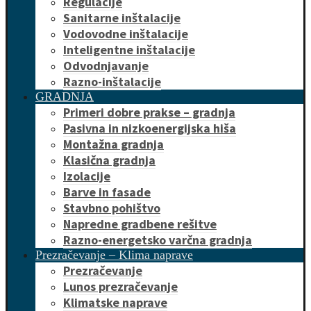
Regulacije
Sanitarne inštalacije
Vodovodne inštalacije
Inteligentne inštalacije
Odvodnjavanje
Razno-inštalacije
GRADNJA
Primeri dobre prakse – gradnja
Pasivna in nizkoenergijska hiša
Montažna gradnja
Klasična gradnja
Izolacije
Barve in fasade
Stavbno pohištvo
Napredne gradbene rešitve
Razno-energetsko varčna gradnja
Prezračevanje – Klima naprave
Prezračevanje
Lunos prezračevanje
Klimatske naprave