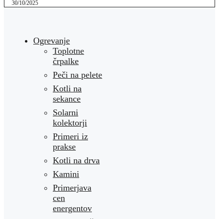
30/10/2025
Ogrevanje
Toplotne
črpalke
Peči na pelete
Kotli na
sekance
Solarni
kolektorji
Primeri iz
prakse
Kotli na drva
Kamini
Primerjava
cen
energentov