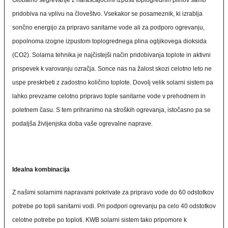
Globalno segrevanje z naraščajočimi izpusti toplogrednih plinov samo
pridobiva na vplivu na človeštvo. Vsekakor se posameznik, ki izrablja
sončno energijo za pripravo sanitarne vode ali za podporo ogrevanju,
popolnoma izogne izpustom toplogrednega plina ogljikovega dioksida
(CO2). Solarna tehnika je najčistejši način pridobivanja toplote in aktivni
prispevek k varovanju ozračja. Sonce nas na žalost skozi celotno leto ne
uspe preskrbeti z zadostno količino toplote. Dovolj velik solarni sistem pa
lahko prevzame celotno pripravo tople sanitarne vode v prehodnem in
poletnem času. S tem prihranimo na stroških ogrevanja, istočasno pa se
podaljša življenjska doba vaše ogrevalne naprave.
Idealna kombinacija
Z našimi solarnimi napravami pokrivate za pripravo vode do 60 odstotkov
potrebe po topli sanitarni vodi. Pri podpori ogrevanju pa celo 40 odstotkov
celotne potrebe po toploti. KWB solarni sistem tako pripomore k