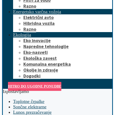
Filtri za vodo
Razno
Energetsko varčna vožnja
Električni avto
Hibridna vozila
Razno
Ekologija
Eko inovacije
Napredne tehnologije
Eko-nasveti
Ekološka zavest
Komunalna energetika
Okolje in zdravje
Dogodki
HITRO DO UGODNE PONUDBE
Izpostavljamo
Toplotne črpalke
Sončne elektrarne
Lunos prezračevanje