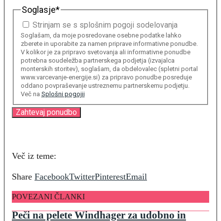
Soglasje
*
Strinjam se s splošnim pogoji sodelovanja
Soglašam, da moje posredovane osebne podatke lahko
zberete in uporabite za namen priprave informativne ponudbe.
V kolikor je za pripravo svetovanja ali informativne ponudbe
potrebna soudeležba partnerskega podjetja (izvajalca
monterskih storitev), soglašam, da obdelovalec (spletni portal
www.varcevanje-energije.si) za pripravo ponudbe posreduje
oddano povpraševanje ustreznemu partnerskemu podjetju.
Več na
Splošni pogojii
Več iz teme:
Share
Facebook
Twitter
Pinterest
Email
POVEZANI ČLANKI
Peči na pelete Windhager za udobno in