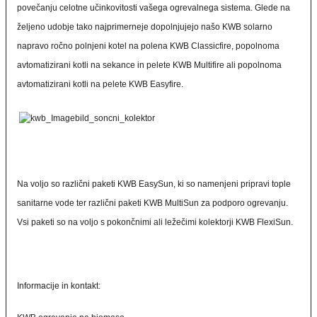
povečanju celotne učinkovitosti vašega ogrevalnega sistema. Glede na
željeno udobje tako najprimerneje dopolnjujejo našo KWB solarno
napravo ročno polnjeni kotel na polena KWB Classicfire, popolnoma
avtomatizirani kotli na sekance in pelete KWB Multifire ali popolnoma
avtomatizirani kotli na pelete KWB Easyfire.
Na voljo so različni paketi KWB EasySun, ki so namenjeni pripravi tople
sanitarne vode ter različni paketi KWB MultiSun za podporo ogrevanju.
Vsi paketi so na voljo s pokončnimi ali ležečimi kolektorji KWB FlexiSun.
Informacije in kontakt: