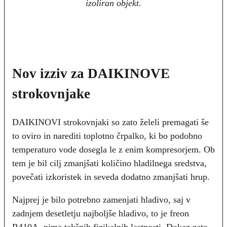
izoliran objekt.
Nov izziv za DAIKINOVE
strokovnjake
DAIKINOVI strokovnjaki so zato želeli premagati še
to oviro in narediti toplotno črpalko, ki bo podobno
temperaturo vode dosegla le z enim kompresorjem. Ob
tem je bil cilj zmanjšati količino hladilnega sredstva,
povečati izkoristek in seveda dodatno zmanjšati hrup.
Najprej je bilo potrebno zamenjati hladivo, saj v
zadnjem desetletju najboljše hladivo, to je freon
R410A, nima takšnih fizikalnih lastnosti. Dokaz zato