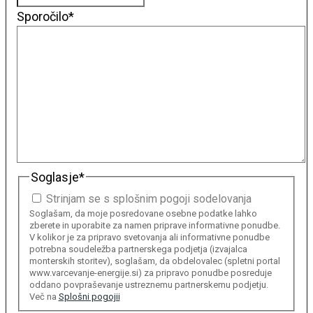
Sporočilo
*
Soglasje
*
Strinjam se s splošnim pogoji sodelovanja
Soglašam, da moje posredovane osebne podatke lahko
zberete in uporabite za namen priprave informativne ponudbe.
V kolikor je za pripravo svetovanja ali informativne ponudbe
potrebna soudeležba partnerskega podjetja (izvajalca
monterskih storitev), soglašam, da obdelovalec (spletni portal
www.varcevanje-energije.si) za pripravo ponudbe posreduje
oddano povpraševanje ustreznemu partnerskemu podjetju.
Več na
Splošni pogojii