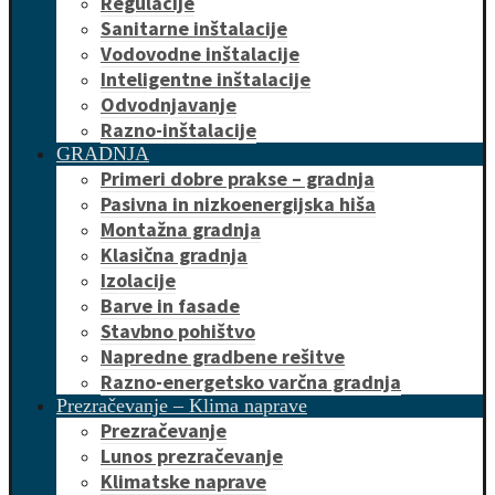
Regulacije
Sanitarne inštalacije
Vodovodne inštalacije
Inteligentne inštalacije
Odvodnjavanje
Razno-inštalacije
GRADNJA
Primeri dobre prakse – gradnja
Pasivna in nizkoenergijska hiša
Montažna gradnja
Klasična gradnja
Izolacije
Barve in fasade
Stavbno pohištvo
Napredne gradbene rešitve
Razno-energetsko varčna gradnja
Prezračevanje – Klima naprave
Prezračevanje
Lunos prezračevanje
Klimatske naprave