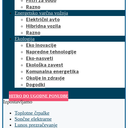
Filtri za vodo
Razno
Energetsko varčna vožnja
Električni avto
Hibridna vozila
Razno
Ekologija
Eko inovacije
Napredne tehnologije
Eko-nasveti
Ekološka zavest
Komunalna energetika
Okolje in zdravje
Dogodki
HITRO DO UGODNE PONUDBE
Izpostavljamo
Toplotne črpalke
Sončne elektrarne
Lunos prezračevanje