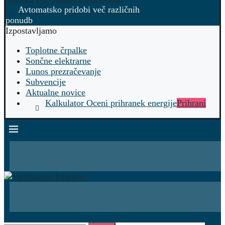
Avtomatsko pridobi več različnih
ponudb
Izpostavljamo
Toplotne črpalke
Sončne elektrarne
Lunos prezračevanje
Subvencije
Aktualne novice
Kalkulator Oceni prihranek energije
Prihrani