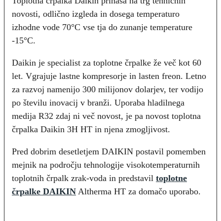
Toplotna črpalka Daikin prinaša na trg tehničnih
novosti, odlično izgleda in dosega temperaturo
izhodne vode 70°C vse tja do zunanje temperature
-15°C.
Daikin je specialist za toplotne črpalke že več kot 60
let. Vgrajuje lastne kompresorje in lasten freon. Letno
za razvoj namenijo 300 milijonov dolarjev, ter vodijo
po številu inovacij v branži. Uporaba hladilnega
medija R32 zdaj ni več novost, je pa novost toplotna
črpalka Daikin 3H HT in njena zmogljivost.
Pred dobrim desetletjem DAIKIN postavil pomemben
mejnik na področju tehnologije visokotemperaturnih
toplotnih črpalk zrak-voda in predstavil
toplotne
črpalke DAIKIN
Altherma HT za domačo uporabo.