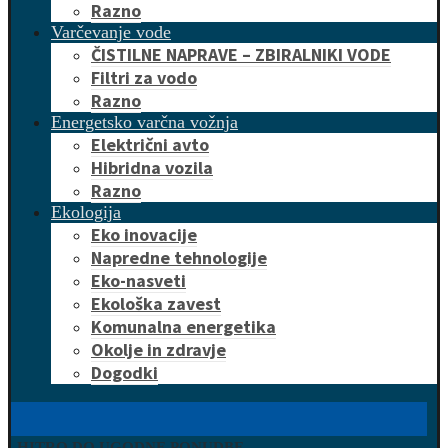
Razno
Varčevanje vode
ČISTILNE NAPRAVE – ZBIRALNIKI VODE
Filtri za vodo
Razno
Energetsko varčna vožnja
Električni avto
Hibridna vozila
Razno
Ekologija
Eko inovacije
Napredne tehnologije
Eko-nasveti
Ekološka zavest
Komunalna energetika
Okolje in zdravje
Dogodki
HITRO DO UGODNE PONUDBE