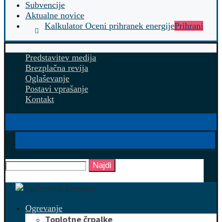
Subvencije
Aktualne novice
Kalkulator Oceni prihranek energije
Prihrani
Predstavitev medija
Brezplačna revija
Oglaševanje
Postavi vprašanje
Kontakt
Najdi
Ogrevanje
Toplotne črpalke