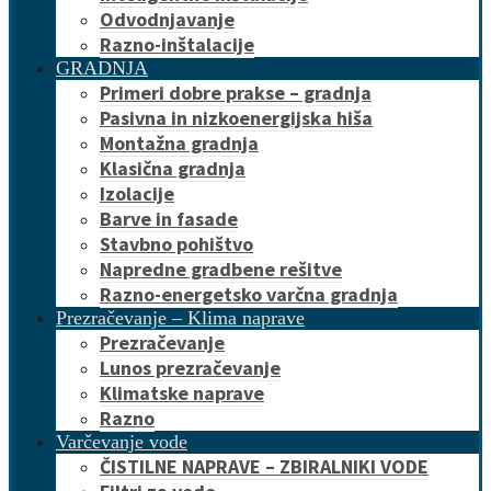
Odvodnjavanje
Razno-inštalacije
GRADNJA
Primeri dobre prakse – gradnja
Pasivna in nizkoenergijska hiša
Montažna gradnja
Klasična gradnja
Izolacije
Barve in fasade
Stavbno pohištvo
Napredne gradbene rešitve
Razno-energetsko varčna gradnja
Prezračevanje – Klima naprave
Prezračevanje
Lunos prezračevanje
Klimatske naprave
Razno
Varčevanje vode
ČISTILNE NAPRAVE – ZBIRALNIKI VODE