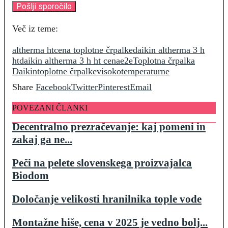
Več iz teme:
altherma ht
cena toplotne črpalke
daikin altherma 3 h
ht
daikin altherma 3 h ht cena
e2e
Toplotna črpalka
Daikin
toplotne črpalke
visokotemperaturne
Share
Facebook
Twitter
Pinterest
Email
POVEZANI ČLANKI
Decentralno prezračevanje: kaj pomeni in
zakaj ga ne...
Peči na pelete slovenskega proizvajalca
Biodom
Določanje velikosti hranilnika tople vode
Montažne hiše, cena v 2025 je vedno bolj...