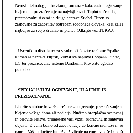
Nemška tehnologija, brezkompromisna v kakovosti – ogrevanje,
hlajenje in prezračevanje na najvišji ravni. Toplotne črpalke,
prezračevalni sistemi in druge naprave Stiebel Eltron so
zasnovane za zadostitev potrebam sodobnega človeka, ki si želi le
najboljše za svojo družino in planet. Odkrijte več
TUKAJ
.
Uvoznik in distributer za visoko učinkovite toplotne črpalke in
klimatske naprave Fujitsu, klimatske naprave Cooper&Hunter,
LG ter prezračevalne sisteme Dantherm. Preverite ugodno
ponudbo.
SPECIALISTI ZA OGREVANJE, HLAJENJE IN
PREZRAČEVANJE
Izberite sodobne in varčne rešitve za ogrevanje, prezračevanje ter
hlajenje vašega doma ali podjetja. Nudimo brezplačno svetovanje
in celovite rešitve, prilagojene vaši viziji, proračunu in zahtevam
objekta. Z vami bomo od začetne ideje do končne montaže in še
naprej. Vaša odločitev bo lažja, življenje pa enostavnejše in lepše.