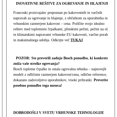
INOVATIVNE REŠITVE ZA OGREVANJE IN HLAJENJE
Francoski proizvajalec prepoznan po kakovostnih in varčnih
napravah za ogrevanje in hlajenje, z občutkom za uporabnika in z
vrhunskim razmerjem kakovost – cena. Poiščite svojo idealno
rešitev med toplotnimi črpalkami, plinskimi pečmi, pečmi na olje
in klimatskimi napravami vrhunske EU kakovosti, varčne porabe
in maksimalnega udobja. Odkrijte več
TUKAJ
.
POZOR: Ste preverili zadnjo Bosch ponudbo, ki konkretno
zniža vaše stroške ogrevanja?
Bosch toplotne črpalke in ostala ogrevalna tehnika – najnovejši
modeli z odličnim razmerjem kakovost/cena, odlične reference,
dokazano zadovoljstvo uporabnikov, visoki prihranki.
Preverite
posebno ponudbo tega meseca!
DOBRODOŠLI V SVETU VRHUNSKE TEHNOLOGIJE