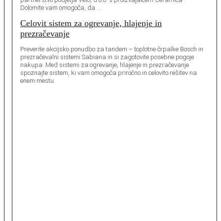
Dolomite vam omogoča, da …
Celovit sistem za ogrevanje, hlajenje in
prezračevanje
Preverite akcijsko ponudbo za tandem – toplotne črpalke Bosch in
prezračevalni sistemi Sabiana in si zagotovite posebne pogoje
nakupa. Med sistemi za ogrevanje, hlajenje in prezračevanje
spoznajte sistem, ki vam omogoča priročno in celovito rešitev na
enem mestu.