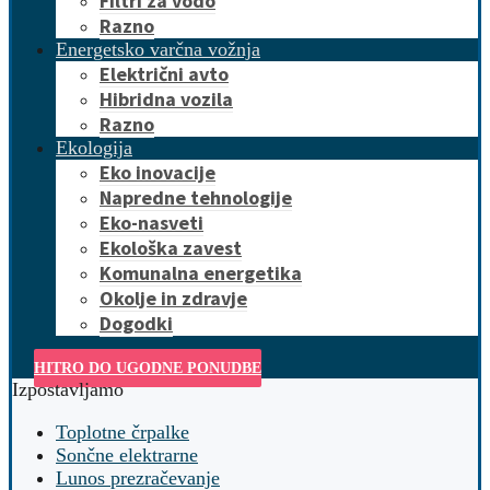
Filtri za vodo
Razno
Energetsko varčna vožnja
Električni avto
Hibridna vozila
Razno
Ekologija
Eko inovacije
Napredne tehnologije
Eko-nasveti
Ekološka zavest
Komunalna energetika
Okolje in zdravje
Dogodki
HITRO DO UGODNE PONUDBE
Izpostavljamo
Toplotne črpalke
Sončne elektrarne
Lunos prezračevanje