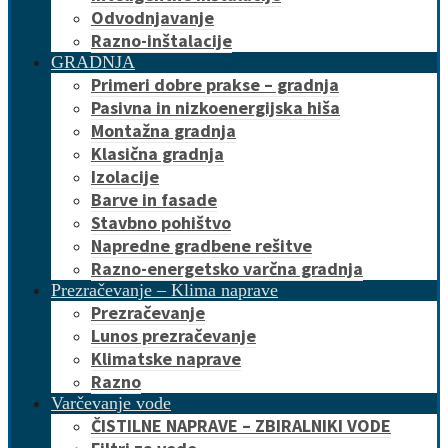
Odvodnjavanje
Razno-inštalacije
GRADNJA
Primeri dobre prakse – gradnja
Pasivna in nizkoenergijska hiša
Montažna gradnja
Klasična gradnja
Izolacije
Barve in fasade
Stavbno pohištvo
Napredne gradbene rešitve
Razno-energetsko varčna gradnja
Prezračevanje – Klima naprave
Prezračevanje
Lunos prezračevanje
Klimatske naprave
Razno
Varčevanje vode
ČISTILNE NAPRAVE – ZBIRALNIKI VODE