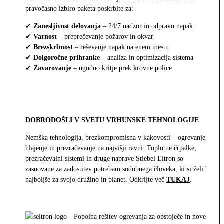
pravočasno izbiro paketa poskrbite za:
✔
Zanesljivost delovanja
– 24/7 nadzor in odpravo napak
✔
Varnost
– preprečevanje požarov in okvar
✔
Brezskrbnost
– reševanje napak na enem mestu
✔
Dolgoročne prihranke
– analiza in optimizacija sistema
✔
Zavarovanje
– ugodno kritje prek krovne police
DOBRODOŠLI V SVETU VRHUNSKE TEHNOLOGIJE
Nemška tehnologija, brezkompromisna v kakovosti – ogrevanje,
hlajenje in prezračevanje na najvišji ravni. Toplotne črpalke,
prezračevalni sistemi in druge naprave Stiebel Eltron so
zasnovane za zadostitev potrebam sodobnega človeka, ki si želi le
najboljše za svojo družino in planet. Odkrijte več
TUKAJ
.
Popolna rešitev ogrevanja za obstoječe in nove