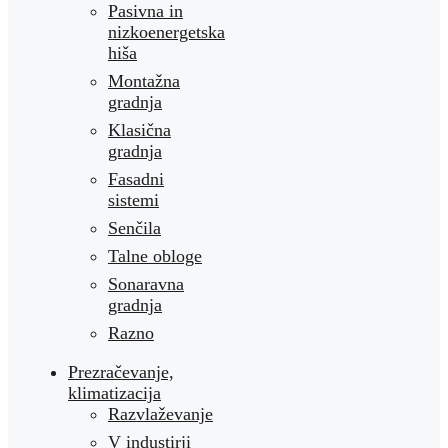
Pasivna in
nizkoenergetska
hiša
Montažna
gradnja
Klasična
gradnja
Fasadni
sistemi
Senčila
Talne obloge
Sonaravna
gradnja
Razno
Prezračevanje,
klimatizacija
Razvlaževanje
V industirji