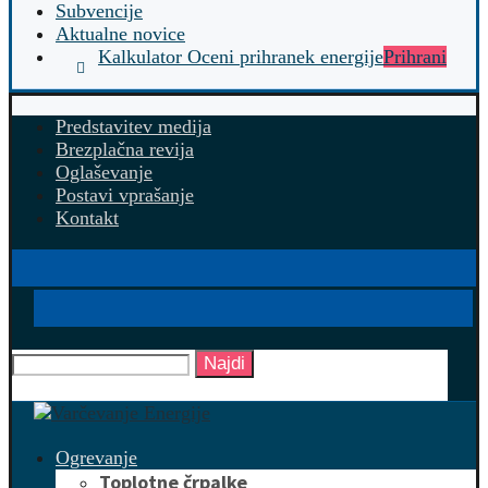
Subvencije
Aktualne novice
Kalkulator Oceni prihranek energije
Prihrani
Predstavitev medija
Brezplačna revija
Oglaševanje
Postavi vprašanje
Kontakt
Najdi
Ogrevanje
Toplotne črpalke