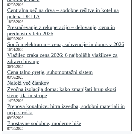
02/05/2026
Centralna peč na drva – sodobne rešitve in kotel na
polena DELTA
18/03/2026
Prezračevanje z rekuperacijo – delovanje, cena in
prednosti v letu 2026
06/02/2026
Sončna elektrarna – cena, subvencije in donos v 2026
16/01/2026
Vlažilec zraka cena 2026: 6 najboljših vlažilcev za
zdravo bivanje
30/10/2025
Cena talno gretje, suhomontažni sistem
03/08/2025
Naloži več člankov
Zvočna izolacija doma: kako zmanjšati hrup skozi
stene, tla in strope
14/07/2026
Prenova kopalnice: hitra izvedba, sodobni materiali in
nižji stroški
09/03/2026
Enostavne sodobne, moderne hiše
07/05/2025