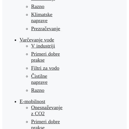
Razno
Klimatske
naprave
Prezračevanje
Varčevanje vode
V industriji
Primeri dobre
prakse
Filtri za vodo
Čistilne
naprave
Razno
E-mobilnost
Onesnaževanje
z CO2
Primeri dobre
prakse