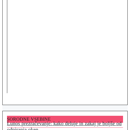
SORODNE VSEBINE
Lunos prezračevanje: kako deluje in zakaj je boljše od
odpiranja oken