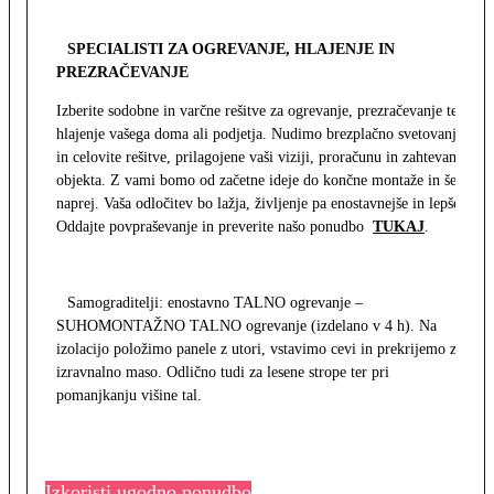
SPECIALISTI ZA OGREVANJE, HLAJENJE IN
PREZRAČEVANJE
Izberite sodobne in varčne rešitve za ogrevanje, prezračevanje ter
hlajenje vašega doma ali podjetja. Nudimo brezplačno svetovanje
in celovite rešitve, prilagojene vaši viziji, proračunu in zahtevam
objekta. Z vami bomo od začetne ideje do končne montaže in še
naprej. Vaša odločitev bo lažja, življenje pa enostavnejše in lepše.
Oddajte povpraševanje in preverite našo ponudbo
TUKAJ
.
Samograditelji: enostavno TALNO ogrevanje –
SUHOMONTAŽNO TALNO ogrevanje (izdelano v 4 h). Na
izolacijo položimo panele z utori, vstavimo cevi in prekrijemo z
izravnalno maso. Odlično tudi za lesene strope ter pri
pomanjkanju višine tal.
Izkoristi ugodno ponudbo