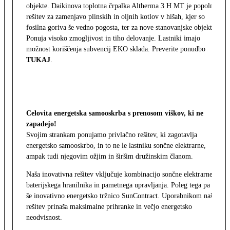
objekte. Daikinova toplotna črpalka Altherma 3 H MT je popolna
rešitev za zamenjavo plinskih in oljnih kotlov v hišah, kjer so
fosilna goriva še vedno pogosta, ter za nove stanovanjske objekte.
Ponuja visoko zmogljivost in tiho delovanje. Lastniki imajo
možnost koriščenja subvencij EKO sklada. Preverite ponudbo
TUKAJ
.
Celovita energetska samooskrba s prenosom viškov, ki ne
zapadejo!
Svojim strankam ponujamo privlačno rešitev, ki zagotavlja
energetsko samooskrbo, in to ne le lastniku sončne elektrarne,
ampak tudi njegovim ožjim in širšim družinskim članom.
Naša inovativna rešitev vključuje kombinacijo sončne elektrarne,
baterijskega hranilnika in pametnega upravljanja. Poleg tega pa
še inovativno energetsko tržnico SunContract. Uporabnikom naša
rešitev prinaša maksimalne prihranke in večjo energetsko
neodvisnost.