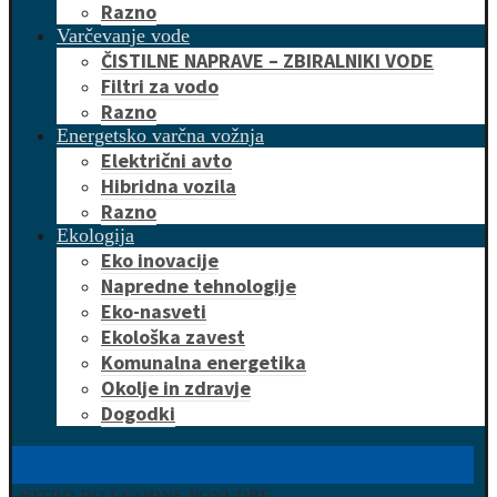
Razno
Varčevanje vode
ČISTILNE NAPRAVE – ZBIRALNIKI VODE
Filtri za vodo
Razno
Energetsko varčna vožnja
Električni avto
Hibridna vozila
Razno
Ekologija
Eko inovacije
Napredne tehnologije
Eko-nasveti
Ekološka zavest
Komunalna energetika
Okolje in zdravje
Dogodki
HITRO DO UGODNE PONUDBE