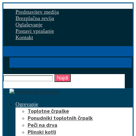
Predstavitev medija
Brezplačna revija
Oglaševanje
Postavi vprašanje
Kontakt
Najdi
Ogrevanje
Toplotne črpalke
Ponudniki toplotnih črpalk
Peči na drva
Plinski kotli