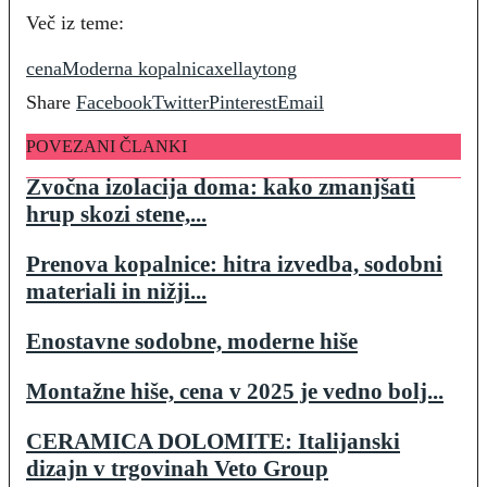
Več iz teme:
cena
Moderna kopalnica
xella
ytong
Share
Facebook
Twitter
Pinterest
Email
POVEZANI ČLANKI
Zvočna izolacija doma: kako zmanjšati
hrup skozi stene,...
Prenova kopalnice: hitra izvedba, sodobni
materiali in nižji...
Enostavne sodobne, moderne hiše
Montažne hiše, cena v 2025 je vedno bolj...
CERAMICA DOLOMITE: Italijanski
dizajn v trgovinah Veto Group