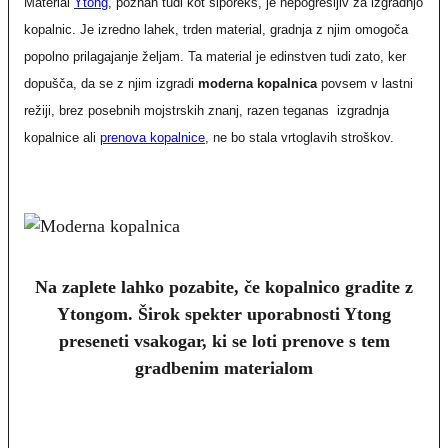
Material
Ytong
, poznan tudi kot siporeks, je nepogrešljiv za izgradnjo
kopalnic. Je izredno lahek, trden material, gradnja z njim omogoča
popolno prilagajanje željam. Ta material je edinstven tudi zato, ker
dopušča, da se z njim izgradi
moderna kopalnica
povsem v lastni
režiji, brez posebnih mojstrskih znanj, razen teganas izgradnja
kopalnice ali
prenova kopalnice
, ne bo stala vrtoglavih stroškov.
Na zaplete lahko pozabite, če kopalnico gradite z
Ytongom. Širok spekter uporabnosti Ytong
preseneti vsakogar, ki se loti prenove s tem
gradbenim materialom