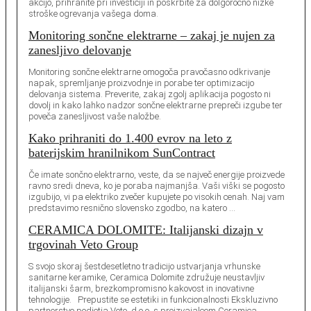
akcijo, prihranite pri investiciji in poskrbite za dolgoročno nizke
stroške ogrevanja vašega doma.
Monitoring sončne elektrarne – zakaj je nujen za
zanesljivo delovanje
Monitoring sončne elektrarne omogoča pravočasno odkrivanje
napak, spremljanje proizvodnje in porabe ter optimizacijo
delovanja sistema. Preverite, zakaj zgolj aplikacija pogosto ni
dovolj in kako lahko nadzor sončne elektrarne prepreči izgube ter
poveča zanesljivost vaše naložbe.
Kako prihraniti do 1.400 evrov na leto z
baterijskim hranilnikom SunContract
Če imate sončno elektrarno, veste, da se največ energije proizvede
ravno sredi dneva, ko je poraba najmanjša. Vaši viški se pogosto
izgubijo, vi pa elektriko zvečer kupujete po visokih cenah. Naj vam
predstavimo resnično slovensko zgodbo, na katero …
CERAMICA DOLOMITE: Italijanski dizajn v
trgovinah Veto Group
S svojo skoraj šestdesetletno tradicijo ustvarjanja vrhunske
sanitarne keramike, Ceramica Dolomite združuje neustavljiv
italijanski šarm, brezkompromisno kakovost in inovativne
tehnologije. Prepustite se estetiki in funkcionalnosti Ekskluzivno
partnerstvo podjetja Veto, d.o.o. s proizvajalcem Ceramica