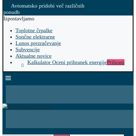
Avtomatsko pridobi več različnih
ponudb
Izpostavljamo
Toplotne črpalke
Sončne elektrarne
Lunos prezračevanje
Subvencije
Aktualne novice
Kalkulator Oceni prihranek energije
Prihrani