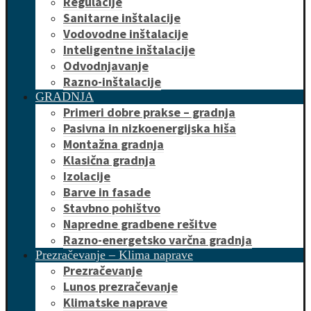
Regulacije
Sanitarne inštalacije
Vodovodne inštalacije
Inteligentne inštalacije
Odvodnjavanje
Razno-inštalacije
GRADNJA
Primeri dobre prakse – gradnja
Pasivna in nizkoenergijska hiša
Montažna gradnja
Klasična gradnja
Izolacije
Barve in fasade
Stavbno pohištvo
Napredne gradbene rešitve
Razno-energetsko varčna gradnja
Prezračevanje – Klima naprave
Prezračevanje
Lunos prezračevanje
Klimatske naprave