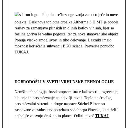
Popolna rešitev ogrevanja za obstoječe in nove
objekte. Daikinova toplotna črpalka Altherma 3 H MT je popolna
rešitev za zamenjavo plinskih in oljnih kotlov v hišah, kjer so
fosilna goriva še vedno pogosta, ter za nove stanovanjske objekte.
Ponuja visoko zmogljivost in tiho delovanje. Lastniki imajo
možnost koriščenja subvencij EKO sklada. Preverite ponudbo
TUKAJ
.
DOBRODOŠLI V SVETU VRHUNSKE TEHNOLOGIJE
Nemška tehnologija, brezkompromisna v kakovosti – ogrevanje,
hlajenje in prezračevanje na najvišji ravni. Toplotne črpalke,
prezračevalni sistemi in druge naprave Stiebel Eltron so
zasnovane za zadostitev potrebam sodobnega človeka, ki si želi le
najboljše za svojo družino in planet. Odkrijte več
TUKAJ
.