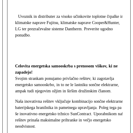
Uvoznik in distributer za visoko učinkovite toplotne črpalke in
klimatske naprave Fujitsu, klimatske naprave Cooper&Hunter,
LG ter prezračevalne sisteme Dantherm. Preverite ugodno
ponudbo.
Celovita energetska samooskrba s prenosom viškov, ki ne
zapadejo!
Svojim strankam ponujamo privlačno rešitev, ki zagotavlja
energetsko samooskrbo, in to ne le lastniku sončne elektrarne,
ampak tudi njegovim ožjim in širšim družinskim članom.
Naša inovativna rešitev vključuje kombinacijo sončne elektrarne,
baterijskega hranilnika in pametnega upravljanja. Poleg tega pa
še inovativno energetsko tržnico SunContract. Uporabnikom naša
rešitev prinaša maksimalne prihranke in večjo energetsko
neodvisnost.