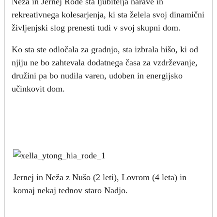
Neža in Jernej Rode sta ljubitelja narave in
rekreativnega kolesarjenja, ki sta želela svoj dinamični
življenjski slog prenesti tudi v svoj skupni dom.
Ko sta ste odločala za gradnjo, sta izbrala hišo, ki od
njiju ne bo zahtevala dodatnega časa za vzdrževanje,
družini pa bo nudila varen, udoben in energijsko
učinkovit dom.
Jernej in Neža z Nušo (2 leti), Lovrom (4 leta) in
komaj nekaj tednov staro Nadjo.