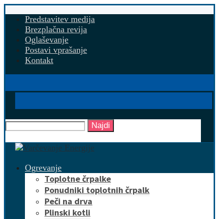
Predstavitev medija
Brezplačna revija
Oglaševanje
Postavi vprašanje
Kontakt
Najdi
Ogrevanje
Toplotne črpalke
Ponudniki toplotnih črpalk
Peči na drva
Plinski kotli