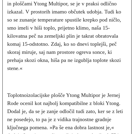
in ploščami Ytong Multipor, se je v praksi odlično
izkazal. V prostorih imamo občutek udobja. Tudi ko
so se zunanje temperature spustile krepko pod ničlo,
smo imeli v hiši toplo, prijetno klimo, naša 15-
kilovatna peč na zemeljski plin je takrat obratovala
komaj 15-odstotno. Zdaj, ko so dnevi toplejši, peč
skoraj miruje, saj nam prostore ogreva sonce, ki
prehaja skozi okna, hiša pa ne izgublja toplote skozi
stene.«
Toplotnoizolacijske plošče Ytong Multipor je Jernej
Rode ocenil kot najbolj kompatibilne z bloki Ytong.
Dodal je, da se je zanje odločil tudi zato, ker se z leti
ne posedejo, to pa je z vidika trajnostne gradnje
ključnega pomena. »Pa še ena dobra lastnost je,«