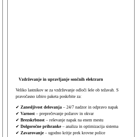
Vzdrževanje in upravljanje sončnih elektrarn
Veliko lastnikov se za vzdrževanje odloči šele ob težavah. S
pravočasno izbiro paketa poskrbite za:
✔
Zanesljivost delovanja
– 24/7 nadzor in odpravo napak
✔
Varnost
– preprečevanje požarov in okvar
✔
Brezskrbnost
– reševanje napak na enem mestu
✔
Dolgoročne prihranke
– analiza in optimizacija sistema
✔
Zavarovanje
– ugodno kritje prek krovne police