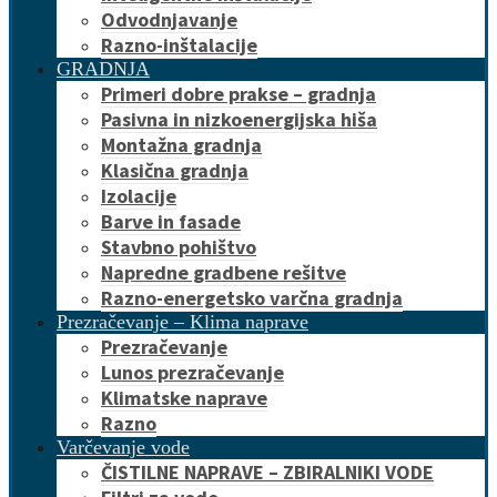
Odvodnjavanje
Razno-inštalacije
GRADNJA
Primeri dobre prakse – gradnja
Pasivna in nizkoenergijska hiša
Montažna gradnja
Klasična gradnja
Izolacije
Barve in fasade
Stavbno pohištvo
Napredne gradbene rešitve
Razno-energetsko varčna gradnja
Prezračevanje – Klima naprave
Prezračevanje
Lunos prezračevanje
Klimatske naprave
Razno
Varčevanje vode
ČISTILNE NAPRAVE – ZBIRALNIKI VODE