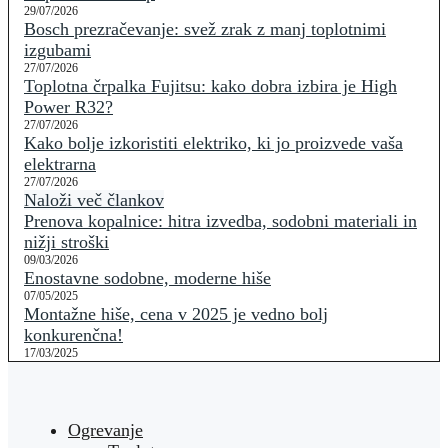
29/07/2026
Bosch prezračevanje: svež zrak z manj toplotnimi
izgubami
27/07/2026
Toplotna črpalka Fujitsu: kako dobra izbira je High
Power R32?
27/07/2026
Kako bolje izkoristiti elektriko, ki jo proizvede vaša
elektrarna
27/07/2026
Naloži več člankov
Prenova kopalnice: hitra izvedba, sodobni materiali in
nižji stroški
09/03/2026
Enostavne sodobne, moderne hiše
07/05/2025
Montažne hiše, cena v 2025 je vedno bolj
konkurenčna!
17/03/2025
Ogrevanje