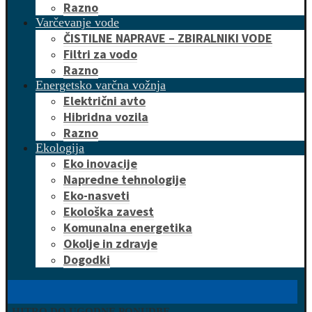
Razno
Varčevanje vode
ČISTILNE NAPRAVE – ZBIRALNIKI VODE
Filtri za vodo
Razno
Energetsko varčna vožnja
Električni avto
Hibridna vozila
Razno
Ekologija
Eko inovacije
Napredne tehnologije
Eko-nasveti
Ekološka zavest
Komunalna energetika
Okolje in zdravje
Dogodki
HITRO DO UGODNE PONUDBE