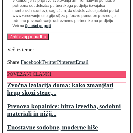
V kolikor je za pripravo svetovanja ali informativne ponudbe
potrebna soudeležba partnerskega podjetja (izvajalca
monterskih storitev), soglašam, da obdelovalec (spletni portal
www.varcevanje-energije.si) za pripravo ponudbe posreduje
oddano povpraševanje ustreznemu partnerskemu podjetju.
Več na
Splošni pogojii
Več iz teme:
Share
Facebook
Twitter
Pinterest
Email
POVEZANI ČLANKI
Zvočna izolacija doma: kako zmanjšati
hrup skozi stene,...
Prenova kopalnice: hitra izvedba, sodobni
materiali in nižji...
Enostavne sodobne, moderne hiše