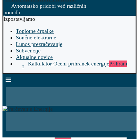
Avtomatsko pridobi več različnih
ponudb
Izpostavljamo
Toplotne črpalke
Sončne elektrarne
Lunos prezračevanje
Subvencije
Aktualne novice
Kalkulator Oceni prihranek energije
Prihrani