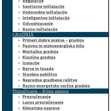
Regulacije
Sanitarne inštalacije
Vodovodne inštalacije
Inteligentne inštalacije
Odvodnjavanje
Razno-inštalacije
GRADNJA
Primeri dobre prakse – gradnja
Pasivna in nizkoenergijska hiša
Montažna gradnja
Klasična gradnja
Izolacije
Barve in fasade
Stavbno pohištvo
Napredne gradbene rešitve
Razno-energetsko varčna gradnja
Prezračevanje – Klima naprave
Prezračevanje
Lunos prezračevanje
Klimatske naprave