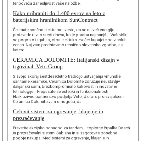
ter poveča zanesljivost vaše naložbe.
Kako prihraniti do 1.400 evrov na leto z
baterijskim hranilnikom SunContract
Če imate sončno elektrarno, veste, da se največ energije
proizvede ravno sredi dneva, ko je poraba najmanjša. Vaši viški
se pogosto izgubijo, vi pa elektriko zvečer kupujete po visokih
cenah. Naj vam predstavimo resnično slovensko zgodbo, na
katero …
CERAMICA DOLOMITE: Italijanski dizajn v
trgovinah Veto Group
S svojo skoraj šestdesetletno tradicijo ustvarjanja vrhunske
sanitarne keramike, Ceramica Dolomite združuje neustavljiv
italijanski šarm, brezkompromisno kakovost in inovativne
tehnologije. Prepustite se estetiki in funkcionalnosti
Ekskluzivno partnerstvo podjetja Veto, d.o.o. s proizvajalcem
Ceramica Dolomite vam omogoča, da …
Celovit sistem za ogrevanje, hlajenje in
prezračevanje
Preverite akcijsko ponudbo za tandem – toplotne črpalke Bosch
in prezračevalni sistemi Sabiana in si zagotovite posebne
pogoje nakupa. Med sistemi za ogrevanje, hlajenje in