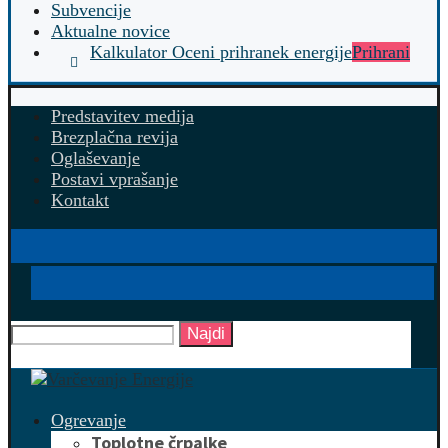
Subvencije
Aktualne novice
Kalkulator Oceni prihranek energije
Prihrani
Predstavitev medija
Brezplačna revija
Oglaševanje
Postavi vprašanje
Kontakt
Najdi
Ogrevanje
Toplotne črpalke