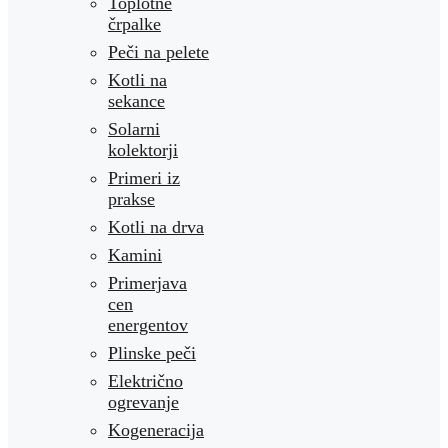
Toplotne
črpalke
Peči na pelete
Kotli na
sekance
Solarni
kolektorji
Primeri iz
prakse
Kotli na drva
Kamini
Primerjava
cen
energentov
Plinske peči
Električno
ogrevanje
Kogeneracija