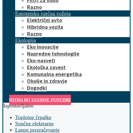
Filtri za vodo
Razno
Energetsko varčna vožnja
Električni avto
Hibridna vozila
Razno
Ekologija
Eko inovacije
Napredne tehnologije
Eko-nasveti
Ekološka zavest
Komunalna energetika
Okolje in zdravje
Dogodki
HITRO DO UGODNE PONUDBE
Izpostavljamo
Toplotne črpalke
Sončne elektrarne
Lunos prezračevanje