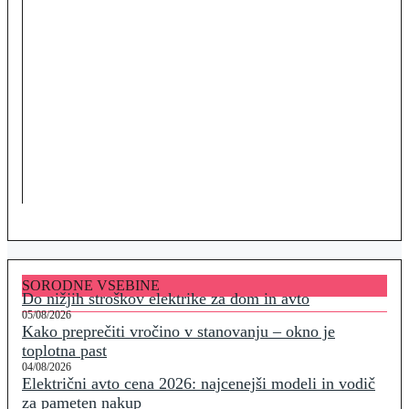
SORODNE VSEBINE
Do nižjih stroškov elektrike za dom in avto
05/08/2026
Kako preprečiti vročino v stanovanju – okno je
toplotna past
04/08/2026
Električni avto cena 2026: najcenejši modeli in vodič
za pameten nakup