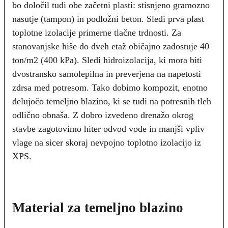
bo določil tudi obe začetni plasti: stisnjeno gramozno
nasutje (tampon) in podložni beton. Sledi prva plast
toplotne izolacije primerne tlačne trdnosti. Za
stanovanjske hiše do dveh etaž običajno zadostuje 40
ton/m2 (400 kPa). Sledi hidroizolacija, ki mora biti
dvostransko samolepilna in preverjena na napetosti
zdrsa med potresom. Tako dobimo kompozit, enotno
delujočo temeljno blazino, ki se tudi na potresnih tleh
odlično obnaša. Z dobro izvedeno drenažo okrog
stavbe zagotovimo hiter odvod vode in manjši vpliv
vlage na sicer skoraj nevpojno toplotno izolacijo iz
XPS.
Material za temeljno blazino