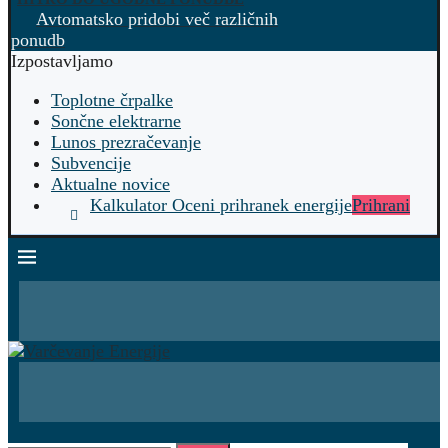
Avtomatsko pridobi več različnih
ponudb
Izpostavljamo
Toplotne črpalke
Sončne elektrarne
Lunos prezračevanje
Subvencije
Aktualne novice
Kalkulator Oceni prihranek energije
Prihrani