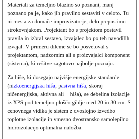
Materiali za temeljno blazino so poznani, manj
poznano pa je, kako jih pravilno sestaviti v celoto. Tu
ni mesta za domače improvizatorje, delo prepustimo
strokovnjakom. Projektant bo s projektom postavil
pravila in izbral sestavo, izvajalec bo po teh navodilih
izvajal. V primeru dileme se bo posvetoval s
projektantom, nadzornim ali s proizvajalci komponent
(sistema), ki rešitve zagotovo najbolje poznajo.
Za hiše, ki dosegajo najvišje energijske standarde
(
n
izkoenergijska hiša
,
p
asivna hiša
, skoraj
ničenergijska, aktivna ali + hiša), se debelina izolacije
iz XPS pod temeljno ploščo giblje med 20 in 30 cm. S
cenovnega vidika je sistem z dvoslojno izvedbo
toplotne izolacije in vmesno dvostransko samolepilno
hidroizolacijo optimalna naložba.