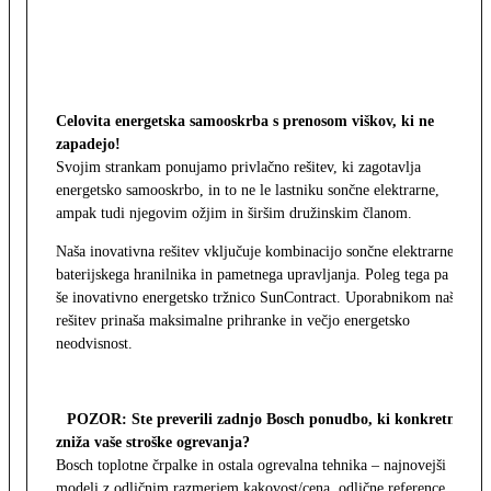
Celovita energetska samooskrba s prenosom viškov, ki ne
zapadejo!
Svojim strankam ponujamo privlačno rešitev, ki zagotavlja
energetsko samooskrbo, in to ne le lastniku sončne elektrarne,
ampak tudi njegovim ožjim in širšim družinskim članom.
Naša inovativna rešitev vključuje kombinacijo sončne elektrarne,
baterijskega hranilnika in pametnega upravljanja. Poleg tega pa
še inovativno energetsko tržnico SunContract. Uporabnikom naša
rešitev prinaša maksimalne prihranke in večjo energetsko
neodvisnost.
POZOR: Ste preverili zadnjo Bosch ponudbo, ki konkretno
zniža vaše stroške ogrevanja?
Bosch toplotne črpalke in ostala ogrevalna tehnika – najnovejši
modeli z odličnim razmerjem kakovost/cena, odlične reference,