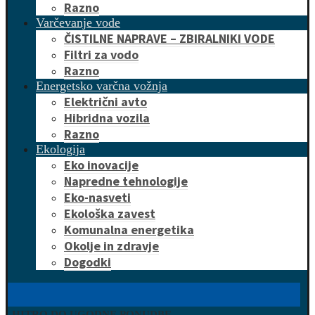
Razno
Varčevanje vode
ČISTILNE NAPRAVE – ZBIRALNIKI VODE
Filtri za vodo
Razno
Energetsko varčna vožnja
Električni avto
Hibridna vozila
Razno
Ekologija
Eko inovacije
Napredne tehnologije
Eko-nasveti
Ekološka zavest
Komunalna energetika
Okolje in zdravje
Dogodki
HITRO DO UGODNE PONUDBE