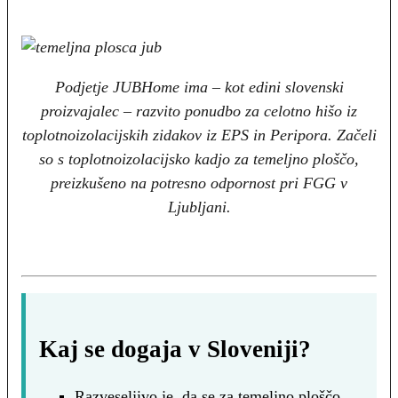
Podjetje JUBHome ima – kot edini slovenski
proizvajalec – razvito ponudbo za celotno hišo iz
toplotnoizolacijskih zidakov iz EPS in Peripora. Začeli
so s toplotnoizolacijsko kadjo za temeljno ploščo,
preizkušeno na potresno odpornost pri FGG v
Ljubljani.
Kaj se dogaja v Sloveniji?
Razveseljivo je, da se za temeljno ploščo