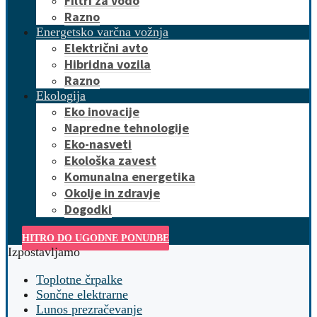
Filtri za vodo
Razno
Energetsko varčna vožnja
Električni avto
Hibridna vozila
Razno
Ekologija
Eko inovacije
Napredne tehnologije
Eko-nasveti
Ekološka zavest
Komunalna energetika
Okolje in zdravje
Dogodki
HITRO DO UGODNE PONUDBE
Izpostavljamo
Toplotne črpalke
Sončne elektrarne
Lunos prezračevanje