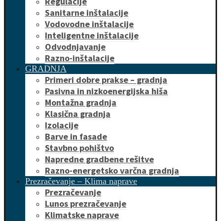
Regulacije
Sanitarne inštalacije
Vodovodne inštalacije
Inteligentne inštalacije
Odvodnjavanje
Razno-inštalacije
GRADNJA
Primeri dobre prakse – gradnja
Pasivna in nizkoenergijska hiša
Montažna gradnja
Klasična gradnja
Izolacije
Barve in fasade
Stavbno pohištvo
Napredne gradbene rešitve
Razno-energetsko varčna gradnja
Prezračevanje – Klima naprave
Prezračevanje
Lunos prezračevanje
Klimatske naprave