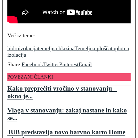
Več iz teme:
hidroizolacija
temeljna blazina
Temeljna plošča
toplotna
izolacija
Share
Facebook
Twitter
Pinterest
Email
POVEZANI ČLANKI
Kako preprečiti vročino v stanovanju –
okno je...
Vlaga v stanovanju: zakaj nastane in kako
se...
JUB predstavlja novo barvno karto Home