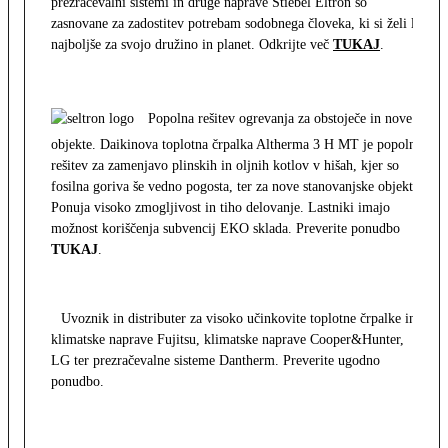
prezračevalni sistemi in druge naprave Stiebel Eltron so
zasnovane za zadostitev potrebam sodobnega človeka, ki si želi le
najboljše za svojo družino in planet. Odkrijte več
TUKAJ
.
Popolna rešitev ogrevanja za obstoječe in nove
objekte. Daikinova toplotna črpalka Altherma 3 H MT je popolna
rešitev za zamenjavo plinskih in oljnih kotlov v hišah, kjer so
fosilna goriva še vedno pogosta, ter za nove stanovanjske objekte.
Ponuja visoko zmogljivost in tiho delovanje. Lastniki imajo
možnost koriščenja subvencij EKO sklada. Preverite ponudbo
TUKAJ
.
Uvoznik in distributer za visoko učinkovite toplotne črpalke in
klimatske naprave Fujitsu, klimatske naprave Cooper&Hunter,
LG ter prezračevalne sisteme Dantherm. Preverite ugodno
ponudbo.