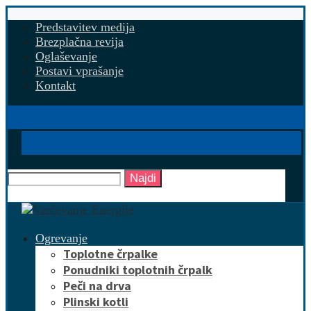
Predstavitev medija
Brezplačna revija
Oglaševanje
Postavi vprašanje
Kontakt
Najdi
Ogrevanje
Toplotne črpalke
Ponudniki toplotnih črpalk
Peči na drva
Plinski kotli