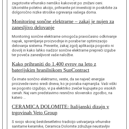
zagotovite vrhunsko nemško kakovost po znižani ceni.
Izkoristite poletno akcijo, prihranite pri investiciji in poskrbite za
dolgoročno nizke stroške ogrevanja vašega doma.
Monitoring sončne elektrarne – zakaj je nujen za
zanesljivo delovanje
Monitoring sončne elektrarne omogoča pravočasno odkrivanje
napak, spremljanje proizvodnje in porabe ter optimizacijo
delovanja sistema. Preverite, zakaj zgolj aplikacija pogosto ni
dovolj in kako lahko nadzor sončne elektrarne prepreči izgube
ter poveča zanesljivost vaše naložbe.
Kako prihraniti do 1.400 evrov na leto z
baterijskim hranilnikom SunContract
Če imate sončno elektrarno, veste, da se največ energije
proizvede ravno sredi dneva, ko je poraba najmanjša. Vaši viški
se pogosto izgubijo, vi pa elektriko zvečer kupujete po visokih
cenah. Naj vam predstavimo resnično slovensko zgodbo, na
katero …
CERAMICA DOLOMITE: Italijanski dizajn v
trgovinah Veto Group
S svojo skoraj šestdesetletno tradicijo ustvarjanja vrhunske
sanitarne keramike, Ceramica Dolomite združuje neustavljiv