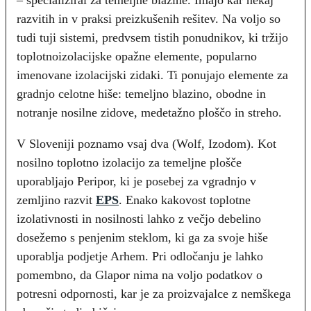
– specializiral za temeljne blazine. Imajo kar nekaj
razvitih in v praksi preizkušenih rešitev. Na voljo so
tudi tuji sistemi, predvsem tistih ponudnikov, ki tržijo
toplotnoizolacijske opažne elemente, popularno
imenovane izolacijski zidaki. Ti ponujajo elemente za
gradnjo celotne hiše: temeljno blazino, obodne in
notranje nosilne zidove, medetažno ploščo in streho.
V Sloveniji poznamo vsaj dva (Wolf, Izodom). Kot
nosilno toplotno izolacijo za temeljne plošče
uporabljajo Peripor, ki je posebej za vgradnjo v
zemljino razvit
EPS
. Enako kakovost toplotne
izolativnosti in nosilnosti lahko z večjo debelino
dosežemo s penjenim steklom, ki ga za svoje hiše
uporablja podjetje Arhem. Pri odločanju je lahko
pomembno, da Glapor nima na voljo podatkov o
potresni odpornosti, kar je za proizvajalce z nemškega