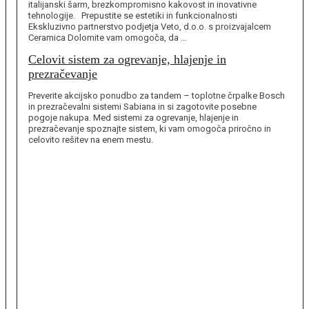
italijanski šarm, brezkompromisno kakovost in inovativne
tehnologije. Prepustite se estetiki in funkcionalnosti
Ekskluzivno partnerstvo podjetja Veto, d.o.o. s proizvajalcem
Ceramica Dolomite vam omogoča, da …
Celovit sistem za ogrevanje, hlajenje in
prezračevanje
Preverite akcijsko ponudbo za tandem – toplotne črpalke Bosch
in prezračevalni sistemi Sabiana in si zagotovite posebne
pogoje nakupa. Med sistemi za ogrevanje, hlajenje in
prezračevanje spoznajte sistem, ki vam omogoča priročno in
celovito rešitev na enem mestu.