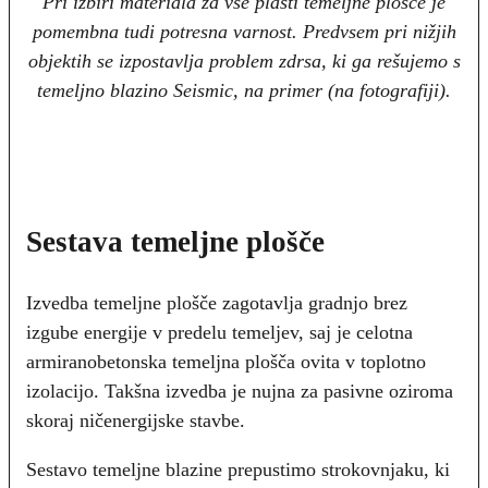
Pri izbiri materiala za vse plasti temeljne plošče je
pomembna tudi potresna varnost. Predvsem pri nižjih
objektih se izpostavlja problem zdrsa, ki ga rešujemo s
temeljno blazino Seismic, na primer (na fotografiji).
Sestava temeljne plošče
Izvedba temeljne plošče zagotavlja gradnjo brez
izgube energije v predelu temeljev, saj je celotna
armiranobetonska temeljna plošča ovita v toplotno
izolacijo. Takšna izvedba je nujna za pasivne oziroma
skoraj ničenergijske stavbe.
Sestavo temeljne blazine prepustimo strokovnjaku, ki