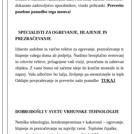
dokazano zadovoljstvo uporabnikov, visoki prihranki.
Preverite
posebno ponudbo tega meseca!
SPECIALISTI ZA OGREVANJE, HLAJENJE IN
PREZRAČEVANJE
Izberite sodobne in varčne rešitve za ogrevanje, prezračevanje ter
hlajenje vašega doma ali podjetja. Nudimo brezplačno svetovanje
in celovite rešitve, prilagojene vaši viziji, proračunu in zahtevam
objekta. Z vami bomo od začetne ideje do končne montaže in še
naprej. Vaša odločitev bo lažja, življenje pa enostavnejše in lepše.
Oddajte povpraševanje in preverite našo ponudbo
TUKAJ
.
DOBRODOŠLI V SVETU VRHUNSKE TEHNOLOGIJE
Nemška tehnologija, brezkompromisna v kakovosti – ogrevanje,
hlajenje in prezračevanje na najvišji ravni. Toplotne črpalke,