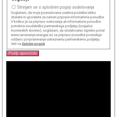
Strinjam se s splošnim pogoji sodelovanja
Soglašam, da moje posredovane osebne podatke lahko
zberete in uporabite za namen priprave informativne ponudbe.
V kolikor je za pripravo svetovanja ali informativne ponudbe
potrebna soudeležba partnerskega podjetja (izvajalca
monterskih storitev), soglašam, da obdelovalec (spletni portal
www.varcevanje-energije.si) za pripravo ponudbe posreduje
oddano povpraševanje ustreznemu partnerskemu podjetju.
Več na
Splošni pogojii