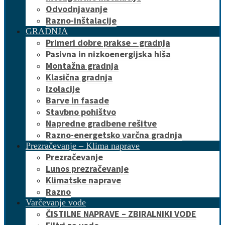
Odvodnjavanje
Razno-inštalacije
GRADNJA
Primeri dobre prakse – gradnja
Pasivna in nizkoenergijska hiša
Montažna gradnja
Klasična gradnja
Izolacije
Barve in fasade
Stavbno pohištvo
Napredne gradbene rešitve
Razno-energetsko varčna gradnja
Prezračevanje – Klima naprave
Prezračevanje
Lunos prezračevanje
Klimatske naprave
Razno
Varčevanje vode
ČISTILNE NAPRAVE – ZBIRALNIKI VODE