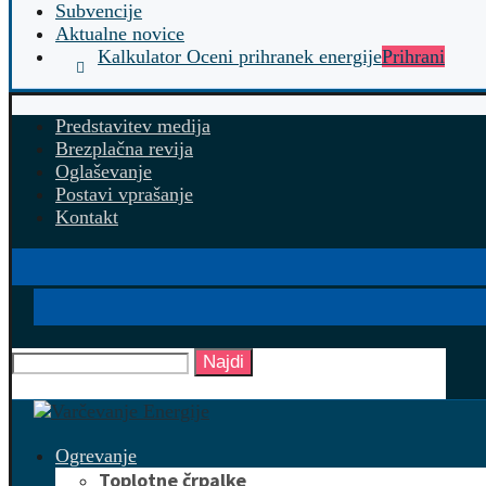
Subvencije
Aktualne novice
Kalkulator Oceni prihranek energije
Prihrani
Predstavitev medija
Brezplačna revija
Oglaševanje
Postavi vprašanje
Kontakt
Najdi
Ogrevanje
Toplotne črpalke