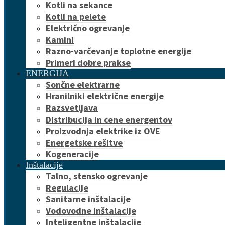
Kotli na sekance
Kotli na pelete
Električno ogrevanje
Kamini
Razno-varčevanje toplotne energije
Primeri dobre prakse
ENERGIJA
Sončne elektrarne
Hranilniki električne energije
Razsvetljava
Distribucija in cene energentov
Proizvodnja elektrike iz OVE
Energetske rešitve
Kogeneracije
Inštalacije
Talno, stensko ogrevanje
Regulacije
Sanitarne inštalacije
Vodovodne inštalacije
Inteligentne inštalacije