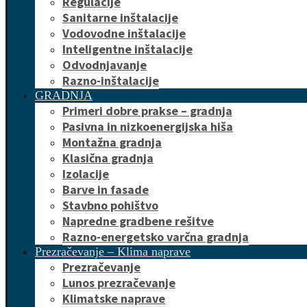
Regulacije
Sanitarne inštalacije
Vodovodne inštalacije
Inteligentne inštalacije
Odvodnjavanje
Razno-inštalacije
GRADNJA
Primeri dobre prakse – gradnja
Pasivna in nizkoenergijska hiša
Montažna gradnja
Klasična gradnja
Izolacije
Barve in fasade
Stavbno pohištvo
Napredne gradbene rešitve
Razno-energetsko varčna gradnja
Prezračevanje – Klima naprave
Prezračevanje
Lunos prezračevanje
Klimatske naprave