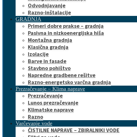
Odvodnjavanje
Razno-inštalacije
GRADNJA
Primeri dobre prakse – gradnja
Pasivna in nizkoenergijska hiša
Montažna gradnja
Klasična gradnja
Izolacije
Barve in fasade
Stavbno pohištvo
Napredne gradbene rešitve
Razno-energetsko varčna gradnja
Prezračevanje – Klima naprave
Prezračevanje
Lunos prezračevanje
Klimatske naprave
Razno
Varčevanje vode
ČISTILNE NAPRAVE – ZBIRALNIKI VODE