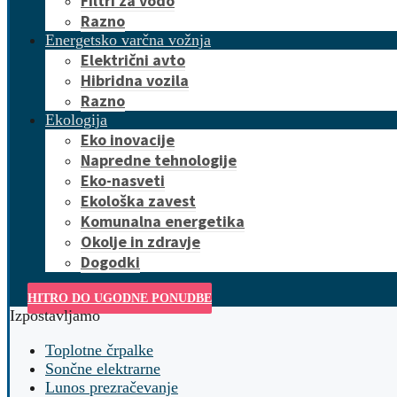
Filtri za vodo
Razno
Energetsko varčna vožnja
Električni avto
Hibridna vozila
Razno
Ekologija
Eko inovacije
Napredne tehnologije
Eko-nasveti
Ekološka zavest
Komunalna energetika
Okolje in zdravje
Dogodki
HITRO DO UGODNE PONUDBE
Izpostavljamo
Toplotne črpalke
Sončne elektrarne
Lunos prezračevanje