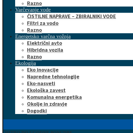
Razno
Varčevanje vode
ČISTILNE NAPRAVE – ZBIRALNIKI VODE
Filtri za vodo
Razno
Energetsko varčna vožnja
Električni avto
Hibridna vozila
Razno
Ekologija
Eko inovacije
Napredne tehnologije
Eko-nasveti
Ekološka zavest
Komunalna energetika
Okolje in zdravje
Dogodki
HITRO DO UGODNE PONUDBE