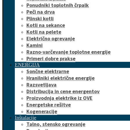
Ponudniki toplotnih črpalk
Peči na drva
Plinski kotli
Kotli na sekance
Kotli na pelete
Električno ogrevanje
Kamini
Razno-varčevanje toplotne energije
Primeri dobre prakse
ENERGIJA
Sončne elektrarne
Hranilniki električne energije
Razsvetljava
Distribucija in cene energentov
Proizvodnja elektrike iz OVE
Energetske rešitve
Kogeneracije
Inštalacije
Talno, stensko ogrevanje