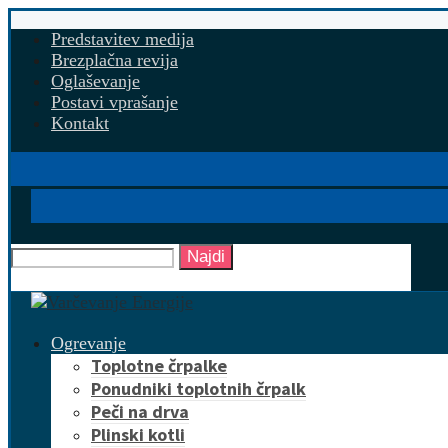
Predstavitev medija
Brezplačna revija
Oglaševanje
Postavi vprašanje
Kontakt
Najdi
Ogrevanje
Toplotne črpalke
Ponudniki toplotnih črpalk
Peči na drva
Plinski kotli