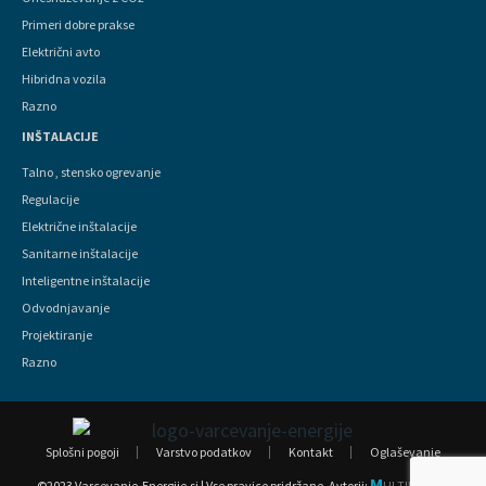
Primeri dobre prakse
Električni avto
Hibridna vozila
Razno
INŠTALACIJE
Talno , stensko ogrevanje
Regulacije
Električne inštalacije
Sanitarne inštalacije
Inteligentne inštalacije
Odvodnjavanje
Projektiranje
Razno
Splošni pogoji
Varstvo podatkov
Kontakt
Oglaševanje
M
©2023 Varcevanje-Energije.si | Vse pravice pridržane.
Avtorji:
ULTIMEDIJA