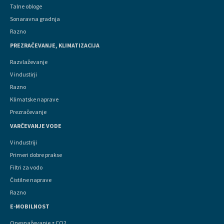
Talne obloge
Sonaravna gradnja
Razno
PREZRAČEVANJE, KLIMATIZACIJA
Razvlaževanje
V industirji
Razno
Klimatske naprave
Prezračevanje
VARČEVANJE VODE
V industriji
Primeri dobre prakse
Filtri za vodo
Čistilne naprave
Razno
E-MOBILNOST
Onesnaževanje z CO2