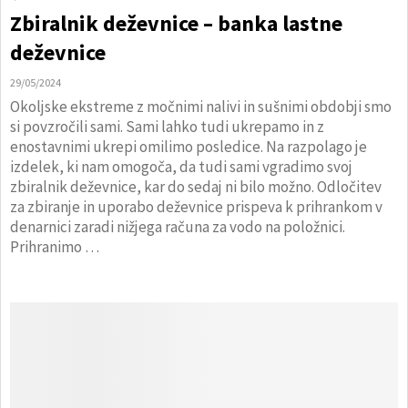
Zbiralnik deževnice – banka lastne
deževnice
29/05/2024
Okoljske ekstreme z močnimi nalivi in sušnimi obdobji smo
si povzročili sami. Sami lahko tudi ukrepamo in z
enostavnimi ukrepi omilimo posledice. Na razpolago je
izdelek, ki nam omogoča, da tudi sami vgradimo svoj
zbiralnik deževnice, kar do sedaj ni bilo možno. Odločitev
za zbiranje in uporabo deževnice prispeva k prihrankom v
denarnici zaradi nižjega računa za vodo na položnici.
Prihranimo …