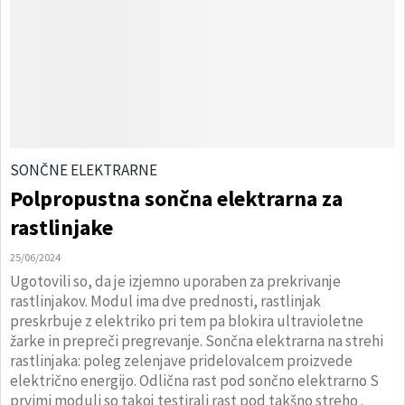
SONČNE ELEKTRARNE
Polpropustna sončna elektrarna za
rastlinjake
25/06/2024
Ugotovili so, da je izjemno uporaben za prekrivanje
rastlinjakov. Modul ima dve prednosti, rastlinjak
preskrbuje z elektriko pri tem pa blokira ultravioletne
žarke in prepreči pregrevanje. Sončna elektrarna na strehi
rastlinjaka: poleg zelenjave pridelovalcem proizvede
električno energijo. Odlična rast pod sončno elektrarno S
prvimi moduli so takoj testirali rast pod takšno streho .