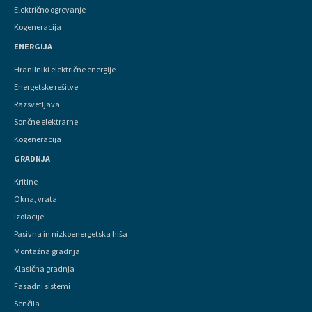
Električno ogrevanje
Kogeneracija
ENERGIJA
Hranilniki električne energije
Energetske rešitve
Razsvetljava
Sončne elektrarne
Kogeneracija
GRADNJA
Kritine
Okna, vrata
Izolacije
Pasivna in nizkoenergetska hiša
Montažna gradnja
Klasična gradnja
Fasadni sistemi
Senčila