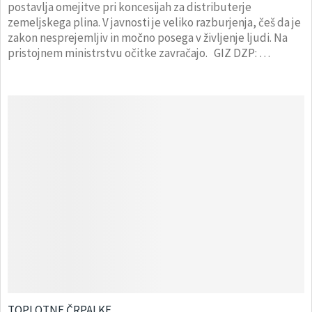
postavlja omejitve pri koncesijah za distributerje
zemeljskega plina. V javnosti je veliko razburjenja, češ da je
zakon nesprejemljiv in močno posega v življenje ljudi. Na
pristojnem ministrstvu očitke zavračajo. GIZ DZP: …
TOPLOTNE ČRPALKE