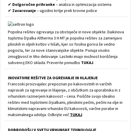
✔
Dolgoročne prihranke
– analiza in optimizacija sistema
✔
Zavarovanje
– ugodno kritje prek krovne police
Popolna rešitev ogrevanja za obstoječe in nove objekte. Daikinova
toplotna črpalka Altherma 3 H MT je popolna rešitev za zamenjavo
plinskih in oljnih kotlov v hišah, kjer so fosilna goriva še vedno
pogosta, ter za nove stanovanjske objekte. Ponuja visoko
zmogljivost in tiho delovanje. Lastniki imajo možnost koriščenja
subvencij EKO sklada. Preverite ponudbo
TUKAJ
.
INOVATIVNE REŠITVE ZA OGREVANJE IN HLAJENJE
Francoski proizvajalec prepoznan po kakovostnih in varčnih
napravah za ogrevanje in hlajenje, z občutkom za uporabnika in z
vrhunskim razmerjem kakovost – cena. Poiščite svojo idealno
rešitev med toplotnimi črpalkami, plinskimi pečmi, pečmi na olje in
klimatskimi napravami vrhunske EU kakovosti, varčne porabe in
maksimalnega udobja. Odkrijte več
TUKAJ
.
DOBRODOŠLI V SVETU VRHUNSKE TEHNOLOGIJE