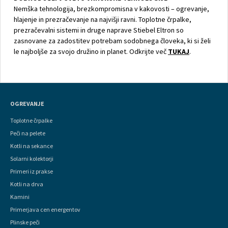
Nemška tehnologija, brezkompromisna v kakovosti – ogrevanje,
hlajenje in prezračevanje na najvišji ravni. Toplotne črpalke,
prezračevalni sistemi in druge naprave Stiebel Eltron so
zasnovane za zadostitev potrebam sodobnega človeka, ki si želi
le najboljše za svojo družino in planet. Odkrijte več
TUKAJ
.
OGREVANJE
Toplotne črpalke
Peči na pelete
Kotli na sekance
Solarni kolektorji
Primeri iz prakse
Kotli na drva
Kamini
Primerjava cen energentov
Plinske peči