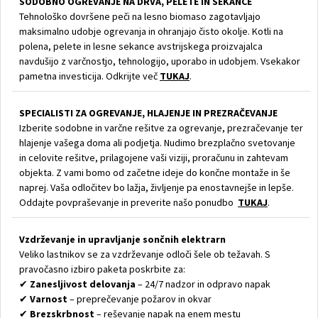
SODOBNO OGREVANJE NA DRVA, PELETE IN SEKANCE
Tehnološko dovršene peči na lesno biomaso zagotavljajo
maksimalno udobje ogrevanja in ohranjajo čisto okolje. Kotli na
polena, pelete in lesne sekance avstrijskega proizvajalca
navdušijo z varčnostjo, tehnologijo, uporabo in udobjem. Vsekakor
pametna investicija. Odkrijte več
TUKAJ
.
SPECIALISTI ZA OGREVANJE, HLAJENJE IN PREZRAČEVANJE
Izberite sodobne in varčne rešitve za ogrevanje, prezračevanje ter
hlajenje vašega doma ali podjetja. Nudimo brezplačno svetovanje
in celovite rešitve, prilagojene vaši viziji, proračunu in zahtevam
objekta. Z vami bomo od začetne ideje do končne montaže in še
naprej. Vaša odločitev bo lažja, življenje pa enostavnejše in lepše.
Oddajte povpraševanje in preverite našo ponudbo
TUKAJ
.
Vzdrževanje in upravljanje sončnih elektrarn
Veliko lastnikov se za vzdrževanje odloči šele ob težavah. S
pravočasno izbiro paketa poskrbite za:
✔
Zanesljivost delovanja
– 24/7 nadzor in odpravo napak
✔
Varnost
– preprečevanje požarov in okvar
✔
Brezskrbnost
– reševanje napak na enem mestu