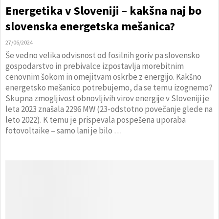
Energetika v Sloveniji – kakšna naj bo
slovenska energetska mešanica?
27/06/2024
Še vedno velika odvisnost od fosilnih goriv pa slovensko
gospodarstvo in prebivalce izpostavlja morebitnim
cenovnim šokom in omejitvam oskrbe z energijo. Kakšno
energetsko mešanico potrebujemo, da se temu izognemo?
Skupna zmogljivost obnovljivih virov energije v Sloveniji je
leta 2023 znašala 2296 MW (23-odstotno povečanje glede na
leto 2022). K temu je prispevala pospešena uporaba
fotovoltaike – samo lani je bilo …