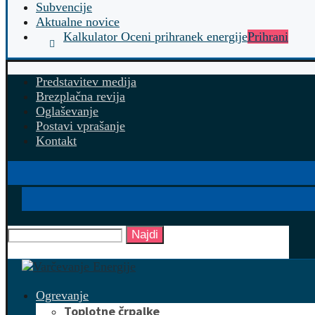
Subvencije
Aktualne novice
Kalkulator Oceni prihranek energije
Prihrani
Predstavitev medija
Brezplačna revija
Oglaševanje
Postavi vprašanje
Kontakt
Najdi
Ogrevanje
Toplotne črpalke