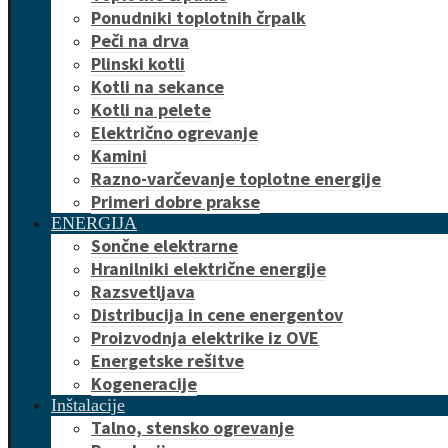
Ponudniki toplotnih črpalk
Peči na drva
Plinski kotli
Kotli na sekance
Kotli na pelete
Električno ogrevanje
Kamini
Razno-varčevanje toplotne energije
Primeri dobre prakse
ENERGIJA
Sončne elektrarne
Hranilniki električne energije
Razsvetljava
Distribucija in cene energentov
Proizvodnja elektrike iz OVE
Energetske rešitve
Kogeneracije
Inštalacije
Talno, stensko ogrevanje