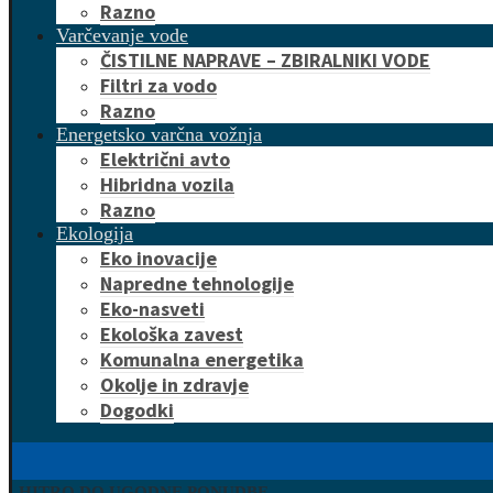
Razno
Varčevanje vode
ČISTILNE NAPRAVE – ZBIRALNIKI VODE
Filtri za vodo
Razno
Energetsko varčna vožnja
Električni avto
Hibridna vozila
Razno
Ekologija
Eko inovacije
Napredne tehnologije
Eko-nasveti
Ekološka zavest
Komunalna energetika
Okolje in zdravje
Dogodki
HITRO DO UGODNE PONUDBE