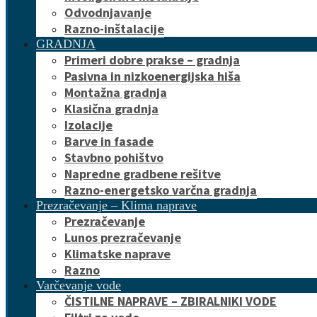
Odvodnjavanje
Razno-inštalacije
GRADNJA
Primeri dobre prakse – gradnja
Pasivna in nizkoenergijska hiša
Montažna gradnja
Klasična gradnja
Izolacije
Barve in fasade
Stavbno pohištvo
Napredne gradbene rešitve
Razno-energetsko varčna gradnja
Prezračevanje – Klima naprave
Prezračevanje
Lunos prezračevanje
Klimatske naprave
Razno
Varčevanje vode
ČISTILNE NAPRAVE – ZBIRALNIKI VODE