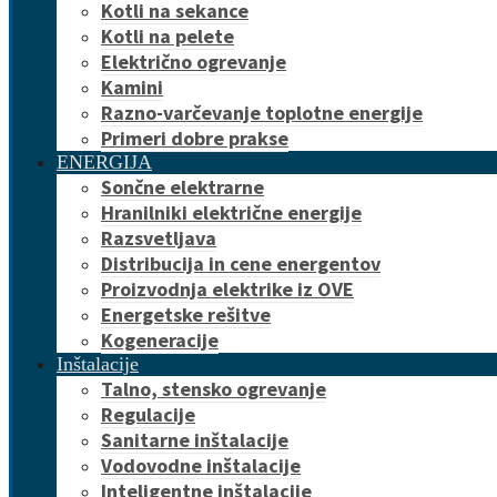
Kotli na sekance
Kotli na pelete
Električno ogrevanje
Kamini
Razno-varčevanje toplotne energije
Primeri dobre prakse
ENERGIJA
Sončne elektrarne
Hranilniki električne energije
Razsvetljava
Distribucija in cene energentov
Proizvodnja elektrike iz OVE
Energetske rešitve
Kogeneracije
Inštalacije
Talno, stensko ogrevanje
Regulacije
Sanitarne inštalacije
Vodovodne inštalacije
Inteligentne inštalacije