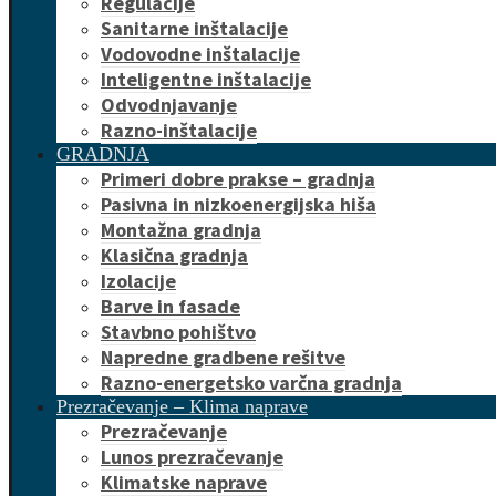
Regulacije
Sanitarne inštalacije
Vodovodne inštalacije
Inteligentne inštalacije
Odvodnjavanje
Razno-inštalacije
GRADNJA
Primeri dobre prakse – gradnja
Pasivna in nizkoenergijska hiša
Montažna gradnja
Klasična gradnja
Izolacije
Barve in fasade
Stavbno pohištvo
Napredne gradbene rešitve
Razno-energetsko varčna gradnja
Prezračevanje – Klima naprave
Prezračevanje
Lunos prezračevanje
Klimatske naprave