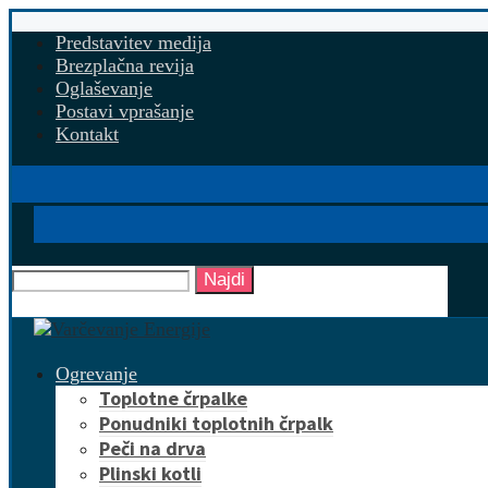
Predstavitev medija
Brezplačna revija
Oglaševanje
Postavi vprašanje
Kontakt
Najdi
Ogrevanje
Toplotne črpalke
Ponudniki toplotnih črpalk
Peči na drva
Plinski kotli