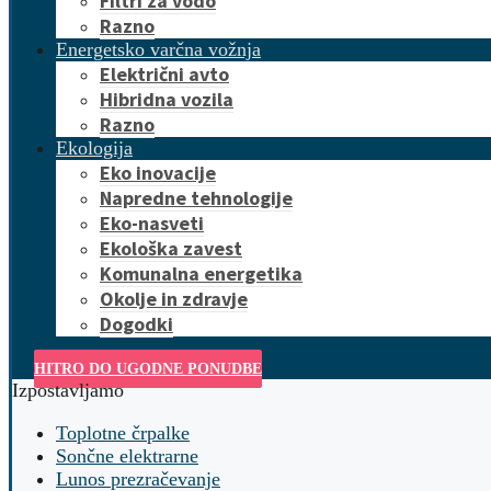
Filtri za vodo
Razno
Energetsko varčna vožnja
Električni avto
Hibridna vozila
Razno
Ekologija
Eko inovacije
Napredne tehnologije
Eko-nasveti
Ekološka zavest
Komunalna energetika
Okolje in zdravje
Dogodki
HITRO DO UGODNE PONUDBE
Izpostavljamo
Toplotne črpalke
Sončne elektrarne
Lunos prezračevanje