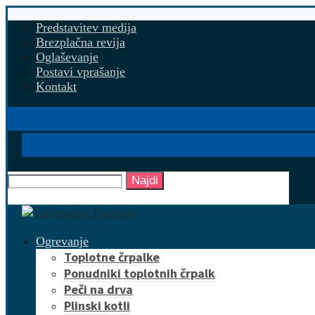
Predstavitev medija
Brezplačna revija
Oglaševanje
Postavi vprašanje
Kontakt
Najdi
Ogrevanje
Toplotne črpalke
Ponudniki toplotnih črpalk
Peči na drva
Plinski kotli