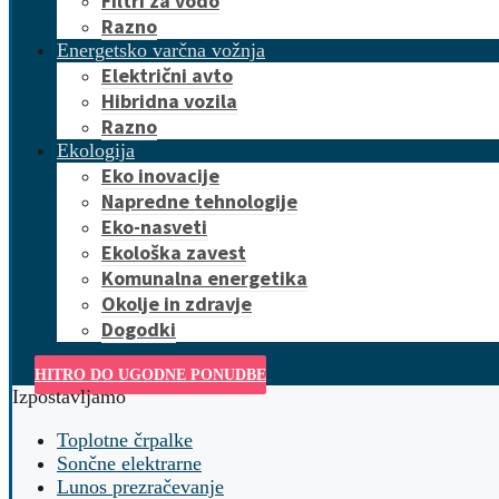
Filtri za vodo
Razno
Energetsko varčna vožnja
Električni avto
Hibridna vozila
Razno
Ekologija
Eko inovacije
Napredne tehnologije
Eko-nasveti
Ekološka zavest
Komunalna energetika
Okolje in zdravje
Dogodki
HITRO DO UGODNE PONUDBE
Izpostavljamo
Toplotne črpalke
Sončne elektrarne
Lunos prezračevanje