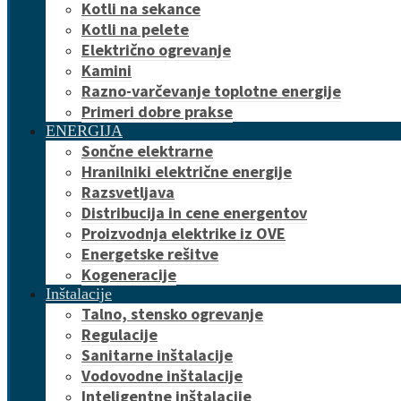
Kotli na sekance
Kotli na pelete
Električno ogrevanje
Kamini
Razno-varčevanje toplotne energije
Primeri dobre prakse
ENERGIJA
Sončne elektrarne
Hranilniki električne energije
Razsvetljava
Distribucija in cene energentov
Proizvodnja elektrike iz OVE
Energetske rešitve
Kogeneracije
Inštalacije
Talno, stensko ogrevanje
Regulacije
Sanitarne inštalacije
Vodovodne inštalacije
Inteligentne inštalacije