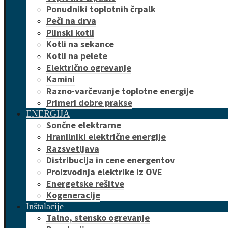
Ponudniki toplotnih črpalk
Peči na drva
Plinski kotli
Kotli na sekance
Kotli na pelete
Električno ogrevanje
Kamini
Razno-varčevanje toplotne energije
Primeri dobre prakse
ENERGIJA
Sončne elektrarne
Hranilniki električne energije
Razsvetljava
Distribucija in cene energentov
Proizvodnja elektrike iz OVE
Energetske rešitve
Kogeneracije
Inštalacije
Talno, stensko ogrevanje