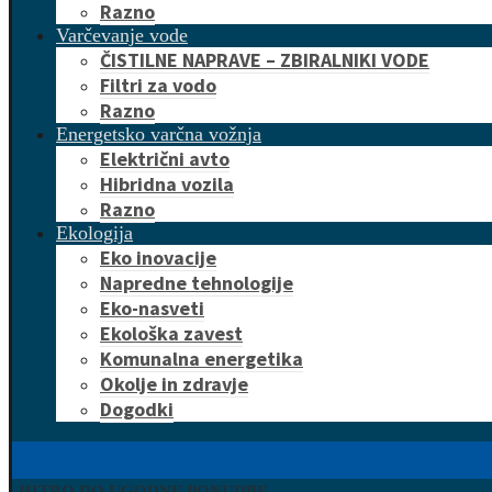
Razno
Varčevanje vode
ČISTILNE NAPRAVE – ZBIRALNIKI VODE
Filtri za vodo
Razno
Energetsko varčna vožnja
Električni avto
Hibridna vozila
Razno
Ekologija
Eko inovacije
Napredne tehnologije
Eko-nasveti
Ekološka zavest
Komunalna energetika
Okolje in zdravje
Dogodki
HITRO DO UGODNE PONUDBE