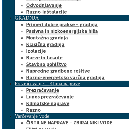
Odvodnjavanje
Razno-inštalacije
GRADNJA
Primeri dobre prakse – gradnja
Pasivna in nizkoenergijska hiša
Montažna gradnja
Klasična gradnja
Izolacije
Barve in fasade
Stavbno pohištvo
Napredne gradbene rešitve
Razno-energetsko varčna gradnja
Prezračevanje – Klima naprave
Prezračevanje
Lunos prezračevanje
Klimatske naprave
Razno
Varčevanje vode
ČISTILNE NAPRAVE – ZBIRALNIKI VODE