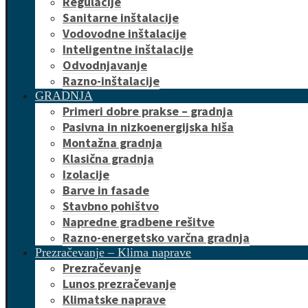
Regulacije
Sanitarne inštalacije
Vodovodne inštalacije
Inteligentne inštalacije
Odvodnjavanje
Razno-inštalacije
GRADNJA
Primeri dobre prakse – gradnja
Pasivna in nizkoenergijska hiša
Montažna gradnja
Klasična gradnja
Izolacije
Barve in fasade
Stavbno pohištvo
Napredne gradbene rešitve
Razno-energetsko varčna gradnja
Prezračevanje – Klima naprave
Prezračevanje
Lunos prezračevanje
Klimatske naprave