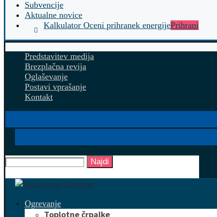
Subvencije
Aktualne novice
Kalkulator Oceni prihranek energije
Prihrani
Predstavitev medija
Brezplačna revija
Oglaševanje
Postavi vprašanje
Kontakt
Najdi
Ogrevanje
Toplotne črpalke