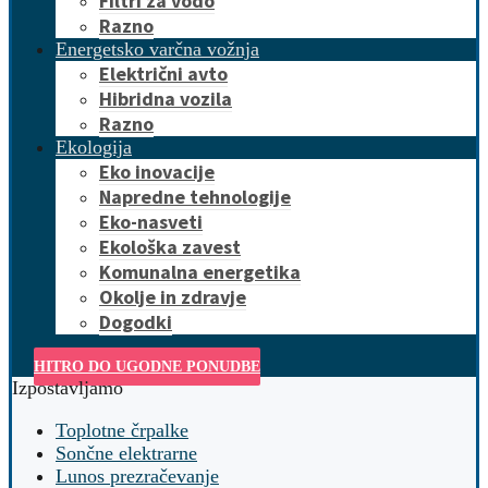
Filtri za vodo
Razno
Energetsko varčna vožnja
Električni avto
Hibridna vozila
Razno
Ekologija
Eko inovacije
Napredne tehnologije
Eko-nasveti
Ekološka zavest
Komunalna energetika
Okolje in zdravje
Dogodki
HITRO DO UGODNE PONUDBE
Izpostavljamo
Toplotne črpalke
Sončne elektrarne
Lunos prezračevanje