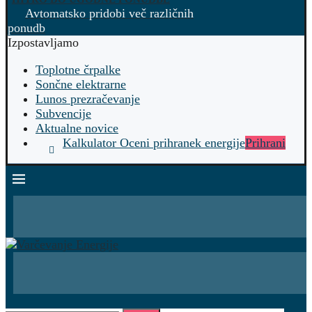
Avtomatsko pridobi več različnih
ponudb
Izpostavljamo
Toplotne črpalke
Sončne elektrarne
Lunos prezračevanje
Subvencije
Aktualne novice
Kalkulator Oceni prihranek energije
Prihrani