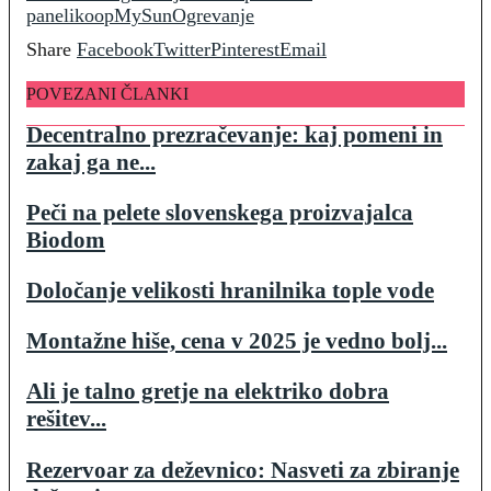
paneli
koop
MySun
Ogrevanje
Share
Facebook
Twitter
Pinterest
Email
POVEZANI ČLANKI
Decentralno prezračevanje: kaj pomeni in
zakaj ga ne...
Peči na pelete slovenskega proizvajalca
Biodom
Določanje velikosti hranilnika tople vode
Montažne hiše, cena v 2025 je vedno bolj...
Ali je talno gretje na elektriko dobra
rešitev...
Rezervoar za deževnico: Nasveti za zbiranje