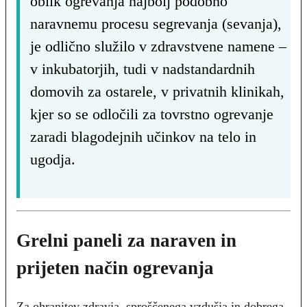
oblik ogrevanja najbolj podobno
naravnemu procesu segrevanja (sevanja),
je odlično služilo v zdravstvene namene –
v inkubatorjih, tudi v nadstandardnih
domovih za ostarele, v privatnih klinikah,
kjer so se odločili za tovrstno ogrevanje
zaradi blagodejnih učinkov na telo in
ugodja.
Grelni paneli za naraven in
prijeten način ogrevanja
Za ohranitev zdravja, sproščenega vzdušja in dobrega