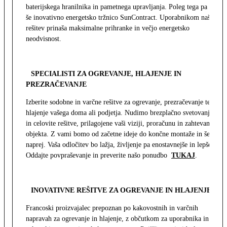
baterijskega hranilnika in pametnega upravljanja. Poleg tega pa
še inovativno energetsko tržnico SunContract. Uporabnikom naša
rešitev prinaša maksimalne prihranke in večjo energetsko
neodvisnost.
SPECIALISTI ZA OGREVANJE, HLAJENJE IN
PREZRAČEVANJE
Izberite sodobne in varčne rešitve za ogrevanje, prezračevanje ter
hlajenje vašega doma ali podjetja. Nudimo brezplačno svetovanje
in celovite rešitve, prilagojene vaši viziji, proračunu in zahtevam
objekta. Z vami bomo od začetne ideje do končne montaže in še
naprej. Vaša odločitev bo lažja, življenje pa enostavnejše in lepše.
Oddajte povpraševanje in preverite našo ponudbo
TUKAJ
.
INOVATIVNE REŠITVE ZA OGREVANJE IN HLAJENJE
Francoski proizvajalec prepoznan po kakovostnih in varčnih
napravah za ogrevanje in hlajenje, z občutkom za uporabnika in z