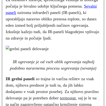
počutja je bivalno udobje ključnega pomena.
Sevalni
paneli
oziroma infrardeči paneli (IR-paneli), ki
uporabljajo naravno obliko prenosa toplote, so danes
eden izmed bolj priljubljenih načinov ogrevanja.
Izkušnje kažejo tudi, da IR-paneli blagodejno vplivajo
na zdravje in počutje ljudi.
IR ogrevanje je od vseh oblik ogrevanja najbolj
podobno naravnemu procesu segrevanja (sevanja)
IR grelni paneli
so trajna in varčna rešitev za vsak
dom, njihova prednost je tudi ta, da jih lahko
dodajamo v vsak prostor posebej. Za njihovo pravilno
delovanje pa je potreben dober
termostat
, saj je le na
ta način zagotovljeno natančno krmiljenje sistema