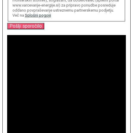
monterskih storitev), soglašam, da obdelovalec (spletni portal
www.varcevanje-energije.si) za pripravo ponudbe posreduje
oddano povpraševanje ustreznemu partnerskemu podjetju.
Več na
Splošni pogojii