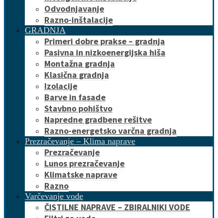
Odvodnjavanje
Razno-inštalacije
GRADNJA
Primeri dobre prakse – gradnja
Pasivna in nizkoenergijska hiša
Montažna gradnja
Klasična gradnja
Izolacije
Barve in fasade
Stavbno pohištvo
Napredne gradbene rešitve
Razno-energetsko varčna gradnja
Prezračevanje – Klima naprave
Prezračevanje
Lunos prezračevanje
Klimatske naprave
Razno
Varčevanje vode
ČISTILNE NAPRAVE – ZBIRALNIKI VODE