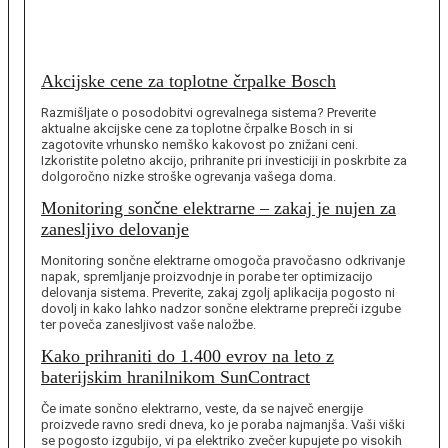
Akcijske cene za toplotne črpalke Bosch
Razmišljate o posodobitvi ogrevalnega sistema? Preverite
aktualne akcijske cene za toplotne črpalke Bosch in si
zagotovite vrhunsko nemško kakovost po znižani ceni.
Izkoristite poletno akcijo, prihranite pri investiciji in poskrbite za
dolgoročno nizke stroške ogrevanja vašega doma.
Monitoring sončne elektrarne – zakaj je nujen za
zanesljivo delovanje
Monitoring sončne elektrarne omogoča pravočasno odkrivanje
napak, spremljanje proizvodnje in porabe ter optimizacijo
delovanja sistema. Preverite, zakaj zgolj aplikacija pogosto ni
dovolj in kako lahko nadzor sončne elektrarne prepreči izgube
ter poveča zanesljivost vaše naložbe.
Kako prihraniti do 1.400 evrov na leto z
baterijskim hranilnikom SunContract
Če imate sončno elektrarno, veste, da se največ energije
proizvede ravno sredi dneva, ko je poraba najmanjša. Vaši viški
se pogosto izgubijo, vi pa elektriko zvečer kupujete po visokih