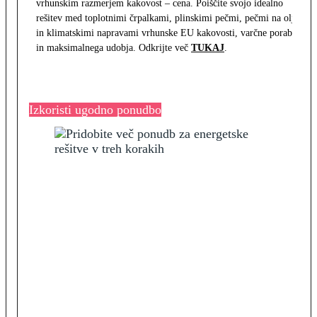
vrhunskim razmerjem kakovost – cena. Poiščite svojo idealno
rešitev med toplotnimi črpalkami, plinskimi pečmi, pečmi na olje
in klimatskimi napravami vrhunske EU kakovosti, varčne porabe
in maksimalnega udobja. Odkrijte več
TUKAJ
.
Izkoristi ugodno ponudbo