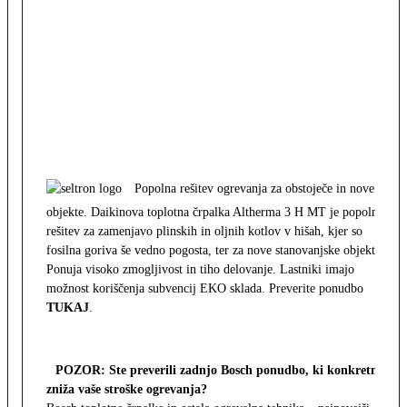
Popolna rešitev ogrevanja za obstoječe in nove
objekte. Daikinova toplotna črpalka Altherma 3 H MT je popolna
rešitev za zamenjavo plinskih in oljnih kotlov v hišah, kjer so
fosilna goriva še vedno pogosta, ter za nove stanovanjske objekte.
Ponuja visoko zmogljivost in tiho delovanje. Lastniki imajo
možnost koriščenja subvencij EKO sklada. Preverite ponudbo
TUKAJ
.
POZOR: Ste preverili zadnjo Bosch ponudbo, ki konkretno
zniža vaše stroške ogrevanja?