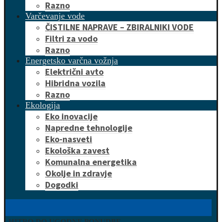
Razno
Varčevanje vode
ČISTILNE NAPRAVE – ZBIRALNIKI VODE
Filtri za vodo
Razno
Energetsko varčna vožnja
Električni avto
Hibridna vozila
Razno
Ekologija
Eko inovacije
Napredne tehnologije
Eko-nasveti
Ekološka zavest
Komunalna energetika
Okolje in zdravje
Dogodki
HITRO DO UGODNE PONUDBE