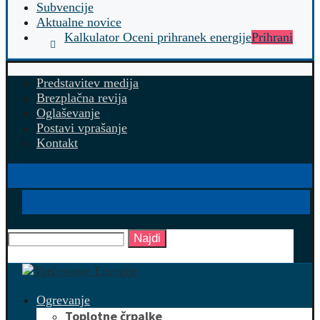
Subvencije
Aktualne novice
Kalkulator Oceni prihranek energije
Prihrani
Predstavitev medija
Brezplačna revija
Oglaševanje
Postavi vprašanje
Kontakt
Najdi
Ogrevanje
Toplotne črpalke