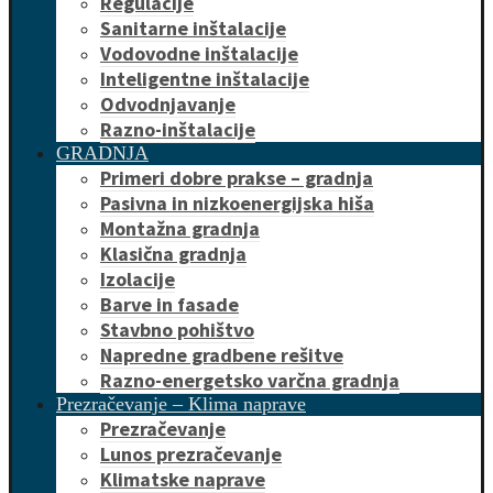
Regulacije
Sanitarne inštalacije
Vodovodne inštalacije
Inteligentne inštalacije
Odvodnjavanje
Razno-inštalacije
GRADNJA
Primeri dobre prakse – gradnja
Pasivna in nizkoenergijska hiša
Montažna gradnja
Klasična gradnja
Izolacije
Barve in fasade
Stavbno pohištvo
Napredne gradbene rešitve
Razno-energetsko varčna gradnja
Prezračevanje – Klima naprave
Prezračevanje
Lunos prezračevanje
Klimatske naprave