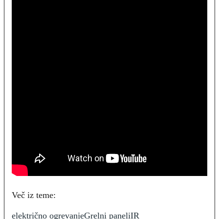
Več iz teme:
električno ogrevanje
Grelni paneli
IR