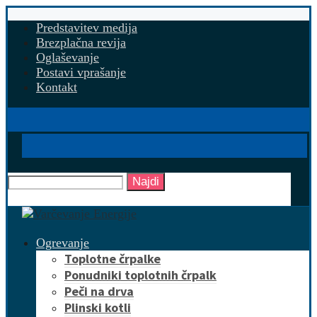
Predstavitev medija
Brezplačna revija
Oglaševanje
Postavi vprašanje
Kontakt
Najdi
Ogrevanje
Toplotne črpalke
Ponudniki toplotnih črpalk
Peči na drva
Plinski kotli