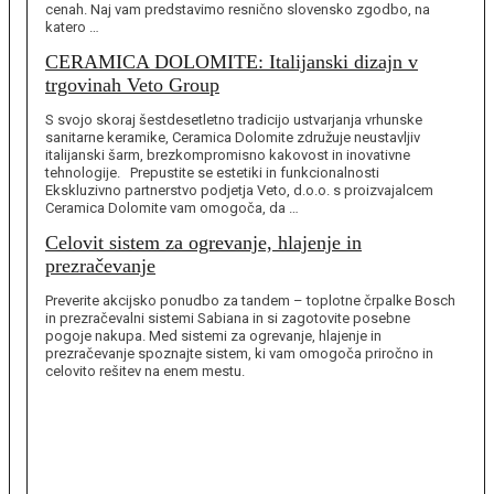
cenah. Naj vam predstavimo resnično slovensko zgodbo, na
katero …
CERAMICA DOLOMITE: Italijanski dizajn v
trgovinah Veto Group
S svojo skoraj šestdesetletno tradicijo ustvarjanja vrhunske
sanitarne keramike, Ceramica Dolomite združuje neustavljiv
italijanski šarm, brezkompromisno kakovost in inovativne
tehnologije. Prepustite se estetiki in funkcionalnosti
Ekskluzivno partnerstvo podjetja Veto, d.o.o. s proizvajalcem
Ceramica Dolomite vam omogoča, da …
Celovit sistem za ogrevanje, hlajenje in
prezračevanje
Preverite akcijsko ponudbo za tandem – toplotne črpalke Bosch
in prezračevalni sistemi Sabiana in si zagotovite posebne
pogoje nakupa. Med sistemi za ogrevanje, hlajenje in
prezračevanje spoznajte sistem, ki vam omogoča priročno in
celovito rešitev na enem mestu.