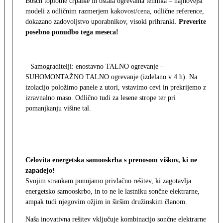
Bosch toplotne črpalke in ostala ogrevalna tehnika – najnovejši
modeli z odličnim razmerjem kakovost/cena, odlične reference,
dokazano zadovoljstvo uporabnikov, visoki prihranki.
Preverite
posebno ponudbo tega meseca!
Samograditelji: enostavno TALNO ogrevanje –
SUHOMONTAŽNO TALNO ogrevanje (izdelano v 4 h). Na
izolacijo položimo panele z utori, vstavimo cevi in prekrijemo z
izravnalno maso. Odlično tudi za lesene strope ter pri
pomanjkanju višine tal.
Celovita energetska samooskrba s prenosom viškov, ki ne
zapadejo!
Svojim strankam ponujamo privlačno rešitev, ki zagotavlja
energetsko samooskrbo, in to ne le lastniku sončne elektrarne,
ampak tudi njegovim ožjim in širšim družinskim članom.
Naša inovativna rešitev vključuje kombinacijo sončne elektrarne,