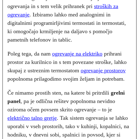
ogrevanja in s tem velik prihranek pri
stroških za
ogrevanje
. Izbiramo lahko med analognimi in
digitalnimi programirljivimi termostati in termostati,
ki omogočajo krmiljenje na daljavo s pomočjo
pametnih telefonov in tablic.
Poleg tega, da nam
ogrevanje na elektriko
prihrani
prostor za kurilnico in s tem povezane stroške, lahko
skupaj z ustreznim termostatom
ogrevanje prostorov
popolnoma prilagodimo svojim željam in potrebam.
Če nimamo prostih sten, na katere bi pritrdili
grelni
panel
, pa je odlična rešitev popolnoma nevidno
oziroma očem povsem skrito ogrevanje – to je
električno talno gretje
. Tak sistem ogrevanja se lahko
uporabi v vseh prostorih, tako v kuhinji, kopalnici, na
hodniku, v dnevni sobi, spalnici in povsod, kjer si