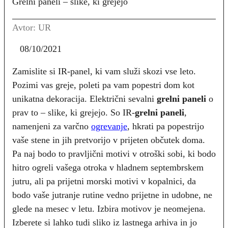
Grelni paneli – slike, ki grejejo
Avtor: UR
08/10/2021
Zamislite si IR-panel, ki vam služi skozi vse leto.
Pozimi vas greje, poleti pa vam popestri dom kot
unikatna dekoracija. Električni sevalni
grelni paneli
o
prav to – slike, ki grejejo. So IR-
grelni paneli
,
namenjeni za varčno
ogrevanje
, hkrati pa popestrijo
vaše stene in jih pretvorijo v prijeten občutek doma.
Pa naj bodo to pravljični motivi v otroški sobi, ki bodo
hitro ogreli vašega otroka v hladnem septembrskem
jutru, ali pa prijetni morski motivi v kopalnici, da
bodo vaše jutranje rutine vedno prijetne in udobne, ne
glede na mesec v letu. Izbira motivov je neomejena.
Izberete si lahko tudi sliko iz lastnega arhiva in jo