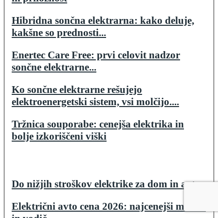
Hibridna sončna elektrarna: kako deluje,
kakšne so prednosti...
Enertec Care Free: prvi celovit nadzor
sončne elektrarne...
Ko sončne elektrarne rešujejo
elektroenergetski sistem, vsi molčijo....
Tržnica souporabe: cenejša elektrika in
bolje izkoriščeni viški
Do nižjih stroškov elektrike za dom in avto
Električni avto cena 2026: najcenejši modeli