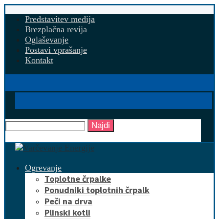
Predstavitev medija
Brezplačna revija
Oglaševanje
Postavi vprašanje
Kontakt
Najdi
Ogrevanje
Toplotne črpalke
Ponudniki toplotnih črpalk
Peči na drva
Plinski kotli