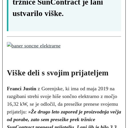
tržnice SunContract je lani
ustvarilo viške.
Viške deli s svojim prijateljem
Franci Justin
z Gorenjske, ki ima od maja 2019 na
razgibani strehi svoje hiše sončno elektrarno z močjo
16,32 kW, se je odločil, da presežke prenese svojemu
prijatelju:
»Že drugo leto zapored je proizvodnja večja
od porabe, zato sem presežke prek tržnice
SunContract prenesel prijatelju. Lani jih je bilo 3,3