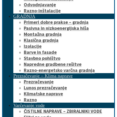
Odvodnjavanje
Razno-inštalacije
GRADNJA
Primeri dobre prakse – gradnja
Pasivna in nizkoenergijska hiša
Montažna gradnja
Klasična gradnja
Izolacije
Barve in fasade
Stavbno pohištvo
Napredne gradbene rešitve
Razno-energetsko varčna gradnja
Prezračevanje – Klima naprave
Prezračevanje
Lunos prezračevanje
Klimatske naprave
Razno
Varčevanje vode
ČISTILNE NAPRAVE – ZBIRALNIKI VODE