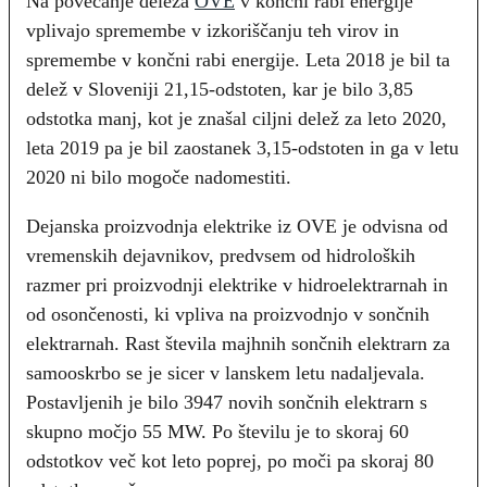
Na povečanje deleža
OVE
v končni rabi energije
vplivajo spremembe v izkoriščanju teh virov in
spremembe v končni rabi energije. Leta 2018 je bil ta
delež v Sloveniji 21,15-odstoten, kar je bilo 3,85
odstotka manj, kot je znašal ciljni delež za leto 2020,
leta 2019 pa je bil zaostanek 3,15-odstoten in ga v letu
2020 ni bilo mogoče nadomestiti.
Dejanska proizvodnja elektrike iz OVE je odvisna od
vremenskih dejavnikov, predvsem od hidroloških
razmer pri proizvodnji elektrike v hidroelektrarnah in
od osončenosti, ki vpliva na proizvodnjo v sončnih
elektrarnah. Rast števila majhnih sončnih elektrarn za
samooskrbo se je sicer v lanskem letu nadaljevala.
Postavljenih je bilo 3947 novih sončnih elektrarn s
skupno močjo 55 MW. Po številu je to skoraj 60
odstotkov več kot leto poprej, po moči pa skoraj 80