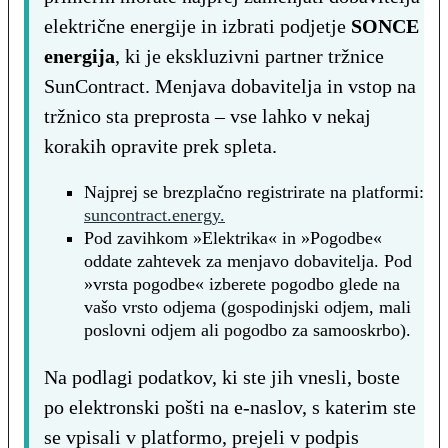
električne energije in izbrati podjetje
SONCE
energija
, ki je ekskluzivni partner tržnice
SunContract. Menjava dobavitelja in vstop na
tržnico sta preprosta – vse lahko v nekaj
korakih opravite prek spleta.
Najprej se brezplačno registrirate na platformi:
suncontract.energy.
Pod zavihkom »Elektrika« in »Pogodbe«
oddate zahtevek za menjavo dobavitelja. Pod
»vrsta pogodbe« izberete pogodbo glede na
vašo vrsto odjema (gospodinjski odjem, mali
poslovni odjem ali pogodbo za samooskrbo).
Na podlagi podatkov, ki ste jih vnesli, boste
po elektronski pošti na e-naslov, s katerim ste
se vpisali v platformo, prejeli v podpis