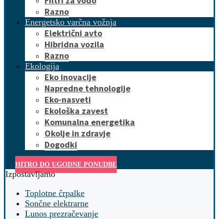
Filtri za vodo
Razno
Energetsko varčna vožnja
Električni avto
Hibridna vozila
Razno
Ekologija
Eko inovacije
Napredne tehnologije
Eko-nasveti
Ekološka zavest
Komunalna energetika
Okolje in zdravje
Dogodki
HITRO DO UGODNE PONUDBE
Izpostavljamo
Toplotne črpalke
Sončne elektrarne
Lunos prezračevanje