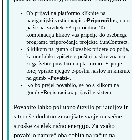
Ob prijavi na platformo kliknite na
navigacijski vrstici napis »
Priporočilo
«, nato
pa še na zavihek »Priporočilo«. Ta
kombinacija klikov vas pripelje do osebnega
programa priporočanja projekta SunContract.
S klikom na gumb »Povabi« pridete do polja,
kamor lahko vpišete e-poštni naslov znanca,
ki ga želite povabiti na platformo. V polje
torej vpišite njegov e-poštni naslov in kliknite
na gumb »
Povabi
«.
Ko bo prejel povabilo, se bo s klikom na
gumb »Registracija« prijavil v sistem.
Povabite lahko poljubno število prijateljev in
s tem še dodatno zmanjšate svoje mesečne
stroške za električno energijo. Za vsako
povabilo namreč oba dobita na račun na