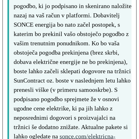
pogodbo, ki jo podpisano in skenirano naložite
nazaj na vaš račun v platformi. Dobavitelj
SONCE energija bo nato začel postopek, s
katerim bo prekinil vašo obstoječo pogodbo z
vašim trenutnim ponudnikom. Ko bo vaša
obstoječa pogodba prekinjena (brez skrbi,
dobava električne energije ne bo prekinjena),
boste lahko začeli sklepati dogovore na tržnici
SunContract oz. boste v naslednjem letu lahko
prenesli viške (v primeru samooskrbe). S
podpisano pogodbo sprejmete že v osnovi
ugodne cene elektrike, ki pa jih lahko z
neposrednimi dogovori s proizvajalci na
tržnici še dodatno znižate. Aktualne pakete si
lahko ogledate na
sonce.com/elektricna-