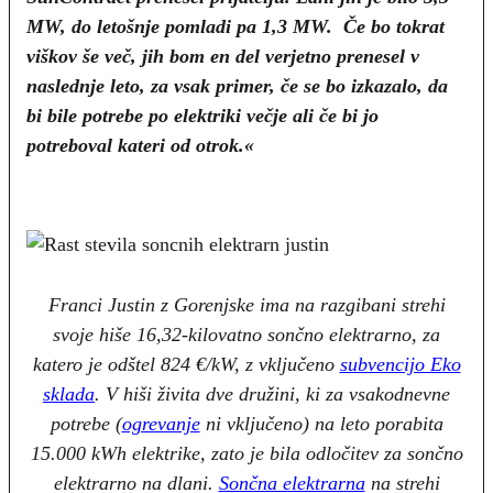
MW, do letošnje pomladi pa 1,3 MW. Če bo tokrat
viškov še več, jih bom en del verjetno prenesel v
naslednje leto, za vsak primer, če se bo izkazalo, da
bi bile potrebe po elektriki večje ali če bi jo
potreboval kateri od otrok.«
Franci Justin z Gorenjske ima na razgibani strehi
svoje hiše 16,32-kilovatno sončno elektrarno, za
katero je odštel 824 €/kW, z vključeno
subvencijo Eko
sklada
. V hiši živita dve družini, ki za vsakodnevne
potrebe (
ogrevanje
ni vključeno) na leto porabita
15.000 kWh elektrike, zato je bila odločitev za sončno
elektrarno na dlani.
Sončna elektrarna
na strehi