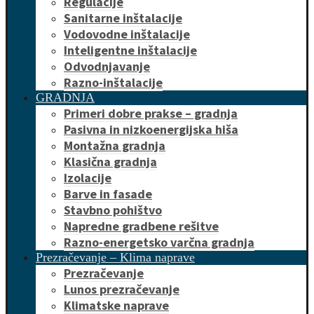
Regulacije
Sanitarne inštalacije
Vodovodne inštalacije
Inteligentne inštalacije
Odvodnjavanje
Razno-inštalacije
GRADNJA
Primeri dobre prakse – gradnja
Pasivna in nizkoenergijska hiša
Montažna gradnja
Klasična gradnja
Izolacije
Barve in fasade
Stavbno pohištvo
Napredne gradbene rešitve
Razno-energetsko varčna gradnja
Prezračevanje – Klima naprave
Prezračevanje
Lunos prezračevanje
Klimatske naprave