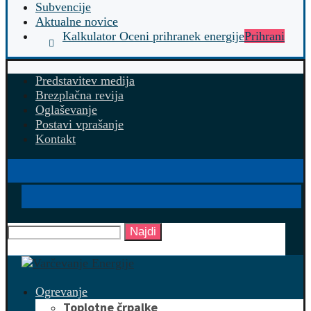
Subvencije
Aktualne novice
Kalkulator Oceni prihranek energije
Prihrani
Predstavitev medija
Brezplačna revija
Oglaševanje
Postavi vprašanje
Kontakt
Najdi
Ogrevanje
Toplotne črpalke