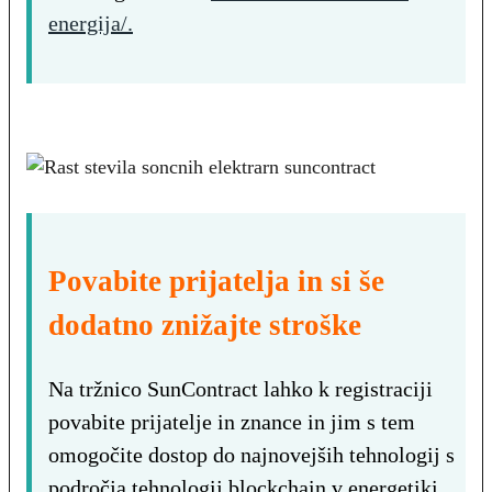
energija/.
Povabite prijatelja in si še
dodatno znižajte stroške
Na tržnico SunContract lahko k registraciji
povabite prijatelje in znance in jim s tem
omogočite dostop do najnovejših tehnologij s
področja tehnologij blockchain v energetiki.