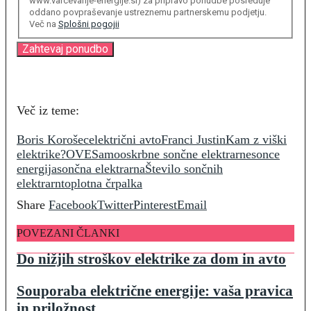
www.varcevanje-energije.si) za pripravo ponudbe posreduje
oddano povpraševanje ustreznemu partnerskemu podjetju.
Več na
Splošni pogojii
Več iz teme:
Boris Korošec
električni avto
Franci Justin
Kam z viški
elektrike?
OVE
Samooskrbne sončne elektrarne
sonce
energija
sončna elektrarna
Število sončnih
elektrarn
toplotna črpalka
Share
Facebook
Twitter
Pinterest
Email
POVEZANI ČLANKI
Do nižjih stroškov elektrike za dom in avto
Souporaba električne energije: vaša pravica
in priložnost