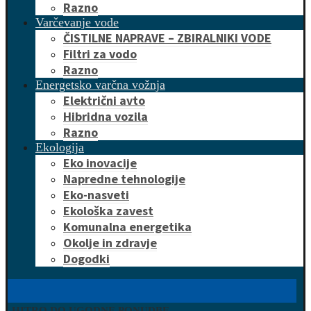
Razno
Varčevanje vode
ČISTILNE NAPRAVE – ZBIRALNIKI VODE
Filtri za vodo
Razno
Energetsko varčna vožnja
Električni avto
Hibridna vozila
Razno
Ekologija
Eko inovacije
Napredne tehnologije
Eko-nasveti
Ekološka zavest
Komunalna energetika
Okolje in zdravje
Dogodki
HITRO DO UGODNE PONUDBE