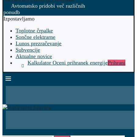
Avtomatsko pridobi več različnih
ponudb
Izpostavljamo
Toplotne črpalke
Sončne elektrarne
Lunos prezračevanje
Subvencije
Aktualne novice
Kalkulator Oceni prihranek energije
Prihrani